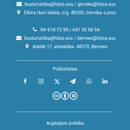
busturialdea@hitza.eus / gernika@hitza.eus
Elbira Iturri kalea, z/g. 48300, Gernika-Lumo
Webgune honek cookie propioak eta hirugarrenen cookie-
fitxategiak erabiltzen ditu. Zure esperientzia eta
zerbitzuak hobetzeko asmoz, cookie teknologiaz
94-618 72 99 / 647 35 56 54
baliatzen gara. Ohar hau onartuz gero, teknologia hori
busturialdea@hitza.eus / bermeo@hitza.eus
erabiltzeko baimen esplizitua ematen diguzu.
Gehiago
Atalde 17, atzealdea. 48370, Bermeo
irakurri
Publizitatea
Argitalpen politika