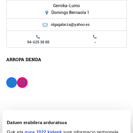
Gernika-Lumo
Domingo Bernaola 1
olgagalarza@yahoo.es
-
94-625 38 88
ARROPA DENDA
Facebook
Instagram
Kokapena
Datuen erabilera arduratsua
Guk eta
gure 1022 kideek
sure informacio pertsonala,