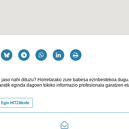
z
jaso nahi dituzu?
Horretarako zure babesa ezinbestekoa dugu
aratik eginda dagoen tokiko informazio profesionala garatzen et
Egin HITZAkide