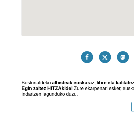
Busturialdeko
albisteak euskaraz, libre eta kalitate
Egin zaitez HITZAkide!
Zure ekarpenari esker, eusk
indartzen lagunduko duzu.