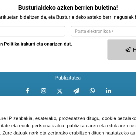
Busturialdeko azken berrien buletina!
rikuetan bidaltzen da, eta Busturialdeko asteko berri nagusiak b
n Politika
irakurri eta onartzen dut.
H
Publizitatea
ure IP zenbakia, esaterako, prozesatzen ditugu, cookie bezalako
itate eta eduki pertsonalizatua, publizitatearen eta edukiaren ne
Aniztasun politika
Pribatutasun poli
. Zure datuak nork eta zertarako erabiltzen dituen hautatzeko a