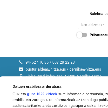
Buletina ba
Pribatutasu
94-627 10 85 / 607 29 22 23
busturialdea@hitza.eus / gernika@hitza.eus
Elbira Iturri kalea, z/g. 48300, Gernika-Lumo
Datuen erabilera arduratsua
Guk eta
gure 1022 kideek
sure informacio pertsonala, z
erabiliz eta zure gailuko informazioak azitzen dugu publiz
Argitalpen politika
audientzia-ikerketa eta zerbitzuen garapena eskaintzeko