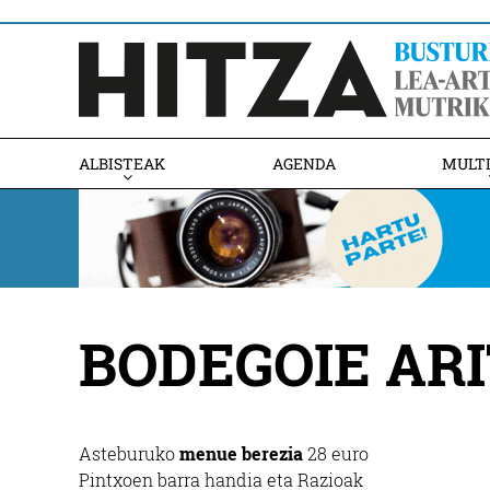
ALBISTEAK
AGENDA
MULT
BODEGOIE AR
Asteburuko
menue berezia
28 euro
Pintxoen barra handia eta Razioak