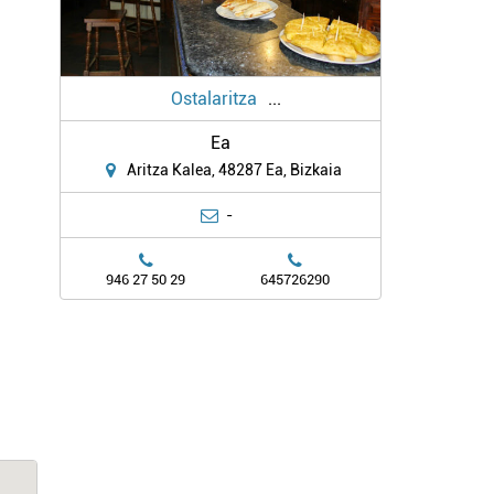
Ostalaritza
...
Ea
Aritza Kalea, 48287 Ea, Bizkaia
-
946 27 50 29
645726290