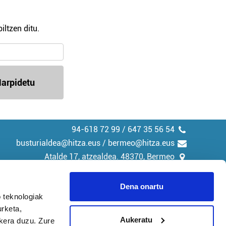
iltzen ditu.
arpidetu
94-618 72 99 / 647 35 56 54
busturialdea@hitza.eus / bermeo@hitza.eus
Atalde 17, atzealdea. 48370, Bermeo
Dena onartu
 teknologiak
urketa,
tika
Cookieak
Aukeratu
ukera duzu. Zure