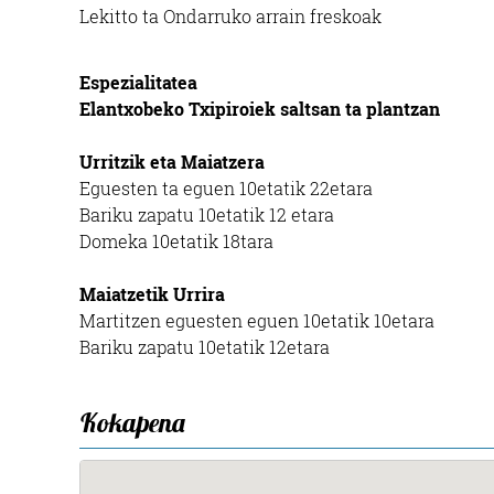
Lekitto ta Ondarruko arrain freskoak
Espezialitatea
Elantxobeko Txipiroiek saltsan ta plantzan
Urritzik eta Maiatzera
Eguesten ta eguen 10etatik 22etara
Bariku zapatu 10etatik 12 etara
Domeka 10etatik 18tara
Maiatzetik Urrira
Martitzen eguesten eguen 10etatik 10etara
Bariku zapatu 10etatik 12etara
Kokapena