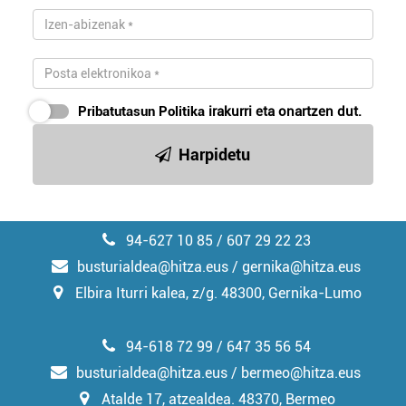
pertsonalizatuak eskaintzeko, iragarkiak eta edukia
neurtzeko, jendeari buruzko informazioa biltzeko eta
produktuak garatzeko. Zure datuak nork eta zertarako
erabiltzen dituen hauta dezakezu.
Pribatutasun Politika
irakurri eta onartzen dut.
Bazkide batzuek ez dizute baimenik eskatzen, eta beren
interes komertzial legitimoetan babesten dira. Ikusi gure
Harpidetu
bazkideen zerrenda, beren ustez zein helburutarako
duten interes legitimoa eta horren aurka nola egin
dezakezun ikusteko.
94-627 10 85 / 607 29 22 23
Lortu zure datu pertsonalak prozesatzeko moduari
busturialdea@hitza.eus / gernika@hitza.eus
buruzko informazio gehiago eta ezarri zure lehentasunak
Elbira Iturri kalea, z/g. 48300, Gernika-Lumo
datuen atalean. Edozein unetan alda edo ken dezakezu
zure baimena Cookieen adierazpenean.
94-618 72 99 / 647 35 56 54
Webgune honek cookie propioak eta hirugarrenen cookie-
busturialdea@hitza.eus / bermeo@hitza.eus
fitxategiak erabiltzen ditu. Zure esperientzia eta
Atalde 17, atzealdea. 48370, Bermeo