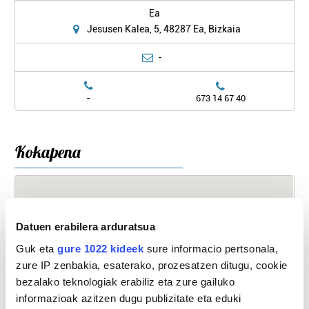
Ea
Jesusen Kalea, 5, 48287 Ea, Bizkaia
-
-
673 14 67 40
Kokapena
Datuen erabilera arduratsua
Guk eta
gure 1022 kideek
sure informacio pertsonala,
zure IP zenbakia, esaterako, prozesatzen ditugu, cookie
bezalako teknologiak erabiliz eta zure gailuko
informazioak azitzen dugu publizitate eta eduki