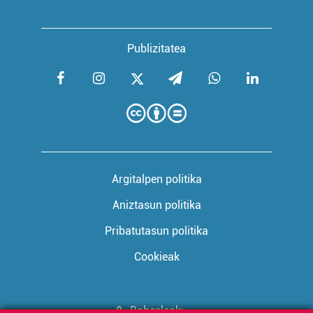
zerbitzuak hobetzeko asmoz, cookie teknologiaz
baliatzen gara. Ohar hau onartuz gero, teknologia hori
erabiltzeko baimen esplizitua ematen diguzu.
Gehiago
Publizitatea
irakurri
Argitalpen politika
Aniztasun politika
Pribatutasun politika
Cookieak
Babesleak: