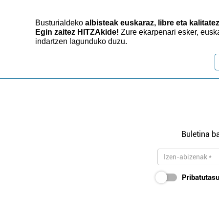
Busturialdeko
albisteak euskaraz, libre eta kalitate
Egin zaitez HITZAkide!
Zure ekarpenari esker, eusk
indartzen lagunduko duzu.
Buletina ba
Pribatutasu