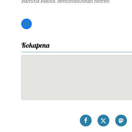
Barrutia eskola. berdintasunean hezten
Facebook
Kokapena