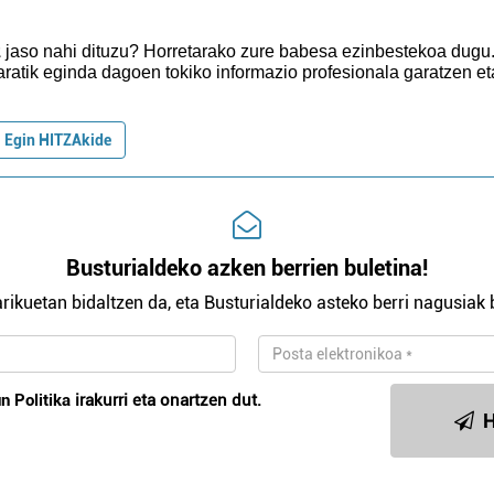
z
jaso nahi dituzu?
Horretarako zure babesa ezinbestekoa dugu
aratik eginda dagoen tokiko informazio profesionala garatzen et
Egin HITZAkide
Busturialdeko azken berrien buletina!
rikuetan bidaltzen da, eta Busturialdeko asteko berri nagusiak b
n Politika
irakurri eta onartzen dut.
H