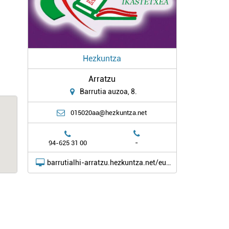
Hezkuntza
Arratzu
Barrutia auzoa, 8.
015020aa@hezkuntza.net
-
94-625 31 00
barrutialhi-arratzu.hezkuntza.net/eu/inicio1