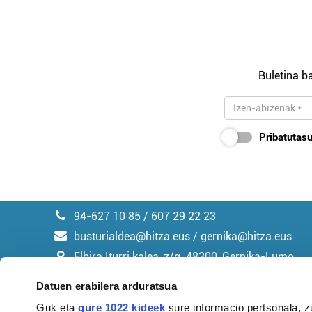
Buletina ba
Pribatutasu
94-627 10 85 / 607 29 22 23
busturialdea@hitza.eus / gernika@hitza.eus
Elbira Iturri kalea, z/g. 48300, Gernika-Lumo
Datuen erabilera arduratsua
Guk eta
gure 1022 kideek
sure informacio pertsonala, z