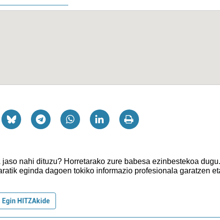
z
jaso nahi dituzu?
Horretarako zure babesa ezinbestekoa dugu
aratik eginda dagoen tokiko informazio profesionala garatzen et
Egin HITZAkide