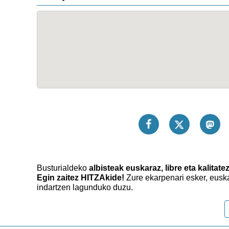
Busturialdeko
albisteak euskaraz, libre eta kalitate
Egin zaitez HITZAkide!
Zure ekarpenari esker, eusk
indartzen lagunduko duzu.