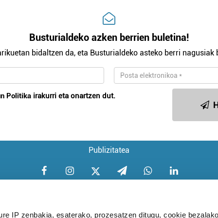
Busturialdeko azken berrien buletina!
rikuetan bidaltzen da, eta Busturialdeko asteko berri nagusiak b
n Politika
irakurri eta onartzen dut.
H
Publizitatea
ure IP zenbakia, esaterako, prozesatzen ditugu, cookie bezalako