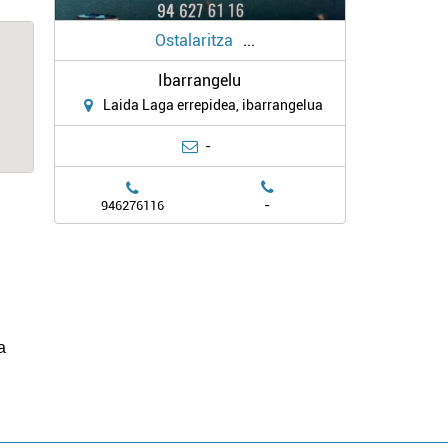
Ostalaritza
...
Ibarrangelu
Laida Laga errepidea, ibarrangelua
-
-
946276116
.
a