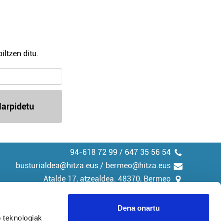
iltzen ditu.
arpidetu
94-618 72 99 / 647 35 56 54
busturialdea@hitza.eus / bermeo@hitza.eus
Atalde 17, atzealdea. 48370, Bermeo
Dena onartu
 teknologiak