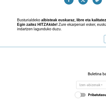
Busturialdeko
albisteak euskaraz, libre eta kalitate
Egin zaitez HITZAkide!
Zure ekarpenari esker, eusk
indartzen lagunduko duzu.
Buletina ba
Pribatutasu