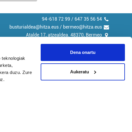
94-618 72 99 / 647 35 56 54
busturialdea@hitza.eus / bermeo@hitza.eus
Atalde 17, atzealdea. 48370, Bermeo
Dena onartu
 teknologiak
urketa,
tika
Cookieak
Aukeratu
ukera duzu. Zure
uz.
arako zure ekarpena
 cookieak