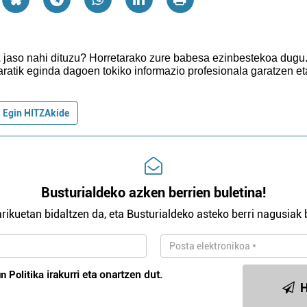
z
jaso nahi dituzu?
Horretarako zure babesa ezinbestekoa dugu
aratik eginda dagoen tokiko informazio profesionala garatzen et
Egin HITZAkide
Busturialdeko azken berrien buletina!
rikuetan bidaltzen da, eta Busturialdeko asteko berri nagusiak b
n Politika
irakurri eta onartzen dut.
H