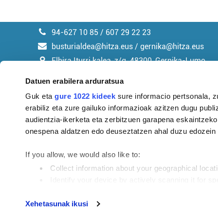
94-627 10 85 / 607 29 22 23
busturialdea@hitza.eus / gernika@hitza.eus
Elbira Iturri kalea, z/g. 48300, Gernika-Lumo
Datuen erabilera arduratsua
Guk eta
gure 1022 kideek
sure informacio pertsonala, z
erabiliz eta zure gailuko informazioak azitzen dugu publiz
Argitalpen politika
audientzia-ikerketa eta zerbitzuen garapena eskaintzeko
onespena aldatzen edo deuseztatzen ahal duzu edozein m
If you allow, we would also like to:
Collect information about your geographical locat
Identify your device by actively scanning it for spe
Find out more about how your personal data is processe
Tokiko informazioa profesionaltasunez eta eusk
Xehetasunak ikusi
beharrezkoa da, eta ongi maitatzeko modurik z
Guk eta gure bazkideek zure datu pertsonalak prozesatze