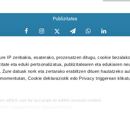
Publizitatea
ure IP zenbakia, esaterako, prozesatzen ditugu, cookie bezalako
itate eta eduki pertsonalizatua, publizitatearen eta edukiaren ne
Aniztasun politika
Pribatutasun poli
. Zure datuak nork eta zertarako erabiltzen dituen hautatzeko a
omentutan, Cookie deklaraziotik edo Privacy triggerean klikat
Babesleak:
ion which can be accurate to within several meters
cific characteristics (fingerprinting)
d and set your preferences in the
details section
.
aratik, modu librean kontatzea da gure eginkizuna. Horret
intzoena da HITZAkide egitea.
n ditugu, zure IP zenbakia, besteak beste, teknologia erabiliz,