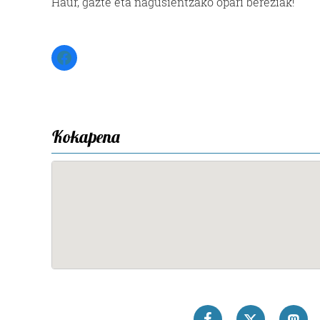
Haur, gazte eta nagusientzako opari bereziak!
Facebook
Kokapena