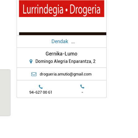
Dendak
...
Gernika-Lumo
Domingo Alegria Enparantza, 2
drogueria.amutio@gmail.com
-
94-627 00 61