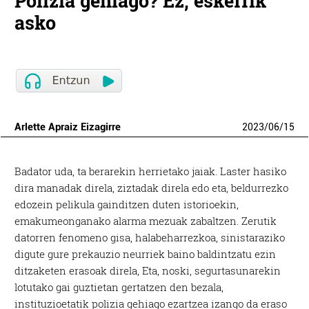
Polizia gehiago? Ez, eskerrik
asko
Arlette Apraiz Eizagirre
2023
/
06
/
15
Badator uda, ta berarekin herrietako jaiak. Laster hasiko
dira manadak direla, ziztadak direla edo eta, beldurrezko
edozein pelikula gainditzen duten istorioekin,
emakumeonganako alarma mezuak zabaltzen. Zerutik
datorren fenomeno gisa, halabeharrezkoa, sinistaraziko
digute gure prekauzio neurriek baino baldintzatu ezin
ditzaketen erasoak direla, Eta, noski, segurtasunarekin
lotutako gai guztietan gertatzen den bezala,
instituzioetatik polizia gehiago ezartzea izango da eraso