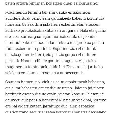
baten ardura biktiman kokatzen duen sailbururaino.
Mugimendu feministak argi dauka emakumeon
autodefentsak baino ezin gaitzakeela babestu koiuntura
honetan. Urteak dira jada herri ezberdinetan erasoen
aurkako protokoloak aktibatzen ari garela. Hala eta guztiz
ere, zoritxarrez, gaur egun normalizatuta dago kide
feministekiko eta hauen lanarekiko mespretxua polizia
indar ezberdinen partetik. Esperientzia ezberdinak
dauzkagu herriz herri, eta polizia gorpu ezberdinen
partetik. Honen adibide gordina dugu iaz Algortako
mugimendu feministako kide biri Ertzaintzak jarritako
salaketa emakume erasotu bat artatzeagatik.
Gaur eta hemen, poliziak ez gaitu emakumeak babesten,
eta elkar babesten ere ez digute uzten. Jaietan jai zioten
berdinek esaten digute orain, jaietan kontuz. Jaietan, jai
daukagu guk polizia honekin! Nik neuk jaiak bai, borroka
ere bai aldarrikatzen jarraituko dut, jaien espazioa
guztiontzako segurua izatea borrokatu beharra dagoelako,