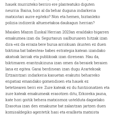
hauek murrizteko berriro ere planteatuko diguten
neurria. Baina, hori al da behar duguna indarkeria
matxistari aurre egiteko? Non eta hemen, biztanleko
polizia indizerik altuenetakoa daukagun herrian?
Maialen Mazon Euskal Herrian 2023an eraildako bigarren
emakumea izan da. Segurtasun sailburuaren hitzak izan
dira «ez da erraza bere burua arriskuan ikusten ez duen
biktima bat babestea» babes estrategia katean izandako
akatsak larriak eta publikoak izan direnean. Hau da,
biktimaren erantzukizuna izan omen da beraiek beraien
lana ez egitea. Garai berdinean izan dugu Arartekoak
Ertzaintzari indarkeria kasuetan erakutsi beharreko
enpatiaz emandako gomendioen eta hauek ez
betetzearen berri ere. Zure kateak ez du funtzionatzen eta
zure kateak emakumeak erasotzen ditu, Erkoreka jauna,
kate hori goitik behera matxismoz ustelduta dagoelako.
Erasotua izan den emakume bat zalantzan jartzen duen
komisaldegiko agentetik hasi eta erailketa matxista