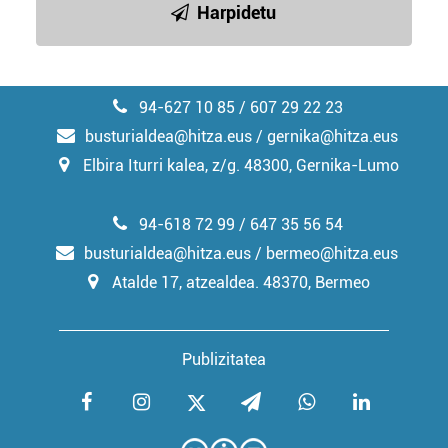
Harpidetu
94-627 10 85 / 607 29 22 23
busturialdea@hitza.eus / gernika@hitza.eus
Elbira Iturri kalea, z/g. 48300, Gernika-Lumo
94-618 72 99 / 647 35 56 54
busturialdea@hitza.eus / bermeo@hitza.eus
Atalde 17, atzealdea. 48370, Bermeo
Publizitatea