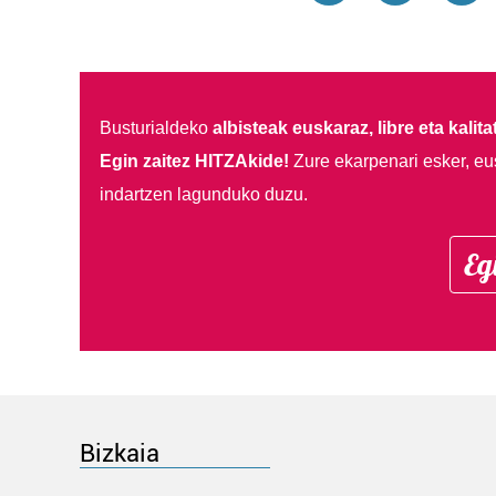
Busturialdeko
albisteak euskaraz, libre eta kalita
Egin zaitez HITZAkide!
Zure ekarpenari esker, eu
indartzen lagunduko duzu.
Eg
Bizkaia