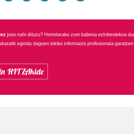
tez
jaso nahi dituzu?
Horretarako zure babesa ezinbestekoa du
skaratik eginda dagoen tokiko informazio profesionala garatzen
in HITZAkide