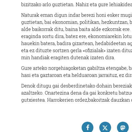
bizitzako arlo guztietan. Nahiz eta gure lehiakide
Naturak eman digun indar berezi honi esker mugi
guztietan, bai ekonomian, politikan, hezkuntzan, 
alde baikorrak ditu, baina baita alde ezkorrak er
eraginda sortu dira, batez ere, ekonomiarekin lot
hauekin batera, badira gizartean, hedabideetan ag
eta ez dituzte sortzen gerla «ofizialak» izaten dit
min handiak eragiten dutenak izaten dira.
Gure arteko norgehiagoketan gabiltza etengabe, ba
hasi eta gaztaroan eta helduaroan jarraituz, ez di
Denok ditugu gai desberdinetako dohain bereziak.
azaltzeko. Onartezina dena da gai konkretu batz
gutxiestea. Harrokerien ordez,bakoitzak dauzkan 