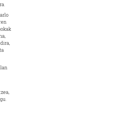
ra.
arlo
ren
gokak
na,
dira,
ta
olan
tzea,
gu.