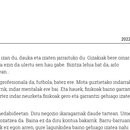
202
zan du, dauka eta izaten jarraituko du. Gizakiak bere oinar
zin da ulertu sen hau gabe. Bizitza lehia bat da, arlo
tean…
profesionala da; futbola, batez ere. Mota guztietako indarra
rik, indar mentalak ere bai. Eta hauek, fisikoak baino garran
rtez indar neurketa fisikoak gero eta garrantzi gehiago izate
hedabideetan. Diru negozio ikaragarriak daude tartean. Ume
ozatzea da. Baina ez da diru kontua bakarrik. Barru-barruan
k ez egon arren, gure lagunkidea baino gehiago izatea nahi