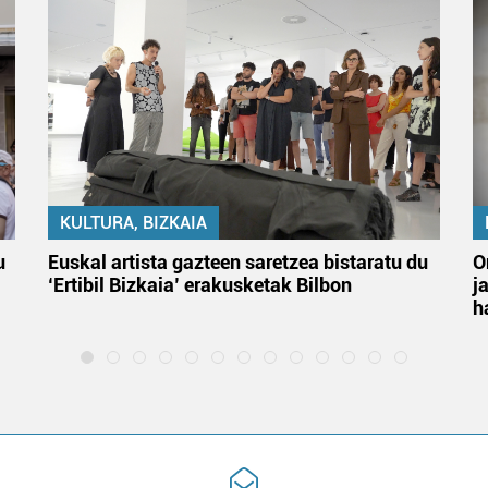
KULTURA, BIZKAIA
u
Euskal artista gazteen saretzea bistaratu du
O
‘Ertibil Bizkaia’ erakusketak Bilbon
j
h