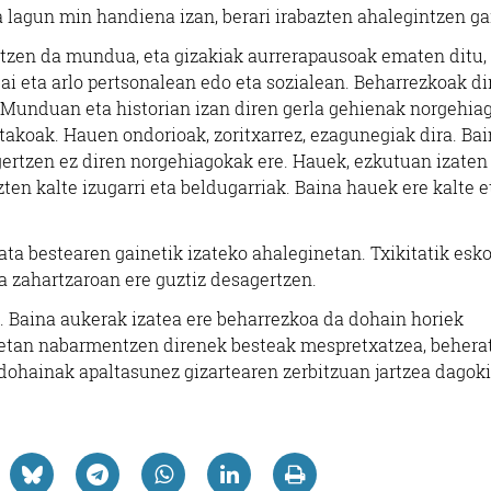
a lagun min handiena izan, berari irabazten ahalegintzen ga
tzen da mundua, eta gizakiak aurrerapausoak ematen ditu, 
bai eta arlo pertsonalean edo eta sozialean. Beharrezkoak di
e. Munduan eta historian izan diren gerla gehienak norgehia
utakoak. Hauen ondorioak, zoritxarrez, ezagunegiak dira. Bai
ertzen ez diren norgehiagokak ere. Hauek, ezkutuan izaten 
uzten kalte izugarri eta beldugarriak. Baina hauek ere kalte e
ta bestearen gainetik izateko ahaleginetan. Txikitatik esk
ra zahartzaroan ere guztiz desagertzen.
 Baina aukerak izatea ere beharrezkoa da dohain horiek
uetan nabarmentzen direnek besteak mespretxatzea, behera
dohainak apaltasunez gizartearen zerbitzuan jartzea dagoki