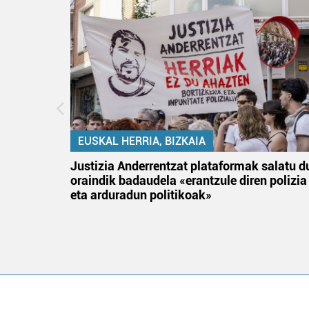
EUSKAL HERRIA, BIZKAIA
an
Justizia Anderrentzat plataformak salatu d
oraindik badaudela «erantzule diren polizia
eta arduradun politikoak»