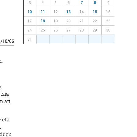
3
4
5
6
7
8
9
10
11
12
13
14
15
16
17
18
19
20
21
22
23
24
25
26
27
28
29
30
31
1
2
3
4
5
6
2
/
10
/
06
ri
k
tzia
n ari
 eta
,
 dugu