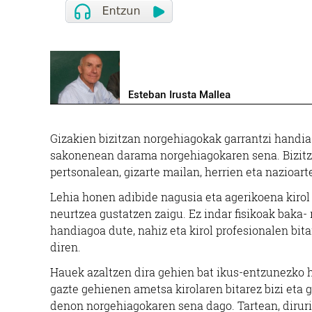
Esteban Irusta Mallea
Gizakien bizitzan norgehiagokak garrantzi handia i
sakonenean darama norgehiagokaren sena. Bizitza e
pertsonalean, gizarte mailan, herrien eta nazioar
Lehia honen adibide nagusia eta agerikoena kirol 
neurtzea gustatzen zaigu. Ez indar fisikoak baka- r
handiagoa dute, nahiz eta kirol profesionalen bita
diren.
Hauek azaltzen dira gehien bat ikus-entzunezko 
gazte gehienen ametsa kirolaren bitarez bizi eta g
denon norgehiagokaren sena dago. Tartean, diruri