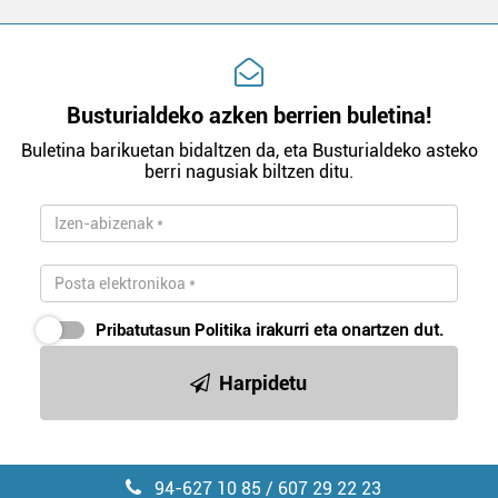
Busturialdeko azken berrien buletina!
Buletina barikuetan bidaltzen da, eta Busturialdeko asteko
berri nagusiak biltzen ditu.
Pribatutasun Politika
irakurri eta onartzen dut.
Harpidetu
94-627 10 85 / 607 29 22 23