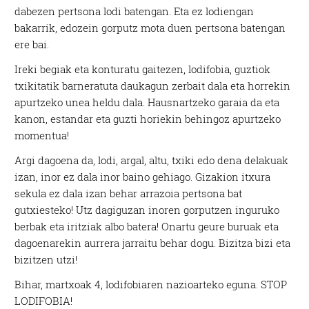
dabezen pertsona lodi batengan. Eta ez lodiengan
bakarrik, edozein gorputz mota duen pertsona batengan
ere bai.
Ireki begiak eta konturatu gaitezen, lodifobia, guztiok
txikitatik barneratuta daukagun zerbait dala eta horrekin
apurtzeko unea heldu dala. Hausnartzeko garaia da eta
kanon, estandar eta guzti horiekin behingoz apurtzeko
momentua!
Argi dagoena da, lodi, argal, altu, txiki edo dena delakuak
izan, inor ez dala inor baino gehiago. Gizakion itxura
sekula ez dala izan behar arrazoia pertsona bat
gutxiesteko! Utz dagiguzan inoren gorputzen inguruko
berbak eta iritziak albo batera! Onartu geure buruak eta
dagoenarekin aurrera jarraitu behar dogu. Bizitza bizi eta
bizitzen utzi!
Bihar, martxoak 4, lodifobiaren nazioarteko eguna. STOP
LODIFOBIA!