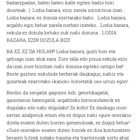
badaezpadan, baten bateri kalte egiten badio hori
ikusteak…). Lodia bazara, ezin zarela zoriontsua izan…
Lodia bazara, ez dozula ezertarako balio… Lodia bazara,
argaldu egin behar zarela norbait izateko… Lodia bazara,
sekula ez dozula lortuko zuk nahi dozuna… LODIA
BAZARA, EZIN DOZULA BIZI!
BA EZ, EZ DA HOLAN!! Lodia bazara, guzti hori eta
gehiago izan ahal zara. Zure talla edo pisua sekula ezin
da izan zure bizitzan nahi dozuna egiteko oztopo bat!
Beste guztien eskubide berberak daukaguz, nahiz eta
gizarteak ezarritako «kanon» horietatik oso urrun egon!
Berdin da zergatik gagozen lodi: genetikagatik,
gaixotasun batengatik, argaltzeko bororondaterik ez
dogulako edo nahi dogulako! Ze koño! Ez daukagu inori
zertan azalpenik emon eta ez doguz nahi «gure onerako»
direla esaten duten horien gomendioak, ez doguz behar!
«Gure onerako» esaten duten horiek ez dira konturatzen
beraien hitzek nolako trauma eta trastornoak sortu ahal