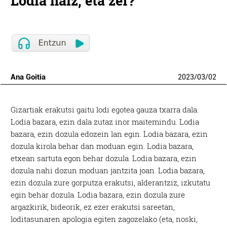
Lodia naiz, eta zer?
Ana Goitia
2023
/
03
/
02
Gizartiak erakutsi gaitu lodi egotea gauza txarra dala.
Lodia bazara, ezin dala zutaz inor maitemindu. Lodia
bazara, ezin dozula edozein lan egin. Lodia bazara, ezin
dozula kirola behar dan moduan egin. Lodia bazara,
etxean sartuta egon behar dozula. Lodia bazara, ezin
dozula nahi dozun moduan jantzita joan. Lodia bazara,
ezin dozula zure gorputza erakutsi, alderantziz, izkutatu
egin behar dozula. Lodia bazara, ezin dozula zure
argazkirik, bideorik, ez ezer erakutsi sareetan,
loditasunaren apologia egiten zagozelako (eta, noski,