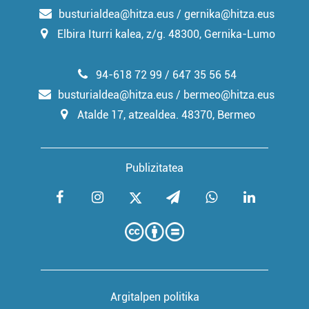
busturialdea@hitza.eus / gernika@hitza.eus
Elbira Iturri kalea, z/g. 48300, Gernika-Lumo
94-618 72 99 / 647 35 56 54
busturialdea@hitza.eus / bermeo@hitza.eus
Atalde 17, atzealdea. 48370, Bermeo
Publizitatea
Argitalpen politika