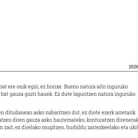
202
t ere onik egin, ez horixe. Bueno natura arlo inguruko
a bat gauza guzti hauek. Ez dute laguntzen natura inguruko
n ditudanean asko nabaritzen dut, ez diote ezerk arretarik
tatzen diren gauza asko hautemateko, konturatzen direnera
 zait, ez direlako mugitzen, hurbildu zaitezkeelako eta uki