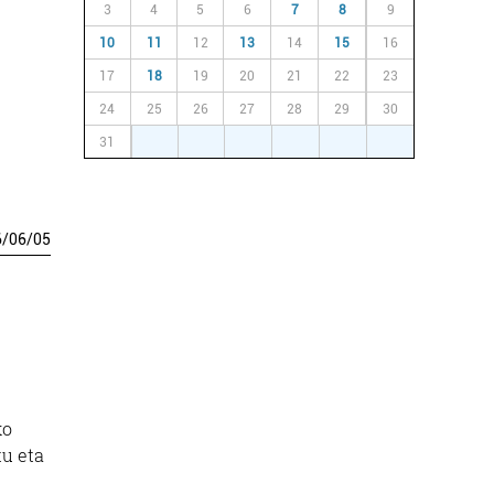
3
4
5
6
7
8
9
10
11
12
13
14
15
16
17
18
19
20
21
22
23
24
25
26
27
28
29
30
31
1
2
3
4
5
6
6
/
06
/
05
ko
tu eta