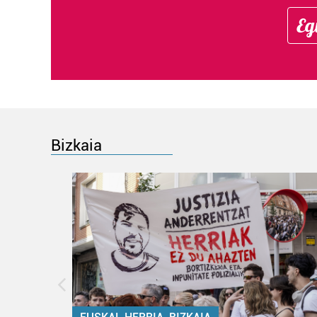
Eg
Bizkaia