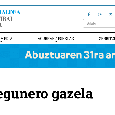
IMEDIA
AGURRAK / ESKELAK
ZERBITZ
egunero gazela