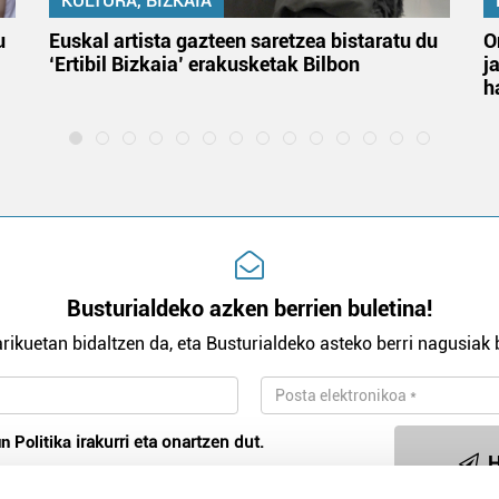
KULTURA, BIZKAIA
u
Euskal artista gazteen saretzea bistaratu du
O
‘Ertibil Bizkaia’ erakusketak Bilbon
j
h
Busturialdeko azken berrien buletina!
rikuetan bidaltzen da, eta Busturialdeko asteko berri nagusiak b
n Politika
irakurri eta onartzen dut.
H