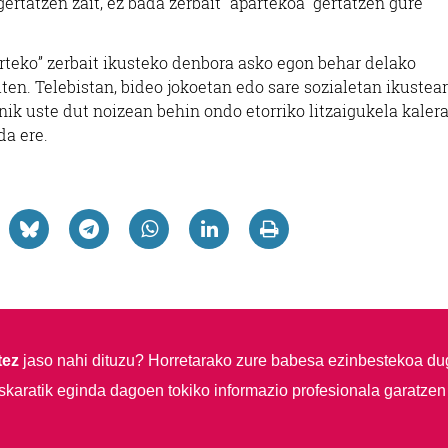
rtatzen zait, ez bada zerbait “apartekoa” gertatzen gure
arteko” zerbait ikusteko denbora asko egon behar delako
ten. Telebistan, bideo jokoetan edo sare sozialetan ikustear
nik uste dut noizean behin ondo etorriko litzaigukela kaler
da ere.
tez
jaso nahi dituzu?
Horretarako zure babesa ezinbestekoa du
skaratik eginda dagoen tokiko informazio profesionala garatzen