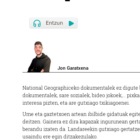
Jon Garatxena
National Geographiceko dokumentalek ez digute ba
dokumentalek, sare sozialek, bideo jokoek,… pixk
interesa pizten, eta are gutxiago txikiagoenei.
Ume eta gaztetxoen artean ibilbide gidatuak egite
deitzen. Gainera ez dira kapazak ingurunean ger
berandu izaten da. Landareekin gutxiago gertatzen
usaindu ere egin ditzakezulako.