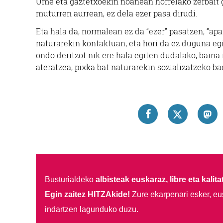
Ume eta gaztetxoekin noanean horrelako zerbait ge
muturren aurrean, ez dela ezer pasa dirudi.
Eta hala da, normalean ez da “ezer” pasatzen, “ap
naturarekin kontaktuan, eta hori da ez duguna egi
ondo deritzot nik ere hala egiten dudalako, baina 
ateratzea, pixka bat naturarekin sozializatzeko ba
Busturialdeko
albisteak euskaraz, libre eta kalita
Egin zaitez HITZAkide!
Zure ekarpenari esker, eu
indartzen lagunduko duzu.