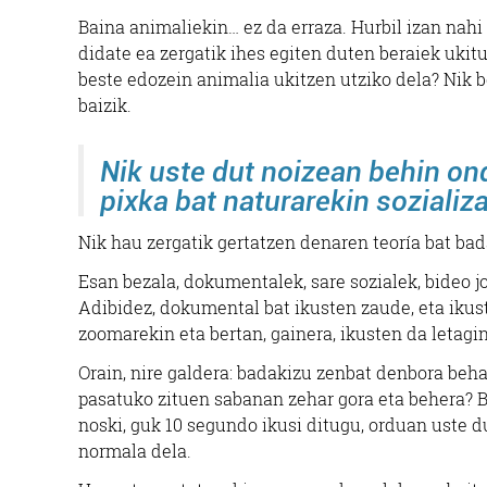
Baina animaliekin… ez da erraza. Hurbil izan nahi 
didate ea zergatik ihes egiten duten beraiek ukitu
beste edozein animalia ukitzen utziko dela? Nik b
baizik.
Nik uste dut noizean behin ond
pixka bat naturarekin sozializ
Nik hau zergatik gertatzen denaren teoría bat bad
Esan bezala, dokumentalek, sare sozialek, bideo j
Adibidez, dokumental bat ikusten zaude, eta ikus
zoomarekin eta bertan, gainera, ikusten da letagin
Orain, nire galdera: badakizu zenbat denbora be
pasatuko zituen sabanan zehar gora eta behera? Ba
noski, guk 10 segundo ikusi ditugu, orduan uste du
normala dela.