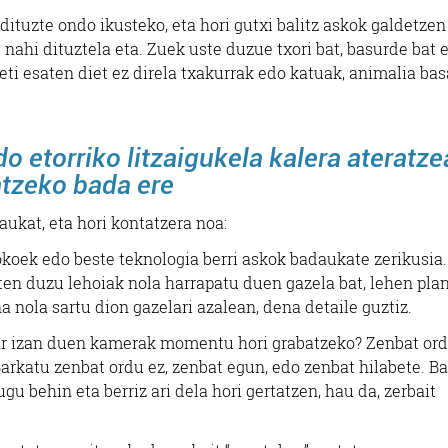
dituzte ondo ikusteko, eta hori gutxi balitz askok galdetzen
 nahi dituztela eta. Zuek uste duzue txori bat, basurde bat 
eti esaten diet ez direla txakurrak edo katuak, animalia bas
o etorriko litzaigukela kalera ateratze
atzeko bada ere
aukat, eta hori kontatzera noa:
okoek edo beste teknologia berri askok badaukate zerikusia.
ten duzu lehoiak nola harrapatu duen gazela bat, lehen pla
a nola sartu dion gazelari azalean, dena detaile guztiz.
har izan duen kamerak momentu hori grabatzeko? Zenbat or
rkatu zenbat ordu ez, zenbat egun, edo zenbat hilabete. Ba
gu behin eta berriz ari dela hori gertatzen, hau da, zerbait