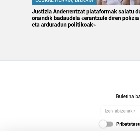
EUSKAL HERRIA, BIZKAIA
tik
Justizia Anderrentzat plataformak salatu d
 gizon
oraindik badaudela «erantzule diren polizia
eta arduradun politikoak»
Buletina ba
Pribatutasu