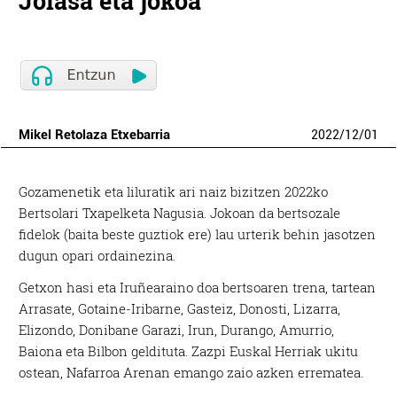
Jolasa eta jokoa
Mikel Retolaza Etxebarria
2022
/
12
/
01
Gozamenetik eta liluratik ari naiz bizitzen 2022ko
Bertsolari Txapelketa Nagusia. Jokoan da bertsozale
fidelok (baita beste guztiok ere) lau urterik behin jasotzen
dugun opari ordainezina.
Getxon hasi eta Iruñearaino doa bertsoaren trena, tartean
Arrasate, Gotaine-Iribarne, Gasteiz, Donosti, Lizarra,
Elizondo, Donibane Garazi, Irun, Durango, Amurrio,
Baiona eta Bilbon geldituta. Zazpi Euskal Herriak ukitu
ostean, Nafarroa Arenan emango zaio azken errematea.