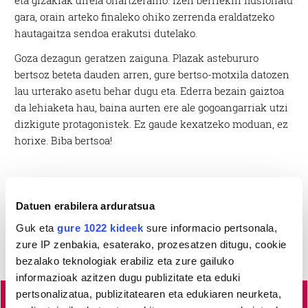
eta gizakiak direla ohartzeraino. Izen berriekin ilusionatu
gara, orain arteko finaleko ohiko zerrenda eraldatzeko
hautagaitza sendoa erakutsi dutelako.
Goza dezagun geratzen zaiguna. Plazak astebururo
bertsoz beteta dauden arren, gure bertso-motxila datozen
lau urterako asetu behar dugu eta. Ederra bezain gaiztoa
da lehiaketa hau, baina aurten ere ale gogoangarriak utzi
dizkigute protagonistek. Ez gaude kexatzeko moduan, ez
horixe. Biba bertsoa!
Datuen erabilera arduratsua
Guk eta
gure 1022 kideek
sure informacio pertsonala,
zure IP zenbakia, esaterako, prozesatzen ditugu, cookie
bezalako teknologiak erabiliz eta zure gailuko
informazioak azitzen dugu publizitate eta eduki
pertsonalizatua, publizitatearen eta edukiaren neurketa,