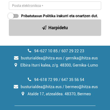
Pribatutasun Politika
irakurri eta onartzen dut.
Harpidetu
94-627 10 85 / 607 29 22 23
busturialdea@hitza.eus / gernika@hitza.eus
Elbira Iturri kalea, z/g. 48300, Gernika-Lumo
94-618 72 99 / 647 35 56 54
busturialdea@hitza.eus / bermeo@hitza.eus
Atalde 17, atzealdea. 48370, Bermeo