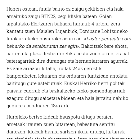
Honen ostean, finala baino ez zaigu gelditzen eta hala
amaituko zaigu BTN22, begi kliska batean. Goian
aipatutako Elortzaren bukaera hartatik 4 urtera, zera
kantatu zuen Maialen Lujanbiok, Donibane Lohizuneko
finalaurrekoko hasierako agurrean: «
Laster pentsatu egin
beharko da asteburutan zer egin
». Bakoitzak bere ahots,
barren eta plaza desberdinetik abestu zuen arren, erabat
bateragarriak dira durangar eta hernaniarraren agurrak.
Ez zaie arrazoirik falta, irailak 24az geroztik
kanporaketen lekuaren eta orduaren funtzioan antolatu
baititugu gure asteburuak. Euskal Herriko herri politak,
paisaia ederrak eta bazkaltzeko txoko gomendagarriak
ezagutu ditugu saioetara bidean eta hala jarraitu nahiko
genuke abenduaren 18ra arte.
Hurbileko bertso kideak hauspotu ditugu beraien
ametsak irauten zuen bitartean, babestuta sentitu
daitezen. Idoloak hanka sartzen ikusi ditugu, lurtarrak