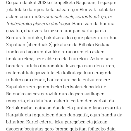
Gogoan daukat 2013ko Txapelketa Nagusian, Legazpin
jokatutako kanporaketa batean Igor Elortzak botatako
azken agurra. «
Zoriontsuak zuek, zoriontsuak gu, bi
hilabeterako plazerra daukagu
». Hain izan da handia
gozatua, ohartzerako azken txanpan sartu garela.
Konturatu orduko, bukatzera doa gure plazer iturri hau.
Zapatuan [abenduak 3] jokatuko da Bilboko Bizkaia
frontoian bigarren itzuliko hirugarren eta azken
finalaurrekoa, bere alde on eta txarrekin. Azken saio
honetara arteko itxaronaldia luzeegia izan den arren,
matematikak gauzatuta eta kalkulagailuari eraginda
iritsiko gara denak, bai kantura baita entzutera ere.
Zapatuko zein gainontzeko bertsolariek badakite
Baionako saioaz geroztik nun dagoen sailkapen
mugarria, eta datu hori eskertu egiten den zerbait da.
Kartak mahai gainean daude eta puntuen langa ezarrita.
Hargatik eta inguratzen duen denagatik, egun handia da
biharkoa. Kartel ederra, leku paregabea eta jokoan
dagoena begiratuz gero, broma gutxitan ibiltzeko data.