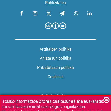
Publizitatea
Argitalpen politika
Aniztasun politika
Pribatutasun politika
Cookieak
Babesleak:
Tokiko informazioa profesionaltasunez eta euskaratik,
modu librean kontatzea da gure eginkizuna.