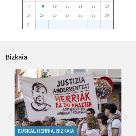
erabiltzen dituen hauta dezakezu.
17
18
19
20
21
22
23
24
25
26
27
28
29
30
Bazkide batzuek ez dizute baimenik eskatzen, eta beren
31
1
2
3
4
5
6
interes komertzial legitimoetan babesten dira. Ikusi gure
bazkideen zerrenda, beren ustez zein helburutarako
duten interes legitimoa eta horren aurka nola egin
dezakezun ikusteko.
Bizkaia
Lortu zure datu pertsonalak prozesatzeko moduari
buruzko informazio gehiago eta ezarri zure lehentasunak
datuen atalean. Edozein unetan alda edo ken dezakezu
zure baimena Cookieen adierazpenean.
Webgune honek cookie propioak eta hirugarrenen cookie-
fitxategiak erabiltzen ditu. Zure esperientzia eta
zerbitzuak hobetzeko asmoz, cookie teknologiaz
baliatzen gara. Ohar hau onartuz gero, teknologia hori
erabiltzeko baimen esplizitua ematen diguzu.
Gehiago
EUSKAL HERRIA, BIZKAIA
irakurri