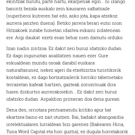
ekintzak burutu, parte hartu, ekarpenak egin… ni izango
banintz bezala auskalo zein kausaren salbatzaile
(superheroi kutreren bat edo, asko jota, kapa atzekoz
aurrera janzten duena). Betiko jarrera berari eutsi nion
Hitzakoek zutabe honetan idaztea eskaini zidatenean
ere. Argi daukat: ezetz esan behar nien damutu orduko.
Izan nadin zintzoa. Ez dakit zeri buruz idatziko dudan.
Ez dago inguruotan asaldatzen nauen ezer. Gure
eskualdean mundu osoak darabil euskara
naturaltasunez, nekez ageri da etxebizitza turistikorik
kostaldean, ez dago bortxatzailerik herriko tabernetako
terrazetan kafeak hartzen, gazteak zoriontsuak dira
haien diskurtso aurrerakoiekin… Ez dakit zeri buruz
idatziko dudan. Aspaldion primeran doa dena gurean.
Dena den, orriotara pentsamendu kritiko apur bat
ekartzea baino ez zait otutzen. Bai, badakit abangoardia
intelektualaren lurraldean bizi garenez (Bakearen Hiria,
Tuna Word Capital eta hori guztia), ez dugula horrelakorik