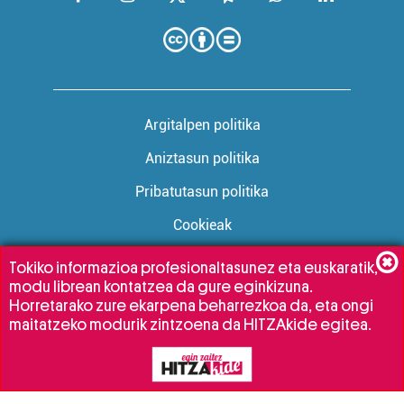
Argitalpen politika
Aniztasun politika
Pribatutasun politika
Cookieak
Tokiko informazioa profesionaltasunez eta euskaratik,
modu librean kontatzea da gure eginkizuna.
Babesleak:
Horretarako zure ekarpena beharrezkoa da, eta ongi
maitatzeko modurik zintzoena da HITZAkide egitea.