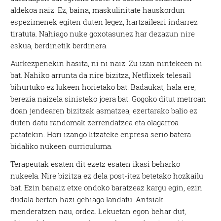
aldekoa naiz. Ez, baina, maskulinitate hauskordun
espezimenek egiten duten legez, hartzaileari indarrez
tiratuta. Nahiago nuke goxotasunez har dezazun nire
eskua, berdinetik berdinera.
Aurkezpenekin hasita, ni ni naiz. Zu izan nintekeen ni
bat. Nahiko arrunta da nire bizitza, Netflixek telesail
bihurtuko ez lukeen horietako bat. Badaukat, hala ere,
berezia naizela sinisteko joera bat. Gogoko ditut metroan
doan jendearen bizitzak asmatzea, ezertarako balio ez
duten datu randomak zerrendatzea eta olagarroa
patatekin. Hori izango litzateke enpresa serio batera
bidaliko nukeen curriculuma.
Terapeutak esaten dit ezetz esaten ikasi beharko
nukeela. Nire bizitza ez dela post-itez betetako hozkailu
bat. Ezin banaiz etxe ondoko baratzeaz kargu egin, ezin
dudala bertan hazi gehiago landatu. Antsiak
menderatzen nau, ordea. Lekuetan egon behar dut,