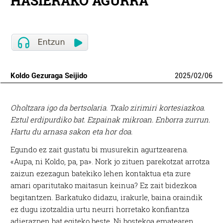
HASIERAKO AGURRA
Koldo Gezuraga Seijido
2025
/
02
/
06
O
holtzara igo da bertsolaria. Txalo zirimiri kortesiazkoa.
Eztul erdipurdiko bat. Ezpainak mikroan. Enborra zurrun.
Hartu du arnasa sakon eta hor doa.
Egundo ez zait gustatu bi musurekin agurtzearena.
«Aupa, ni Koldo, pa, pa». Nork jo zituen parekotzat arrotza
zaizun ezezagun batekiko lehen kontaktua eta zure
amari oparitutako maitasun keinua? Ez zait bidezkoa
begitantzen. Barkatuko didazu, irakurle, baina oraindik
ez dugu izotzaldia urtu neurri horretako konfiantza
adierazpen bat egiteko beste. Ni bostekoa ematearen