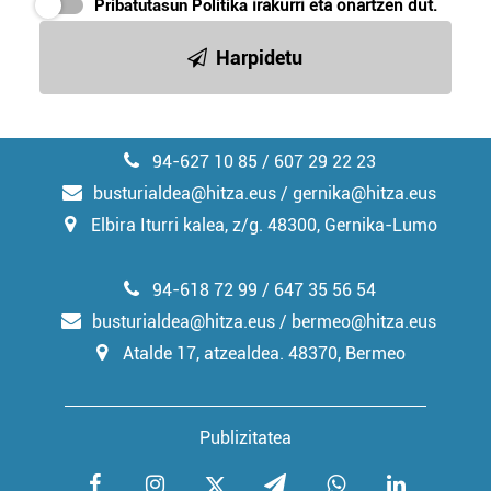
Pribatutasun Politika
irakurri eta onartzen dut.
Harpidetu
94-627 10 85 / 607 29 22 23
busturialdea@hitza.eus / gernika@hitza.eus
Elbira Iturri kalea, z/g. 48300, Gernika-Lumo
94-618 72 99 / 647 35 56 54
busturialdea@hitza.eus / bermeo@hitza.eus
Atalde 17, atzealdea. 48370, Bermeo
Publizitatea