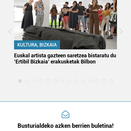
KULTURA, BIZKAIA
Euskal artista gazteen saretzea bistaratu du
On
‘Ertibil Bizkaia’ erakusketak Bilbon
ja
ha
Busturialdeko azken berrien buletina!