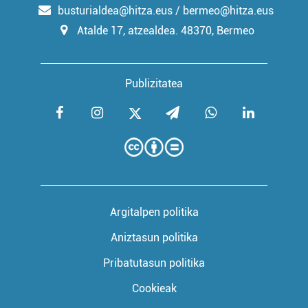
busturialdea@hitza.eus / bermeo@hitza.eus
Atalde 17, atzealdea. 48370, Bermeo
Publizitatea
Argitalpen politika
Aniztasun politika
Pribatutasun politika
Cookieak