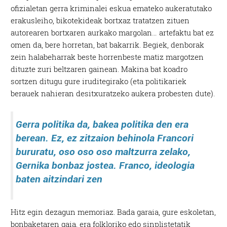
ofizialetan gerra kriminalei eskua emateko aukeratutako
erakusleiho, bikotekideak bortxaz tratatzen zituen
autorearen bortxaren aurkako margolan… artefaktu bat ez
omen da, bere horretan, bat bakarrik. Begiek, denborak
zein halabeharrak beste horrenbeste matiz margotzen
dituzte zuri beltzaren gainean. Makina bat koadro
sortzen ditugu gure iruditegirako (eta politikariek
berauek nahieran desitxuratzeko aukera probesten dute).
Gerra politika da, bakea politika den era
berean. Ez, ez zitzaion behinola Francori
bururatu, oso oso oso maltzurra zelako,
Gernika bonbaz jostea. Franco, ideologia
baten aitzindari zen
Hitz egin dezagun memoriaz. Bada garaia, gure eskoletan,
bonbaketaren gaia, era folkloriko edo sinplistetatik