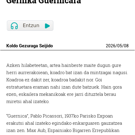
Gernika Guernicara
Koldo Gezuraga Seijido
2026
/
05
/
08
Azken hilabeteetan, artea hainbeste maite dugun gure
herri aurrerakoiean, koadro bat izan da mintzagai nagusi.
Koadroa ez dakit zer, koadroa badakit nor. Goi
estratuetara eraman nahi izan dute batzuek. Hain gora
ezen, eskailera mekanikoak ere jarri dituztela berau
miretsi ahal izateko.
“Guernica”, Pablo Picassori, 1937ko Parisko Expoan
erakutsi ahal izateko egindako enkarguaren gauzatzea
izan zen. Max Aub, Espainiako Bigarren Errepublikan