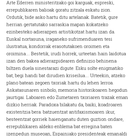
Arte Ederren ministeritzako goi karguak, espreski,
errepublikaren balioak goratu zitzala eskatu zion.
Ordutik, bide asko hartu ditu artelanak. Batetik, gure
herrian gertatutako sarraskia mapan kokatzeko
ezinbesteko adierazpen artistikotzat hartu izan da.
Euskal nortasuna, iraganeko sufrimenduaren tesi
ilustratua, kondorrak erasotutakoen oroimen eta
oroimina…. Bestetik, irudi horrek, urteetan hain laidotua
izan den bakea adierazpidearen definizio behinena
biltzen duela sinestarazi digute. Esku solte enigmatiko
bat, begi handi bat dirudien kriseilua…. Urteekin, atzeko
plano batean zegoen txoriak hartu du lehen lerroa.
Askatasunaren sinbolo, memoria historikoaren hegodun
jaurtigai. Laboaren edo Zumetaren txoriaren trazak eman
dizkio herriak. Paradoxa bilakatu da, baiki, koadroaren
existentzia bera: batzuentzat antifaxismoaren ikur,
besteentzat gorriek haienganatu duten guztion ondare,
errepublikaren aldeko enblema bat erregina baten
izenpedun museoan, Espainiako presidenteak emanaldi