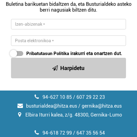
Buletina barikuetan bidaltzen da, eta Busturialdeko asteko
berri nagusiak biltzen ditu.
Pribatutasun Politika
irakurri eta onartzen dut.
Harpidetu
94-627 10 85 / 607 29 22 23
busturialdea@hitza.eus / gernika@hitza.eus
Elbira Iturri kalea, z/g. 48300, Gernika-Lumo
94-618 72 99 / 647 35 56 54