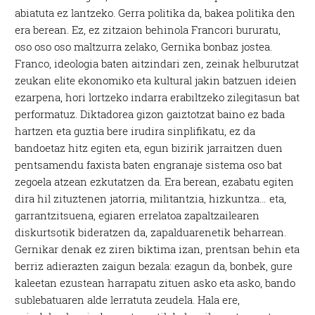
abiatuta ez lantzeko. Gerra politika da, bakea politika den
era berean. Ez, ez zitzaion behinola Francori bururatu,
oso oso oso maltzurra zelako, Gernika bonbaz jostea.
Franco, ideologia baten aitzindari zen, zeinak helburutzat
zeukan elite ekonomiko eta kultural jakin batzuen ideien
ezarpena, hori lortzeko indarra erabiltzeko zilegitasun bat
performatuz. Diktadorea gizon gaiztotzat baino ez bada
hartzen eta guztia bere irudira sinplifikatu, ez da
bandoetaz hitz egiten eta, egun bizirik jarraitzen duen
pentsamendu faxista baten engranaje sistema oso bat
zegoela atzean ezkutatzen da. Era berean, ezabatu egiten
dira hil zituztenen jatorria, militantzia, hizkuntza… eta,
garrantzitsuena, egiaren errelatoa zapaltzailearen
diskurtsotik bideratzen da, zapalduarenetik beharrean.
Gernikar denak ez ziren biktima izan, prentsan behin eta
berriz adierazten zaigun bezala: ezagun da, bonbek, gure
kaleetan ezustean harrapatu zituen asko eta asko, bando
sublebatuaren alde lerratuta zeudela. Hala ere,