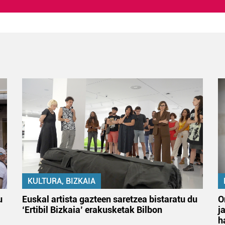
KULTURA, BIZKAIA
u
Euskal artista gazteen saretzea bistaratu du
O
‘Ertibil Bizkaia’ erakusketak Bilbon
j
h