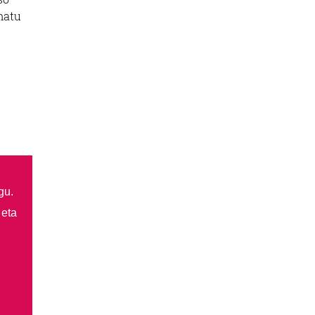
matu
gu.
 eta