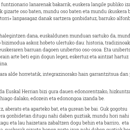
 funtzionario lanarenak bakarrik, euskera langile publiko iz
ak gizarte oso baten, mundu oso baten eta mundu ikuskera 
torri» lanpasagaz danak sartzera gonbidatuz, barruko alfon
en ahalegintzen dana, euskaldunen munduan sartuko da, mun
izimodua askoz hobeto ulertuko dau: historia, tradizinoak,
 euskeraren barruan dagoen unibertso oso-osoa. Eta unibert
rain arte beti egin dogun legez, eskertuz eta aintzat hartuz
ina.
ra alde horretatik, integrazinorako hain garrantzitsua dan
da Euskal Herrian bizi gura dauen edonorentzako, hizkuntz
gehiago dalako, edozein eta edonongoa izanda be.
, aberats eta aparteko bat, eta gurean be bai. Guk gogotsu
zera gonbidetan ditugu nahi daben guztiak, mundu hori nahi
gu eta lau haizetara zabaltzen dogu behin eta barriro, eta
lea, euskerak gizarte honen parte izan nahi daben guztiak be