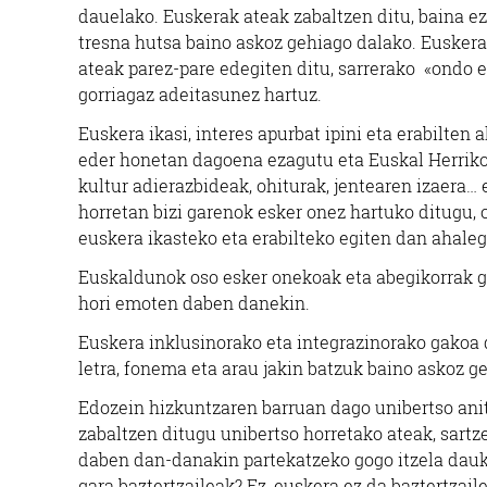
dauelako. Euskerak ateak zabaltzen ditu, baina ez
tresna hutsa baino askoz gehiago dalako. Eusker
ateak parez-pare edegiten ditu, sarrerako «ondo e
gorriagaz adeitasunez hartuz.
Euskera ikasi, interes apurbat ipini eta erabilt
eder honetan dagoena ezagutu eta Euskal Herriko b
kultur adierazbideak, ohiturak, jentearen izaera…
horretan bizi garenok esker onez hartuko ditugu, o
euskera ikasteko eta erabilteko egiten dan ahaleg
Euskaldunok oso esker onekoak eta abegikorrak ga
hori emoten daben danekin.
Euskera inklusinorako eta integrazinorako gakoa 
letra, fonema eta arau jakin batzuk baino askoz 
Edozein hizkuntzaren barruan dago unibertso anitz
zabaltzen ditugu unibertso horretako ateak, sart
daben dan-danakin partekatzeko gogo itzela dauka
gara baztertzaileak? Ez, euskera ez da baztertzai