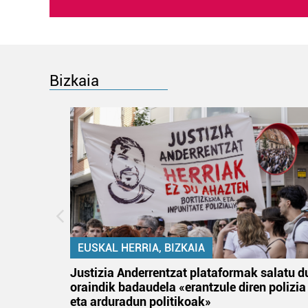
Bizkaia
EUSKAL HERRIA, BIZKAIA
an
Justizia Anderrentzat plataformak salatu d
oraindik badaudela «erantzule diren polizia
eta arduradun politikoak»