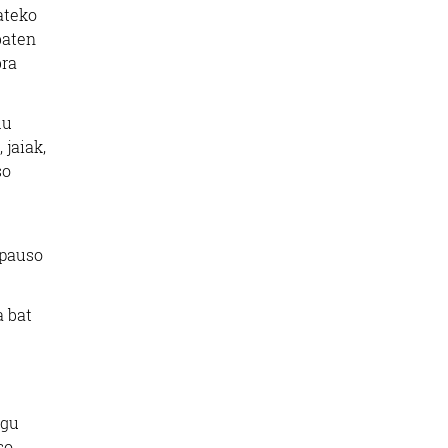
ateko
baten
bra
du
 jaiak,
so
 pauso
a bat
 gu
so