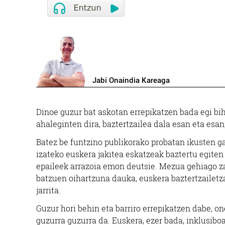
Jabi Onaindia Kareaga
D
inoe guzur bat askotan errepikatzen bada egi bi
ahaleginten dira, baztertzailea dala esan eta esan
Batez be funtzino publikorako probatan ikusten ga
izateko euskera jakitea eskatzeak baztertu egiten
epaileek arrazoia emon deutsie. Mezua gehiago zab
batzuen oihartzuna dauka, euskera baztertzailet
jarrita.
Guzur hori behin eta barriro errepikatzen dabe, o
guzurra guzurra da. Euskera, ezer bada, inklusibo