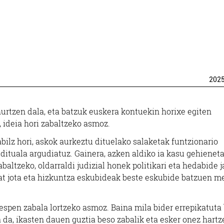
202
hurtzen dala, eta batzuk euskera kontuekin horixe egiten
, ideia hori zabaltzeko asmoz.
bilz hori, askok aurkeztu dituelako salaketak funtzionario
 dituala argudiatuz. Gainera, azken aldiko ia kasu gehienet
altzeko, oldarraldi judizial honek politikari eta hedabide j
zat jota eta hizkuntza eskubideak beste eskubide batzuen 
nespen zabala lortzeko asmoz. Baina mila bider errepikatuta 
a da, ikasten dauen guztia beso zabalik eta esker onez hartz