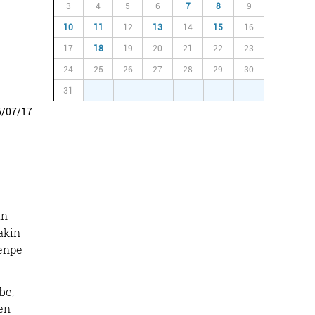
3
4
5
6
7
8
9
10
11
12
13
14
15
16
17
18
19
20
21
22
23
24
25
26
27
28
29
30
31
1
2
3
4
5
6
5
/
07
/
17
an
akin
menpe
be,
en