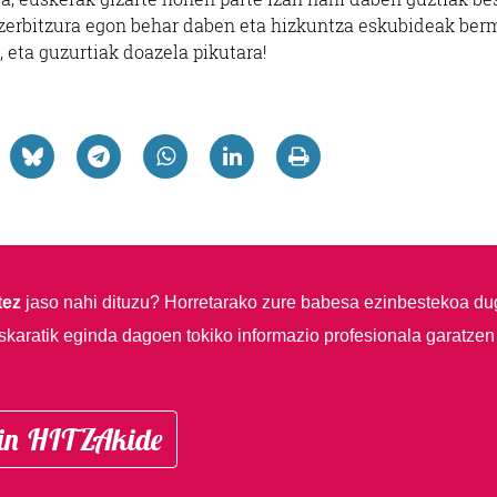
en zerbitzura egon behar daben eta hizkuntza eskubideak ber
, eta guzurtiak doazela pikutara!
tez
jaso nahi dituzu?
Horretarako zure babesa ezinbestekoa du
skaratik eginda dagoen tokiko informazio profesionala garatzen
in HITZAkide