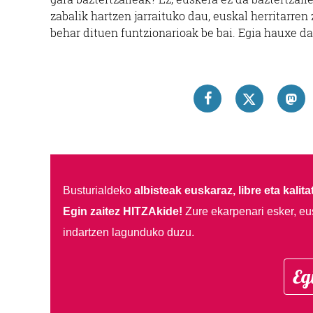
zabalik hartzen jarraituko dau, euskal herritarr
behar dituen funtzionarioak be bai. Egia hauxe da
Busturialdeko
albisteak euskaraz, libre eta kalita
Egin zaitez HITZAkide!
Zure ekarpenari esker, eu
indartzen lagunduko duzu.
Eg