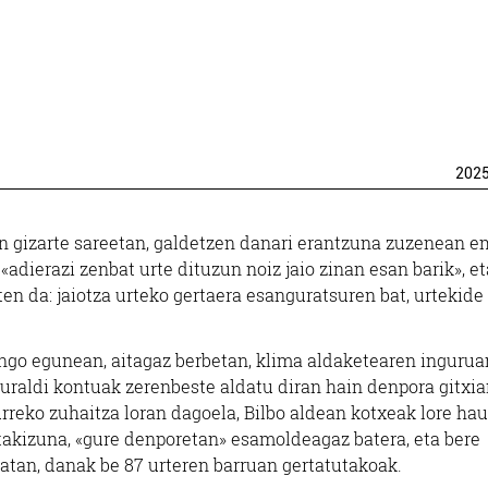
202
un gizarte sareetan, galdetzen danari erantzuna zuzenean 
adierazi zenbat urte dituzun noiz jaio zinan esan barik», et
ten da: jaiotza urteko gertaera esanguratsuren bat, urtekide
engo egunean, aitagaz berbetan, klima aldaketearen ingurua
uraldi kontuak zerenbeste aldatu diran hain denpora gitxia
urreko zuhaitza loran dagoela, Bilbo aldean kotxeak lore ha
takizuna, «gure denporetan» esamoldeagaz batera, eta bere
atan, danak be 87 urteren barruan gertatutakoak.