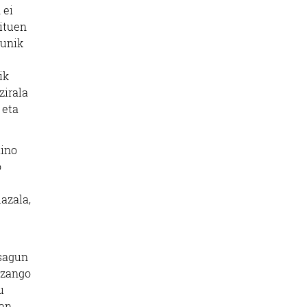
 ei
zituen
gunik
ik
zirala
 eta
aino
o
azala,
tsagun
izango
u
zan