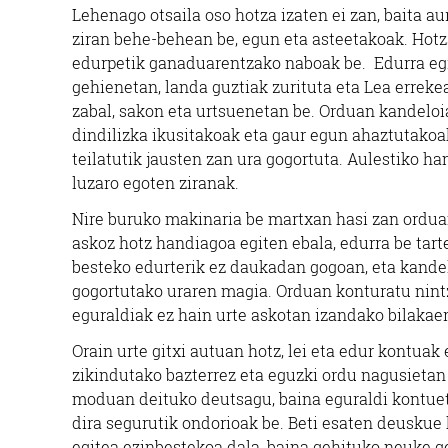
Lehenago otsaila oso hotza izaten ei zan, baita a
ziran behe-behean be, egun eta asteetakoak. Hotza
edurpetik ganaduarentzako naboak be. Edurra egi
gehienetan, landa guztiak zurituta eta Lea errekea
zabal, sakon eta urtsuenetan be. Orduan kandeloiak
dindilizka ikusitakoak eta gaur egun ahaztutakoak
teilatutik jausten zan ura gogortuta. Aulestiko ha
luzaro egoten ziranak.
Nire buruko makinaria be martxan hasi zan ordua
askoz hotz handiagoa egiten ebala, edurra be tar
besteko edurterik ez daukadan gogoan, eta kandel
gogortutako uraren magia. Orduan konturatu nintz
eguraldiak ez hain urte askotan izandako bilakae
Orain urte gitxi autuan hotz, lei eta edur kontuak 
zikindutako bazterrez eta eguzki ordu nagusietan
moduan deituko deutsagu, baina eguraldi kontu
dira segurutik ondorioak be. Beti esaten deuskue 
egitea ezinbestekoa dala, baina gehituko neuke ge