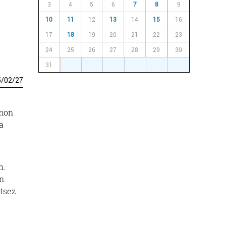
3
4
5
6
7
8
9
10
11
12
13
14
15
16
17
18
19
20
21
22
23
24
25
26
27
28
29
30
31
1
2
3
4
5
6
5
/
02
/
27
emon
a
n.
n.
utsez