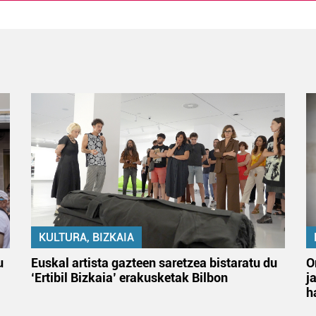
KULTURA, BIZKAIA
u
Euskal artista gazteen saretzea bistaratu du
O
‘Ertibil Bizkaia’ erakusketak Bilbon
j
h