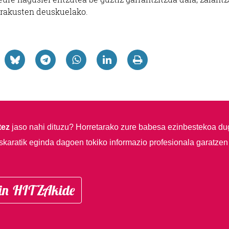
erakusten deuskuelako.
tez
jaso nahi dituzu?
Horretarako zure babesa ezinbestekoa du
skaratik eginda dagoen tokiko informazio profesionala garatzen
in HITZAkide