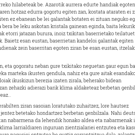
urreko hilabeteak be. Azarotik aurrera edurte handiak egoten
ren hotzaz edurra gogortu egiten zan, kostata ataraten ei 
ten ez ebanean be lei galantak botaten ei zituan neguko e
 bera be leku askotan kristala gainean eginda, baita lekurik
 etorri jatazan burura, inoiz txikitan baserrietako teilatuet
. Baietz esan eustan, baserrietan kandeloi galantak egiten 
ndienak zein baserritan egoten ziran be esan eustan, itzelak
n, eta gogoratu neban gure txikitako neguetan gaur egun b
teka marteka ikusten gendula, nahiz eta gure aitak esandak
oiak ikuskizun berezia izaten zirala, beherako bidean
an zehazki adierazi barik klima aldaketeaz berbetan genbil
reaz…
erabilten ziran sasoian loratutako zuhaitzez, lore hautsez
 jentez betetako hondartzez berbetan genbilzala. Nahi deu
etan nabarmena da lehendik honako aldea eta nabarmenak 
klima larrialdiaren inguruan zientzialariei entzutea eta kas
ure nagusiei entzutea be guztiz garrantzitzua dala, zalant