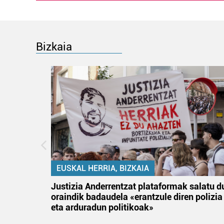
Bizkaia
EUSKAL HERRIA, BIZKAIA
an
Justizia Anderrentzat plataformak salatu d
oraindik badaudela «erantzule diren polizia
eta arduradun politikoak»