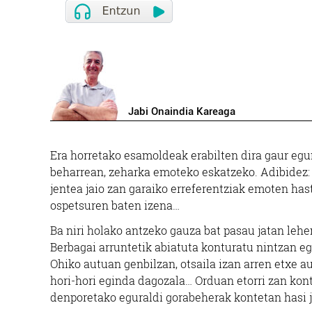
Jabi Onaindia Kareaga
E
ra horretako esamoldeak erabilten dira gaur eg
beharrean, zeharka emoteko eskatzeko. Adibidez: «
jentea jaio zan garaiko erreferentziak emoten has
ospetsuren baten izena…
Ba niri holako antzeko gauza bat pasau jatan leh
Berbagai arruntetik abiatuta konturatu nintzan eg
Ohiko autuan genbilzan, otsaila izan arren etxe a
hori-hori eginda dagozala… Orduan etorri zan kon
denporetako eguraldi gorabeherak kontetan hasi j