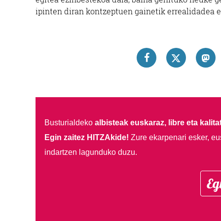
ipinten diran kontzeptuen gainetik errealidadea 
Busturialdeko
albisteak euskaraz, libre eta kalita
Egin zaitez HITZAkide!
Zure ekarpenari esker, eu
indartzen lagunduko duzu.
Eg