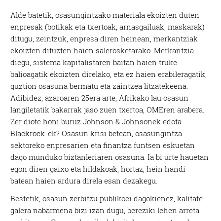
Alde batetik, osasungintzako materiala ekoizten duten
enpresak (botikak eta txertoak, arnasgailuak, maskarak)
ditugu, zeintzuk, enpresa diren heinean, merkantziak
ekoizten dituzten haien salerosketarako. Merkantzia
diegu, sistema kapitalistaren baitan haien truke
balioagatik ekoizten direlako, eta ez haien erabileragatik,
guztion osasuna bermatu eta zaintzea litzatekeena.
Adibidez, azaroaren 25era arte, Afrikako lau osasun
langiletatik bakarrak jaso zuen txertoa, OMEren arabera.
Zer diote honi buruz Johnson & Johnsonek edota
Blackrock-ek? Osasun krisi betean, osasungintza
sektoreko enpresarien eta finantza funtsen eskuetan
dago munduko biztanleriaren osasuna. Ia bi urte hauetan
egon diren gaixo eta hildakoak, hortaz, hein handi
batean haien ardura direla esan dezakegu.
Bestetik, osasun zerbitzu publikoei dagokienez, kalitate
galera nabarmena bizi izan dugu, bereziki lehen arreta