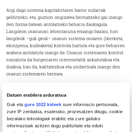
Argi dago sistema kapitalistaren barne indarrak
gelditzeko, eta, guztion ongizatea bermatzeko gai izango
den forma batean antolatzeko beharra daukagula.
Langileon osasunari lehentasuna emango bazaio, hori
langileok –guk geuk– osasun sistema osoaren (ikerketa,
ekoizpena, kudeaketa) kontrola hartuta eta gure beharren
arabera antolatuta izango da. Osasun sistemaren kontrol
sozialista da burgesiaren interesetatik askatutakoa eta
doakoa; hau da, kalitatezkoa eta unibertsala izango den
osasun sistemaren bermea.
Datuen erabilera arduratsua
Guk eta
gure 1022 kideek
sure informacio pertsonala,
zure IP zenbakia, esaterako, prozesatzen ditugu, cookie
bezalako teknologiak erabiliz eta zure gailuko
informazioak azitzen dugu publizitate eta eduki