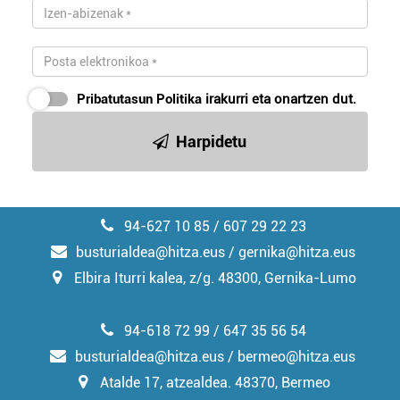
Pribatutasun Politika
irakurri eta onartzen dut.
Harpidetu
94-627 10 85 / 607 29 22 23
busturialdea@hitza.eus / gernika@hitza.eus
Elbira Iturri kalea, z/g. 48300, Gernika-Lumo
94-618 72 99 / 647 35 56 54
busturialdea@hitza.eus / bermeo@hitza.eus
Atalde 17, atzealdea. 48370, Bermeo