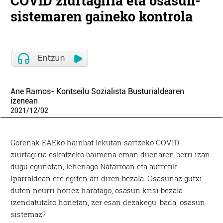
COVID ziurtagiria eta osasun-
sistemaren gaineko kontrola
Ane Ramos- Kontseilu Sozialista Busturialdearen
izenean
2021
/
12
/
02
Gorenak EAEko hainbat lekutan sartzeko COVID
ziurtagiria eskatzeko baimena eman duenaren berri izan
dugu egunotan, lehenago Nafarroan eta aurretik
Iparraldean ere egiten ari diren bezala. Osasunaz gutxi
duten neurri horiez haratago, osasun krisi bezala
izendatutako honetan, zer esan dezakegu, bada, osasun
sistemaz?