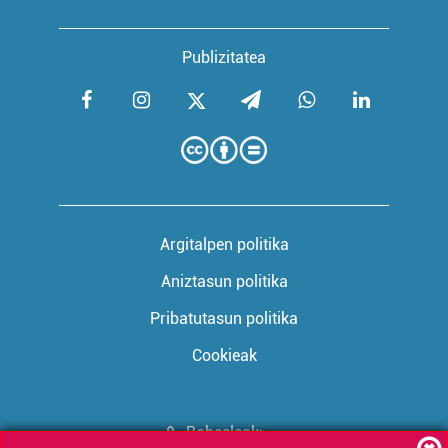
Publizitatea
Argitalpen politika
Aniztasun politika
Pribatutasun politika
Cookieak
Babesleak: