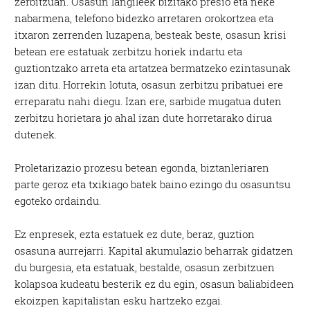
zerbitzuan. Osasun langileek bizitako presio eta neke
nabarmena, telefono bidezko arretaren orokortzea eta
itxaron zerrenden luzapena, besteak beste, osasun krisi
betean ere estatuak zerbitzu horiek indartu eta
guztiontzako arreta eta artatzea bermatzeko ezintasunak
izan ditu. Horrekin lotuta, osasun zerbitzu pribatuei ere
erreparatu nahi diegu. Izan ere, sarbide mugatua duten
zerbitzu horietara jo ahal izan dute horretarako dirua
dutenek.
Proletarizazio prozesu betean egonda, biztanleriaren
parte geroz eta txikiago batek baino ezingo du osasuntsu
egoteko ordaindu.
Ez enpresek, ezta estatuek ez dute, beraz, guztion
osasuna aurrejarri. Kapital akumulazio beharrak gidatzen
du burgesia, eta estatuak, bestalde, osasun zerbitzuen
kolapsoa kudeatu besterik ez du egin, osasun baliabideen
ekoizpen kapitalistan esku hartzeko ezgai.