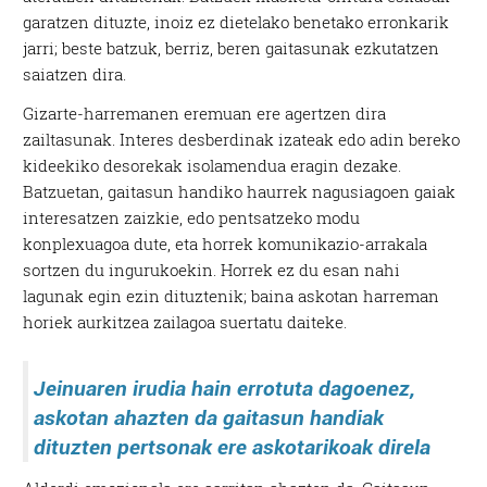
garatzen dituzte, inoiz ez dietelako benetako erronkarik
jarri; beste batzuk, berriz, beren gaitasunak ezkutatzen
saiatzen dira.
Gizarte-harremanen eremuan ere agertzen dira
zailtasunak. Interes desberdinak izateak edo adin bereko
kideekiko desorekak isolamendua eragin dezake.
Batzuetan, gaitasun handiko haurrek nagusiagoen gaiak
interesatzen zaizkie, edo pentsatzeko modu
konplexuagoa dute, eta horrek komunikazio-arrakala
sortzen du ingurukoekin. Horrek ez du esan nahi
lagunak egin ezin dituztenik; baina askotan harreman
horiek aurkitzea zailagoa suertatu daiteke.
Jeinuaren irudia hain errotuta dagoenez,
askotan ahazten da gaitasun handiak
dituzten pertsonak ere askotarikoak direla