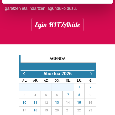
euskaratik eginda dagoen tokiko informazio profesionala
Find out more about how your personal data is processed
garatzen eta indartzen lagunduko duzu.
and set your preferences in the
details section
.
Egin HITZAkide
Guk eta gure bazkideek zure datu pertsonalak
prozesatzen ditugu, zure IP zenbakia, besteak beste,
teknologia erabiliz, cookieak adibidez, iragarki eta eduki
pertsonalizatuak eskaintzeko, iragarkiak eta edukia
neurtzeko, jendeari buruzko informazioa biltzeko eta
produktuak garatzeko. Zure datuak nork eta zertarako
AGENDA
erabiltzen dituen hauta dezakezu.
Abuztua 2026
Bazkide batzuek ez dizute baimenik eskatzen, eta beren
interes komertzial legitimoetan babesten dira. Ikusi gure
AL.
AR.
AZ.
OG.
OL.
LR.
IG.
bazkideen zerrenda, beren ustez zein helburutarako
27
28
29
30
31
1
2
duten interes legitimoa eta horren aurka nola egin
3
4
5
6
7
8
9
dezakezun ikusteko.
10
11
12
13
14
15
16
17
18
19
20
21
22
23
Lortu zure datu pertsonalak prozesatzeko moduari