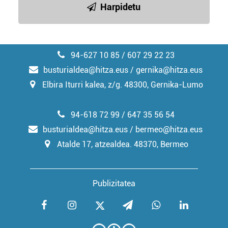
Harpidetu
94-627 10 85 / 607 29 22 23
busturialdea@hitza.eus / gernika@hitza.eus
Elbira Iturri kalea, z/g. 48300, Gernika-Lumo
94-618 72 99 / 647 35 56 54
busturialdea@hitza.eus / bermeo@hitza.eus
Atalde 17, atzealdea. 48370, Bermeo
Publizitatea