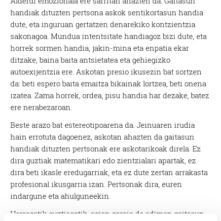
Alderdi emozionala ere sarritan ahazten da. Gaitasun
handiak dituzten pertsona askok sentikortasun handia
dute, eta inguruan gertatzen denarekiko kontzientzia
sakonagoa. Mundua intentsitate handiagoz bizi dute, eta
horrek sormen handia, jakin-mina eta enpatia ekar
ditzake, baina baita antsietatea eta gehiegizko
autoexijentzia ere. Askotan presio ikusezin bat sortzen
da: beti espero baita emaitza bikainak lortzea, beti onena
izatea. Zama horrek, ordea, pisu handia har dezake, batez
ere nerabezaroan.
Beste arazo bat estereotipoarena da. Jeinuaren irudia
hain errotuta dagoenez, askotan ahazten da gaitasun
handiak dituzten pertsonak ere askotarikoak direla. Ez
dira guztiak matematikari edo zientzialari apartak, ez
dira beti ikasle eredugarriak, eta ez dute zertan arrakasta
profesional ikusgarria izan. Pertsonak dira, euren
indargune eta ahulguneekin.
Horregatik guztiagatik, agian garaia da adimen gaitasun