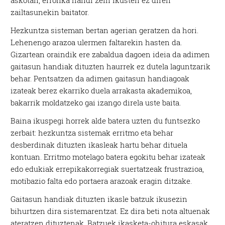
askotan, erronka handi zein ikusten ez diren
zailtasunekin baitator.
Hezkuntza sisteman bertan agerian geratzen da hori.
Lehenengo arazoa ulermen faltarekin hasten da.
Gizartean oraindik ere zabaldua dagoen ideia da adimen
gaitasun handiak dituzten haurrek ez dutela laguntzarik
behar. Pentsatzen da adimen gaitasun handiagoak
izateak berez ekarriko duela arrakasta akademikoa,
bakarrik moldatzeko gai izango direla uste baita.
Baina ikuspegi horrek alde batera uzten du funtsezko
zerbait: hezkuntza sistemak erritmo eta behar
desberdinak dituzten ikasleak hartu behar dituela
kontuan. Erritmo motelago batera egokitu behar izateak
edo edukiak errepikakorregiak suertatzeak frustrazioa,
motibazio falta edo portaera arazoak eragin ditzake.
Gaitasun handiak dituzten ikasle batzuk ikusezin
bihurtzen dira sistemarentzat. Ez dira beti nota altuenak
ateratzen dituztenak. Batzuek ikasketa-ohitura eskasak