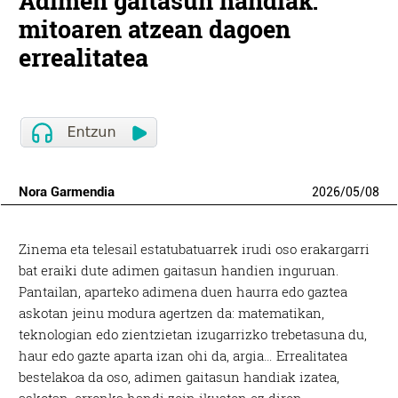
Adimen gaitasun handiak:
mitoaren atzean dagoen
errealitatea
Nora Garmendia
2026
/
05
/
08
Zinema eta telesail estatubatuarrek irudi oso erakargarri
bat eraiki dute adimen gaitasun handien inguruan.
Pantailan, aparteko adimena duen haurra edo gaztea
askotan jeinu modura agertzen da: matematikan,
teknologian edo zientzietan izugarrizko trebetasuna du,
haur edo gazte aparta izan ohi da, argia… Errealitatea
bestelakoa da oso, adimen gaitasun handiak izatea,