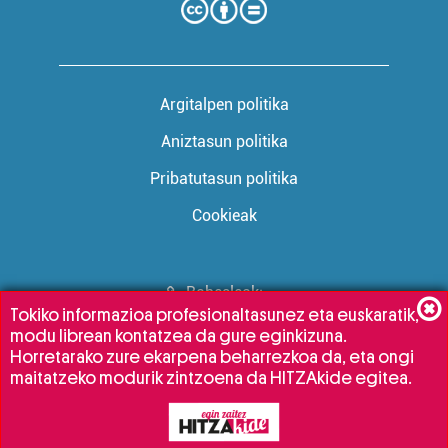
Argitalpen politika
Aniztasun politika
Pribatutasun politika
Cookieak
Babesleak:
Tokiko informazioa profesionaltasunez eta euskaratik,
modu librean kontatzea da gure eginkizuna.
Horretarako zure ekarpena beharrezkoa da, eta ongi
maitatzeko modurik zintzoena da HITZAkide egitea.