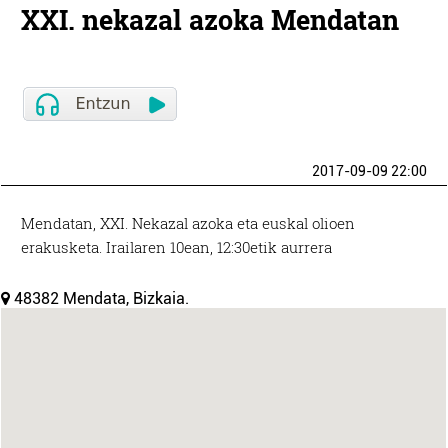
XXI. nekazal azoka Mendatan
2017-09-09 22:00
Mendatan, XXI. Nekazal azoka eta euskal olioen
erakusketa. Irailaren 10ean, 12:30etik aurrera
48382 Mendata, Bizkaia.