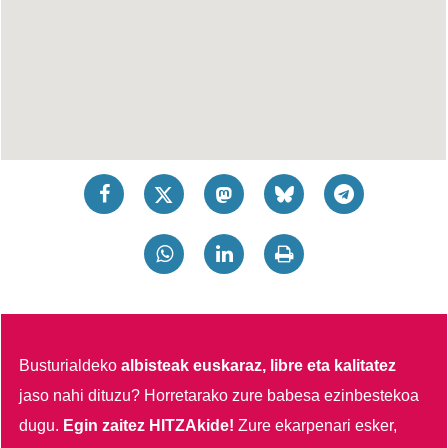
Busturialdeko
albisteak euskaraz, libre eta kalitatez
jaso nahi dituzu?
Horretarako zure babesa ezinbestekoa
dugu.
Egin zaitez HITZAkide!
Zure ekarpenari esker,