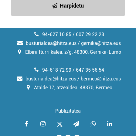
irakurri
Harpidetu
94-627 10 85 / 607 29 22 23
busturialdea@hitza.eus / gernika@hitza.eus
Elbira Iturri kalea, z/g. 48300, Gernika-Lumo
94-618 72 99 / 647 35 56 54
busturialdea@hitza.eus / bermeo@hitza.eus
Atalde 17, atzealdea. 48370, Bermeo
Publizitatea