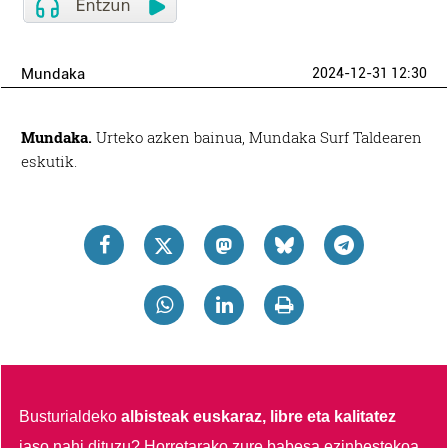
Mundaka
2024-12-31 12:30
Mundaka.
Urteko azken bainua, Mundaka Surf Taldearen
eskutik.
Busturialdeko
albisteak euskaraz, libre eta kalitatez
jaso nahi dituzu?
Horretarako zure babesa ezinbestekoa