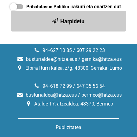
erabiltzeko baimen esplizitua ematen diguzu.
Gehiago
Pribatutasun Politika
irakurri eta onartzen dut.
irakurri
Harpidetu
94-627 10 85 / 607 29 22 23
busturialdea@hitza.eus / gernika@hitza.eus
Elbira Iturri kalea, z/g. 48300, Gernika-Lumo
94-618 72 99 / 647 35 56 54
busturialdea@hitza.eus / bermeo@hitza.eus
Atalde 17, atzealdea. 48370, Bermeo
Publizitatea