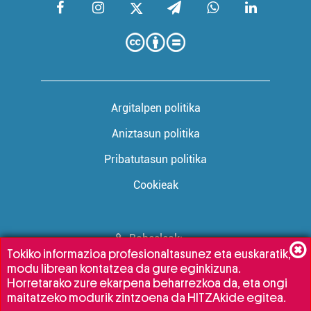
Argitalpen politika
Aniztasun politika
Pribatutasun politika
Cookieak
Babesleak:
Tokiko informazioa profesionaltasunez eta euskaratik,
modu librean kontatzea da gure eginkizuna.
Horretarako zure ekarpena beharrezkoa da, eta ongi
maitatzeko modurik zintzoena da HITZAkide egitea.