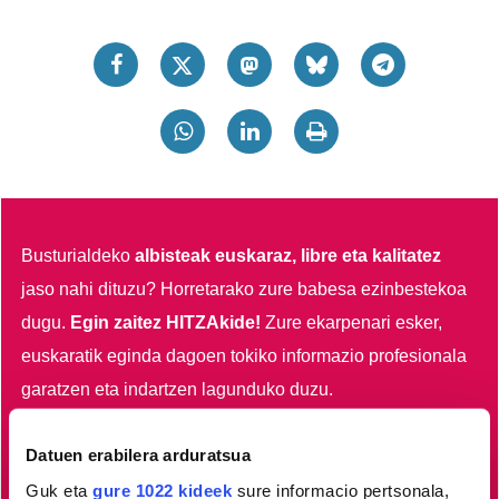
Busturialdeko
albisteak euskaraz, libre eta kalitatez
jaso nahi dituzu?
Horretarako zure babesa ezinbestekoa
dugu.
Egin zaitez HITZAkide!
Zure ekarpenari esker,
euskaratik eginda dagoen tokiko informazio profesionala
garatzen eta indartzen lagunduko duzu.
Egin HITZAkide
Datuen erabilera arduratsua
Guk eta
gure 1022 kideek
sure informacio pertsonala,