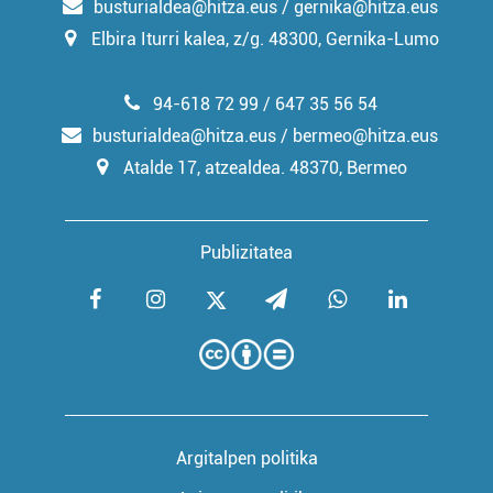
busturialdea@hitza.eus / gernika@hitza.eus
Elbira Iturri kalea, z/g. 48300, Gernika-Lumo
94-618 72 99 / 647 35 56 54
busturialdea@hitza.eus / bermeo@hitza.eus
Atalde 17, atzealdea. 48370, Bermeo
Publizitatea
Argitalpen politika