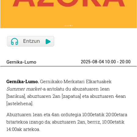
Gernika-Lumo
2025-08-04 10:00 - 20:00
Gernika-Lumo.
Gernikako Merkatari Elkartuakek
Summer market-
a antolatu du abuzatuaren 1ean
[barikua], abuztuaren 2an [zapatua] eta abuztuaren 4ean
[astelehena].
Abuztuaren 1ean eta 4an ordutegia 10:00etatik 20:00etara
bitartekoa izango da; abuztuaren 2an, berriz, 10:00etatik
14:00ak artekoa.