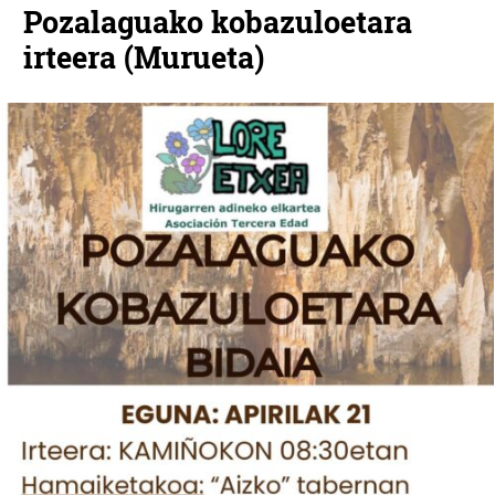
Pozalaguako kobazuloetara
irteera (Murueta)