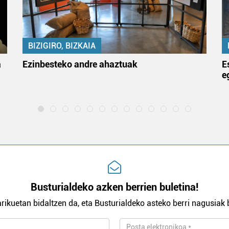
BIZIGIRO, BIZKAIA
a
Ezinbesteko andre ahaztuak
E
e
Busturialdeko azken berrien buletina!
rikuetan bidaltzen da, eta Busturialdeko asteko berri nagusiak b