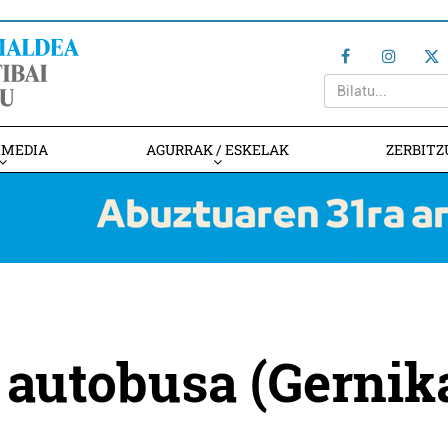
IMEDIA
AGURRAK / ESKELAK
ZERBITZ
 autobusa (Gernik