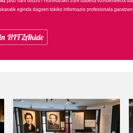
tez
jaso nahi dituzu?
Horretarako zure babesa ezinbestekoa du
skaratik eginda dagoen tokiko informazio profesionala garatzen
in HITZAkide