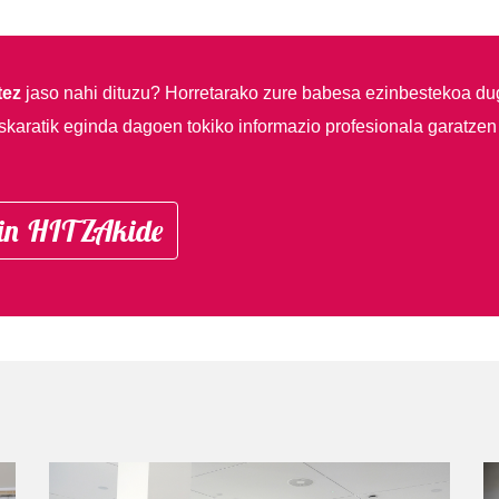
tez
jaso nahi dituzu?
Horretarako zure babesa ezinbestekoa du
skaratik eginda dagoen tokiko informazio profesionala garatzen
in HITZAkide