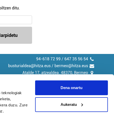
iltzen ditu.
arpidetu
94-618 72 99 / 647 35 56 54
busturialdea@hitza.eus / bermeo@hitza.eus
Atalde 17, atzealdea. 48370, Bermeo
Dena onartu
 teknologiak
urketa,
tika
Cookieak
Aukeratu
ukera duzu. Zure
uz.