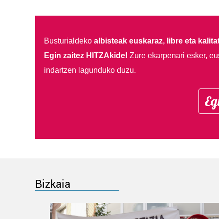
Busturialdeko
albisteak euskaraz, libre eta kalita
Egin zaitez HITZAkide!
Zure ekarpenari esker, eu
indartzen lagunduko duzu.
Eg
Bizkaia