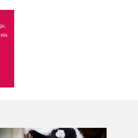
gu.
 eta