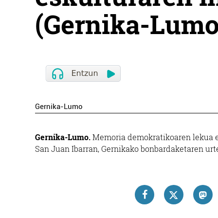
(Gernika-Lumo
Gernika-Lumo
Gernika-Lumo.
Memoria demokratikoaren lekua es
San Juan Ibarran, Gernikako bonbardaketaren urt