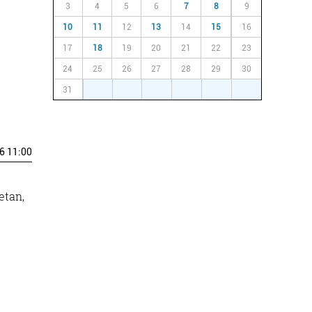
3
4
5
6
7
8
9
10
11
12
13
14
15
16
17
18
19
20
21
22
23
24
25
26
27
28
29
30
31
1
2
3
4
5
6
6 11:00
etan,