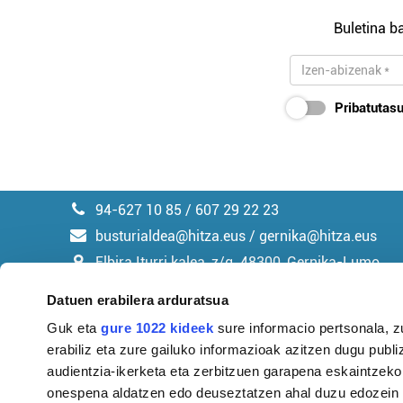
Buletina ba
Pribatutasu
94-627 10 85 / 607 29 22 23
busturialdea@hitza.eus / gernika@hitza.eus
Elbira Iturri kalea, z/g. 48300, Gernika-Lumo
Datuen erabilera arduratsua
Guk eta
gure 1022 kideek
sure informacio pertsonala, z
erabiliz eta zure gailuko informazioak azitzen dugu publiz
Argitalpen politika
audientzia-ikerketa eta zerbitzuen garapena eskaintzeko
onespena aldatzen edo deuseztatzen ahal duzu edozein m