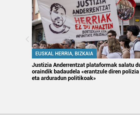
EUSKAL HERRIA, BIZKAIA
tik
Justizia Anderrentzat plataformak salatu d
 gizon
oraindik badaudela «erantzule diren polizia
eta arduradun politikoak»