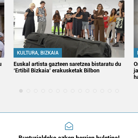
KULTURA, BIZKAIA
u
Euskal artista gazteen saretzea bistaratu du
O
‘Ertibil Bizkaia’ erakusketak Bilbon
j
h