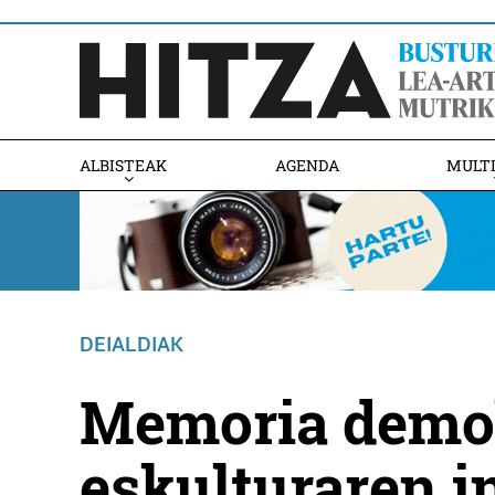
ALBISTEAK
AGENDA
MULT
DEIALDIAK
Memoria demok
eskulturaren i