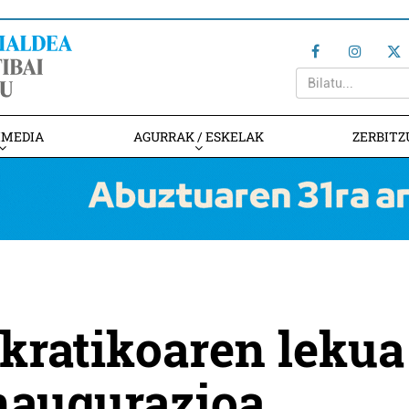
IMEDIA
AGURRAK / ESKELAK
ZERBITZ
ratikoaren lekua
naugurazioa