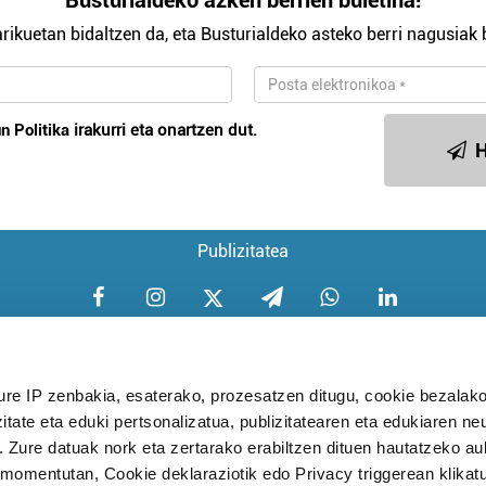
Busturialdeko azken berrien buletina!
rikuetan bidaltzen da, eta Busturialdeko asteko berri nagusiak b
n Politika
irakurri eta onartzen dut.
H
Publizitatea
ure IP zenbakia, esaterako, prozesatzen ditugu, cookie bezalako
itate eta eduki pertsonalizatua, publizitatearen eta edukiaren ne
Aniztasun politika
Pribatutasun poli
. Zure datuak nork eta zertarako erabiltzen dituen hautatzeko a
omentutan, Cookie deklaraziotik edo Privacy triggerean klikat