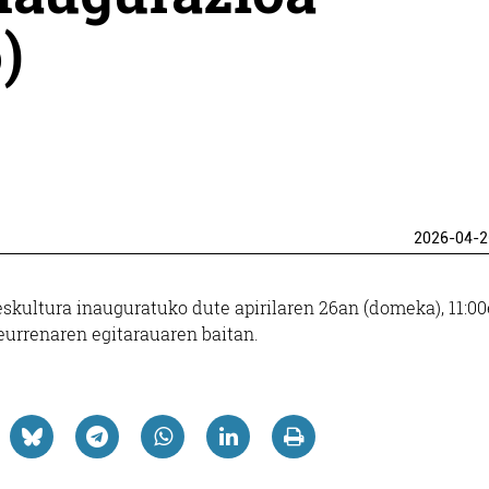
)
2026-04-2
kultura inauguratuko dute apirilaren 26an (domeka), 11:00
eurrenaren egitarauaren baitan.