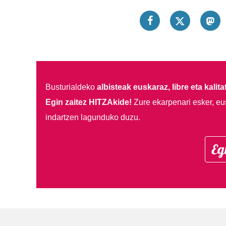
Busturialdeko
albisteak euskaraz, libre eta kalita
Egin zaitez HITZAkide!
Zure ekarpenari esker, eu
indartzen lagunduko duzu.
Eg