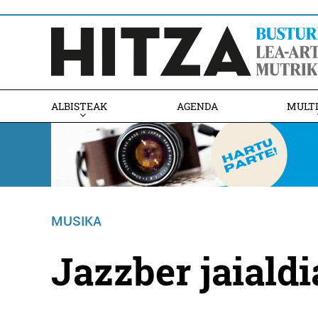
ALBISTEAK
AGENDA
MULT
MUSIKA
Jazzber jaiald