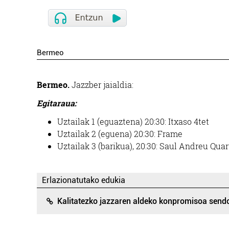
Bermeo
Bermeo.
Jazzber jaialdia:
Egitaraua:
Uztailak 1 (eguaztena) 20:30: Itxaso 4tet
Uztailak 2 (eguena) 20:30: Frame
Uztailak 3 (barikua), 20:30: Saul Andreu Qua
Erlazionatutako edukia
Kalitatezko jazzaren aldeko konpromisoa send