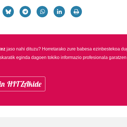
tez
jaso nahi dituzu?
Horretarako zure babesa ezinbestekoa du
skaratik eginda dagoen tokiko informazio profesionala garatzen
in HITZAkide