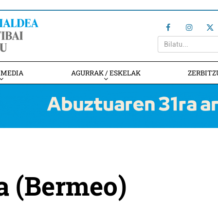
IMEDIA
AGURRAK / ESKELAK
ZERBITZ
ia (Bermeo)