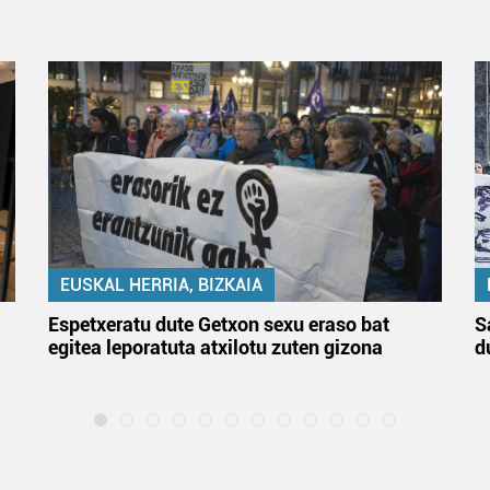
EUSKAL HERRIA, BIZKAIA
Espetxeratu dute Getxon sexu eraso bat
S
egitea leporatuta atxilotu zuten gizona
d