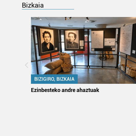
Bizkaia
BIZIGIRO, BIZKAIA
na
Ezinbesteko andre ahaztuak