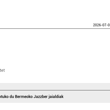
2026-07-0
rtet
otuko du Bermeoko Jazzber jaialdiak