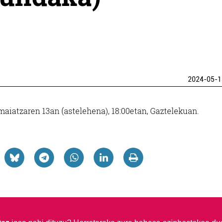
2024-05-1
maiatzaren 13an (astelehena), 18:00etan, Gaztelekuan.