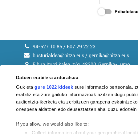
Pribatutasu
94-627 10 85 / 607 29 22 23
busturialdea@hitza.eus / gernika@hitza.eus
Elbira Iturri kalea, z/g. 48300, Gernika-Lumo
Datuen erabilera arduratsua
Guk eta
gure 1022 kideek
sure informacio pertsonala, z
erabiliz eta zure gailuko informazioak azitzen dugu publiz
Argitalpen politika
audientzia-ikerketa eta zerbitzuen garapena eskaintzeko
onespena aldatzen edo deuseztatzen ahal duzu edozein m
If you allow, we would also like to:
Collect information about your geographical locat