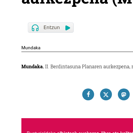
Mundaka
Mundaka.
II. Berdintasuna Planaren aurkezpena, 