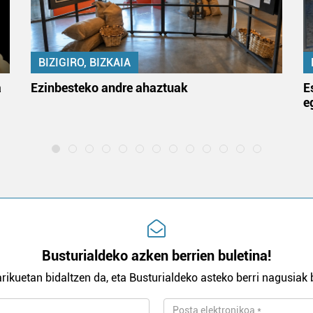
BIZIGIRO, BIZKAIA
a
Ezinbesteko andre ahaztuak
E
e
Busturialdeko azken berrien buletina!
rikuetan bidaltzen da, eta Busturialdeko asteko berri nagusiak b