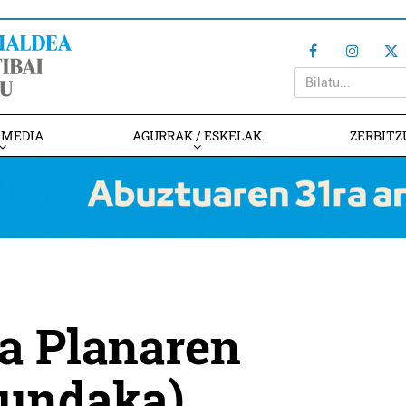
IMEDIA
AGURRAK / ESKELAK
ZERBITZ
na Planaren
Mundaka)