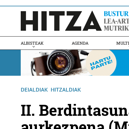
ALBISTEAK
AGENDA
MULT
DEIALDIAK
HITZALDIAK
II. Berdintasu
aurkezpena (