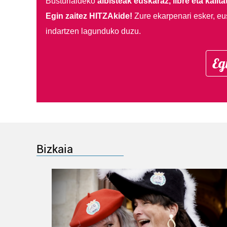
Busturialdeko
albisteak euskaraz, libre eta kalita
Egin zaitez HITZAkide!
Zure ekarpenari esker, eu
indartzen lagunduko duzu.
Eg
Bizkaia