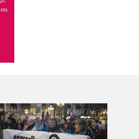
gu.
 eta