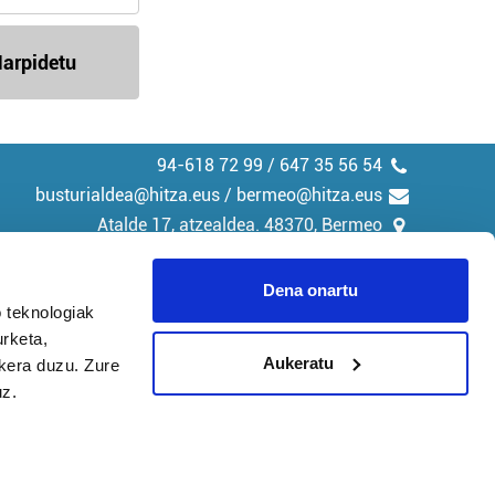
arpidetu
94-618 72 99 / 647 35 56 54
busturialdea@hitza.eus / bermeo@hitza.eus
Atalde 17, atzealdea. 48370, Bermeo
Dena onartu
 teknologiak
urketa,
tika
Cookieak
Aukeratu
ukera duzu. Zure
uz.