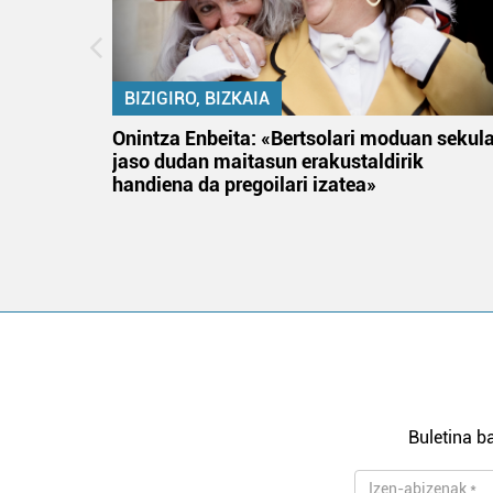
BIZIGIRO, BIZKAIA
na
Onintza Enbeita: «Bertsolari moduan sekul
jaso dudan maitasun erakustaldirik
handiena da pregoilari izatea»
Buletina ba