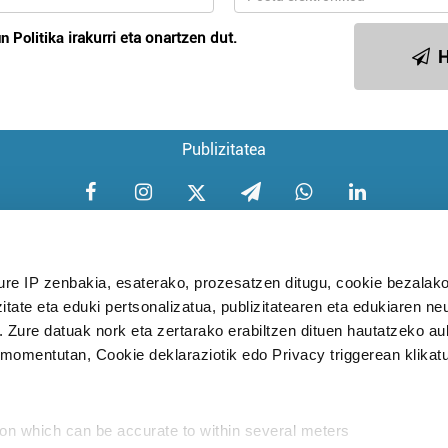
n Politika
irakurri eta onartzen dut.
H
Publizitatea
ure IP zenbakia, esaterako, prozesatzen ditugu, cookie bezalako
itate eta eduki pertsonalizatua, publizitatearen eta edukiaren ne
Aniztasun politika
Pribatutasun poli
. Zure datuak nork eta zertarako erabiltzen dituen hautatzeko a
omentutan, Cookie deklaraziotik edo Privacy triggerean klikat
Babesleak:
ion which can be accurate to within several meters