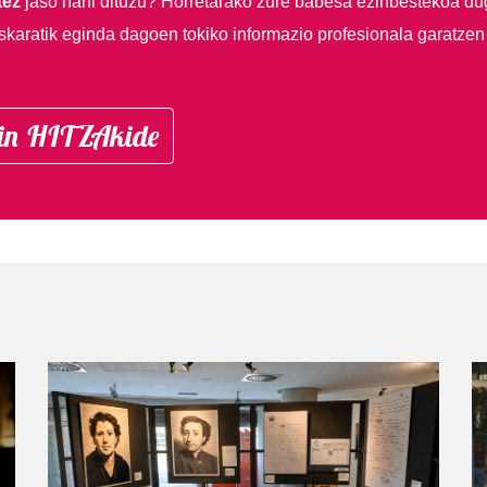
tez
jaso nahi dituzu?
Horretarako zure babesa ezinbestekoa du
skaratik eginda dagoen tokiko informazio profesionala garatzen
in HITZAkide