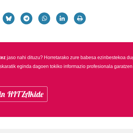
tez
jaso nahi dituzu?
Horretarako zure babesa ezinbestekoa du
skaratik eginda dagoen tokiko informazio profesionala garatzen
in HITZAkide