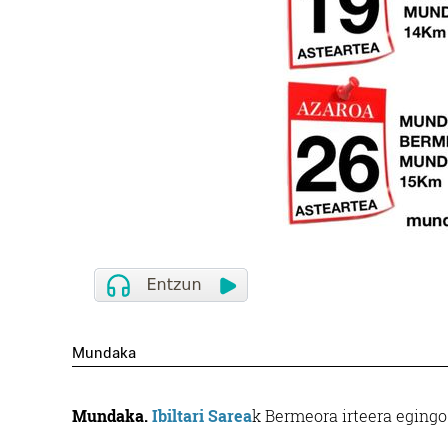
Mundaka
Mundaka.
Ibiltari Sarea
k Bermeora irteera egingo