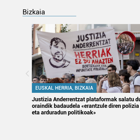
Bizkaia
EUSKAL HERRIA, BIZKAIA
an
Justizia Anderrentzat plataformak salatu d
oraindik badaudela «erantzule diren polizia
eta arduradun politikoak»