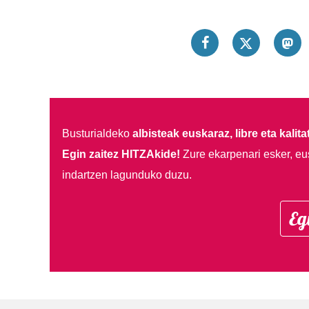
Busturialdeko
albisteak euskaraz, libre eta kalita
Egin zaitez HITZAkide!
Zure ekarpenari esker, eu
indartzen lagunduko duzu.
Eg