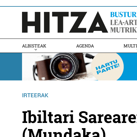
ALBISTEAK
AGENDA
MULT
IRTEERAK
Ibiltari Sareare
(Mundaka)