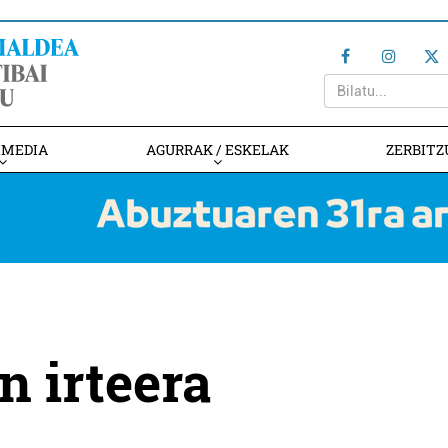
IMEDIA
AGURRAK / ESKELAK
ZERBITZ
n irteera