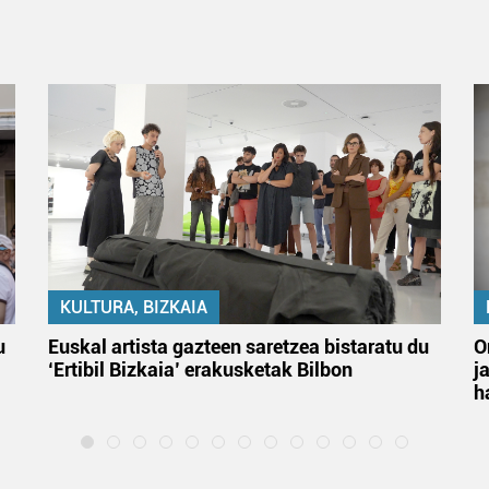
KULTURA, BIZKAIA
u
Euskal artista gazteen saretzea bistaratu du
O
‘Ertibil Bizkaia’ erakusketak Bilbon
j
h