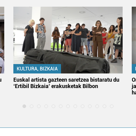
KULTURA, BIZKAIA
u
Euskal artista gazteen saretzea bistaratu du
O
‘Ertibil Bizkaia’ erakusketak Bilbon
j
h