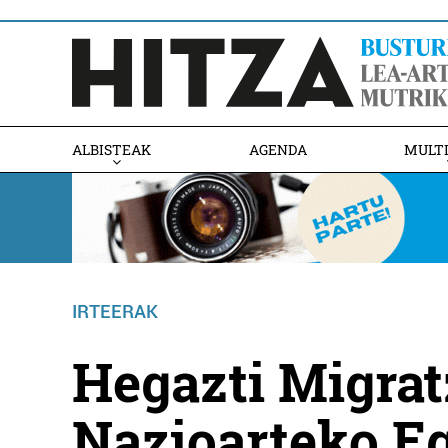
ALBISTEAK
AGENDA
MULT
IRTEERAK
Hegazti Migrat
Nazioarteko E