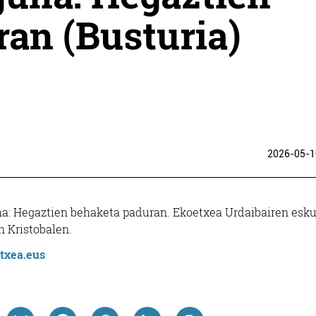
an (Busturia)
2026-05-1
a: Hegaztien behaketa paduran. Ekoetxea Urdaibairen esku
n Kristobalen.
txea.eus