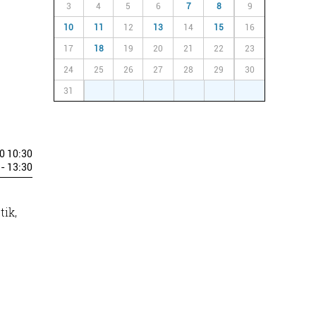
3
4
5
6
7
8
9
10
11
12
13
14
15
16
17
18
19
20
21
22
23
24
25
26
27
28
29
30
31
1
2
3
4
5
6
0 10:30
- 13:30
tik,