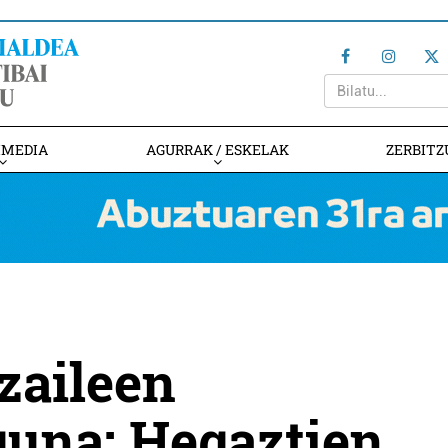
IMEDIA
AGURRAK / ESKELAK
ZERBITZ
zaileen
guna: Hegaztien