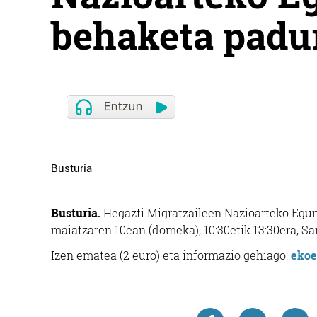
behaketa padur
Busturia
Busturia.
Hegazti Migratzaileen Nazioarteko Egun
maiatzaren 10ean (domeka), 10:30etik 13:30era, Sa
Izen ematea (2 euro) eta informazio gehiago:
ekoe