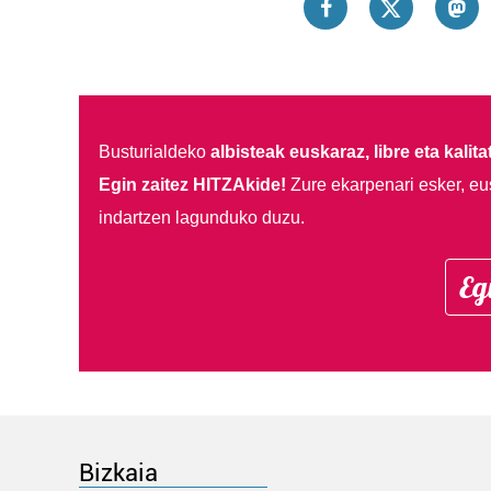
Busturialdeko
albisteak euskaraz, libre eta kalita
Egin zaitez HITZAkide!
Zure ekarpenari esker, eu
indartzen lagunduko duzu.
Eg
Bizkaia