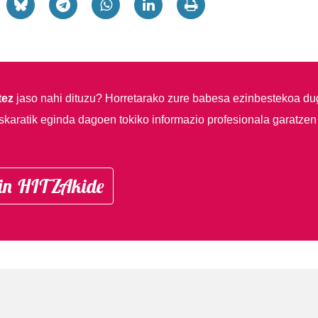
tez
jaso nahi dituzu?
Horretarako zure babesa ezinbestekoa du
skaratik eginda dagoen tokiko informazio profesionala garatzen
in HITZAkide