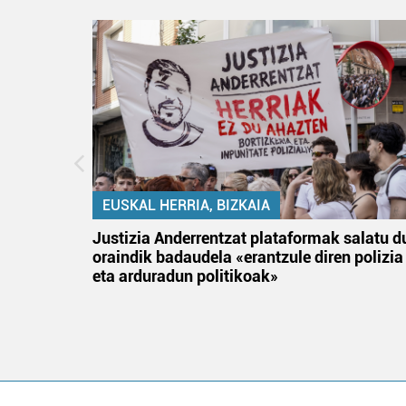
EUSKAL HERRIA, BIZKAIA
an
Justizia Anderrentzat plataformak salatu d
oraindik badaudela «erantzule diren polizia
eta arduradun politikoak»