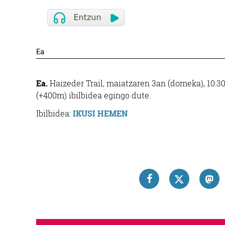
Ea
Ea.
Haizeder Trail, maiatzaren 3an (domeka), 10:3
(+400m) ibilbidea egingo dute.
Ibilbidea:
IKUSI HEMEN