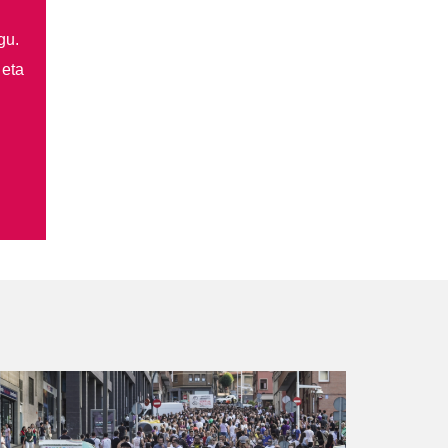
gu.
 eta