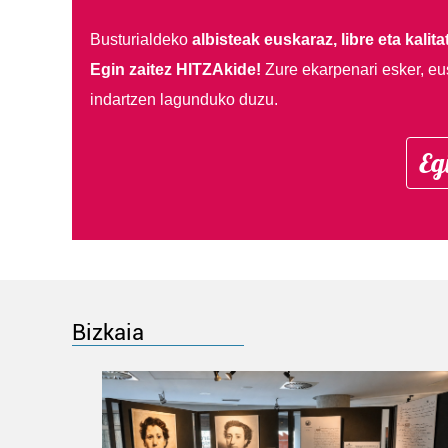
Busturialdeko
albisteak euskaraz, libre eta kalita
Egin zaitez HITZAkide!
Zure ekarpenari esker, eu
indartzen lagunduko duzu.
Eg
Bizkaia