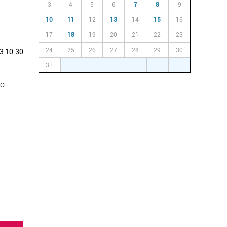
3
4
5
6
7
8
9
10
11
12
13
14
15
16
17
18
19
20
21
22
23
24
25
26
27
28
29
30
3 10:30
31
1
2
3
4
5
6
ko