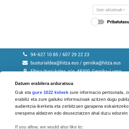
Pribatutasu
94-627 10 85 / 607 29 22 23
busturialdea@hitza.eus / gernika@hitza.eus
Elbira Iturri kalea, z/g. 48300, Gernika-Lumo
Datuen erabilera arduratsua
Guk eta
gure 1022 kideek
sure informacio pertsonala, z
erabiliz eta zure gailuko informazioak azitzen dugu publiz
Argitalpen politika
audientzia-ikerketa eta zerbitzuen garapena eskaintzeko
onespena aldatzen edo deuseztatzen ahal duzu edozein m
If you allow, we would also like to: