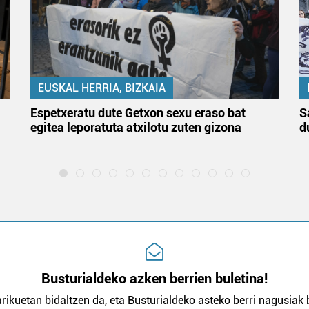
EUSKAL HERRIA, BIZKAIA
Espetxeratu dute Getxon sexu eraso bat
S
egitea leporatuta atxilotu zuten gizona
d
Busturialdeko azken berrien buletina!
rikuetan bidaltzen da, eta Busturialdeko asteko berri nagusiak b