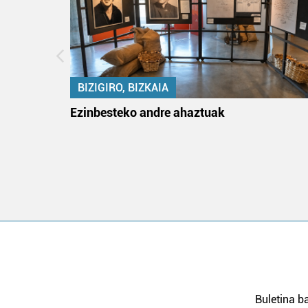
BIZIGIRO, BIZKAIA
na
Ezinbesteko andre ahaztuak
Buletina ba