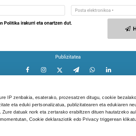
n Politika
irakurri eta onartzen dut.
H
Publizitatea
ure IP zenbakia, esaterako, prozesatzen ditugu, cookie bezalako
itate eta eduki pertsonalizatua, publizitatearen eta edukiaren ne
Aniztasun politika
Pribatutasun poli
. Zure datuak nork eta zertarako erabiltzen dituen hautatzeko a
omentutan, Cookie deklaraziotik edo Privacy triggerean klikat
Babesleak: