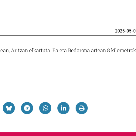
2026-05-0
0ean, Aritzan elkartuta. Ea eta Bedarona artean 8 kilometro