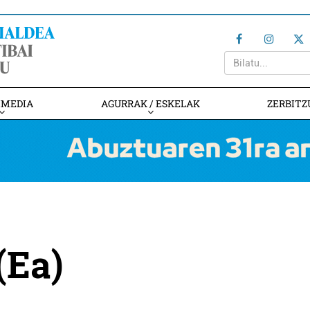
IMEDIA
AGURRAK / ESKELAK
ZERBITZ
(Ea)