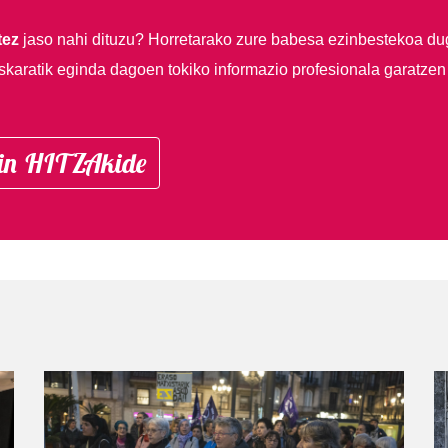
tez
jaso nahi dituzu?
Horretarako zure babesa ezinbestekoa du
skaratik eginda dagoen tokiko informazio profesionala garatzen
in HITZAkide