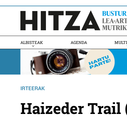
ALBISTEAK
AGENDA
MULT
IRTEERAK
Haizeder Trail 