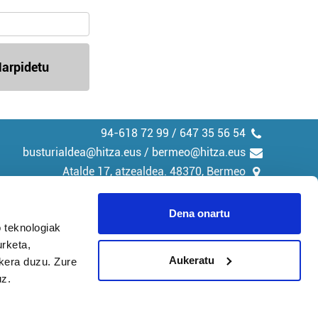
arpidetu
94-618 72 99 / 647 35 56 54
busturialdea@hitza.eus / bermeo@hitza.eus
Atalde 17, atzealdea. 48370, Bermeo
Dena onartu
 teknologiak
urketa,
tika
Cookieak
Aukeratu
ukera duzu. Zure
uz.