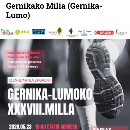
Gernikako Milia (Gernika-
Lumo)