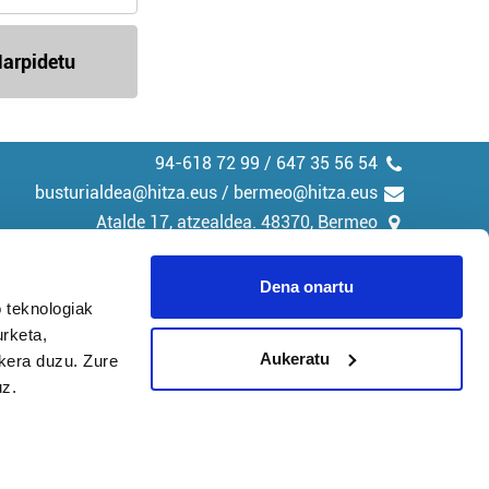
arpidetu
94-618 72 99 / 647 35 56 54
busturialdea@hitza.eus / bermeo@hitza.eus
Atalde 17, atzealdea. 48370, Bermeo
Dena onartu
 teknologiak
urketa,
tika
Cookieak
Aukeratu
ukera duzu. Zure
uz.