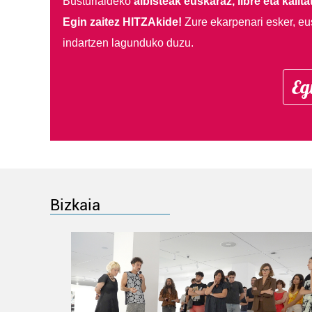
Busturialdeko
albisteak euskaraz, libre eta kalita
Egin zaitez HITZAkide!
Zure ekarpenari esker, eu
indartzen lagunduko duzu.
Eg
Bizkaia