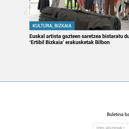
KULTURA, BIZKAIA
na
Euskal artista gazteen saretzea bistaratu d
‘Ertibil Bizkaia’ erakusketak Bilbon
Buletina ba