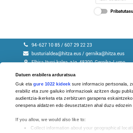
Pribatutasu
94-627 10 85 / 607 29 22 23
busturialdea@hitza.eus / gernika@hitza.eus
Elbira Iturri kalea, z/g. 48300, Gernika-Lumo
Datuen erabilera arduratsua
Guk eta
gure 1022 kideek
sure informacio pertsonala, z
erabiliz eta zure gailuko informazioak azitzen dugu publiz
Argitalpen politika
audientzia-ikerketa eta zerbitzuen garapena eskaintzeko
onespena aldatzen edo deuseztatzen ahal duzu edozein m
If you allow, we would also like to:
Collect information about your geographical locat