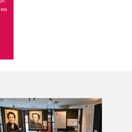
gu.
 eta