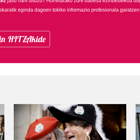
tez
jaso nahi dituzu?
Horretarako zure babesa ezinbestekoa du
skaratik eginda dagoen tokiko informazio profesionala garatzen
in HITZAkide