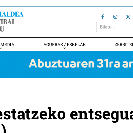
IMEDIA
AGURRAK / ESKELAK
ZERBITZ
estatzeko entsegu
)