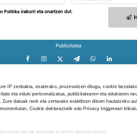
n Politika
irakurri eta onartzen dut.
H
Publizitatea
ure IP zenbakia, esaterako, prozesatzen ditugu, cookie bezalako
itate eta eduki pertsonalizatua, publizitatearen eta edukiaren ne
Aniztasun politika
Pribatutasun poli
. Zure datuak nork eta zertarako erabiltzen dituen hautatzeko a
omentutan, Cookie deklaraziotik edo Privacy triggerean klikat
Babesleak:
ion which can be accurate to within several meters