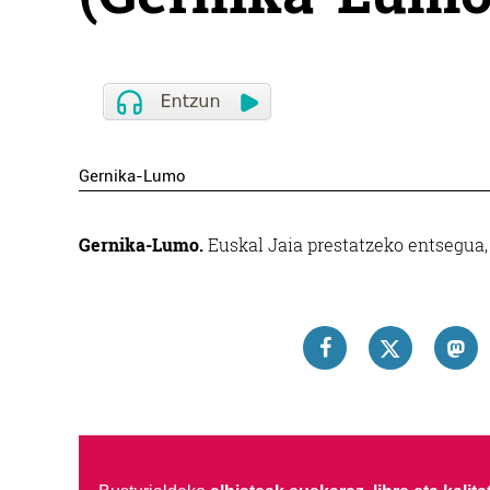
Gernika-Lumo
Gernika-Lumo.
Euskal Jaia prestatzeko entsegua, 