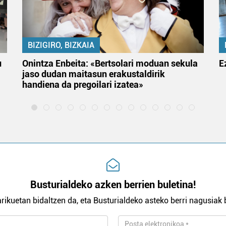
BIZIGIRO, BIZKAIA
u
Onintza Enbeita: «Bertsolari moduan sekula
E
jaso dudan maitasun erakustaldirik
handiena da pregoilari izatea»
Busturialdeko azken berrien buletina!
rikuetan bidaltzen da, eta Busturialdeko asteko berri nagusiak b