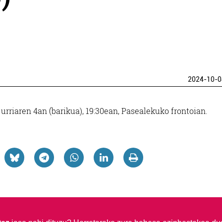
2024-10-0
urriaren 4an (barikua), 19:30ean, Pasealekuko frontoian.