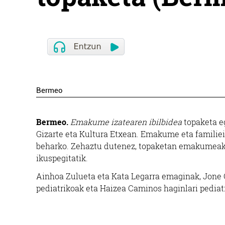
Bermeo
Bermeo.
Emakume izatearen ibilbidea
topaketa eg
Gizarte eta Kultura Etxean. Emakume eta familiei
beharko. Zehaztu dutenez, topaketan emakumeak b
ikuspegitatik.
Ainhoa Zulueta eta Kata Legarra emaginak, Jone C
pediatrikoak eta Haizea Caminos haginlari pediatr