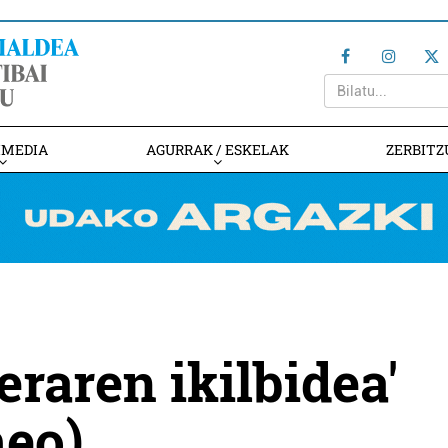
IMEDIA
AGURRAK / ESKELAK
ZERBITZ
raren ikilbidea'
meo)