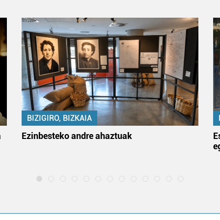
BIZIGIRO, BIZKAIA
a
Ezinbesteko andre ahaztuak
E
e