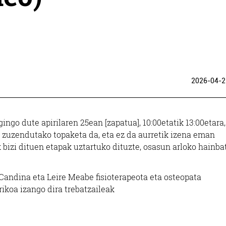
2026-04-2
ingo dute apirilaren 25ean [zapatua], 10:00etatik 13:00etara,
 zuzendutako topaketa da, eta ez da aurretik izena eman
izi dituen etapak uztartuko dituzte, osasun arloko hainba
andina eta Leire Meabe fisioterapeota eta osteopata
ikoa izango dira trebatzaileak