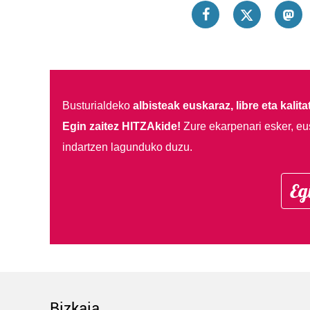
Busturialdeko
albisteak euskaraz, libre eta kalita
Egin zaitez HITZAkide!
Zure ekarpenari esker, eu
indartzen lagunduko duzu.
Eg
Bizkaia