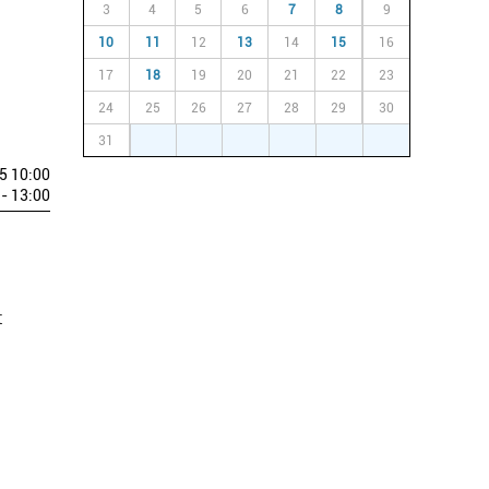
3
4
5
6
7
8
9
10
11
12
13
14
15
16
17
18
19
20
21
22
23
24
25
26
27
28
29
30
31
1
2
3
4
5
6
5 10:00
- 13:00
t