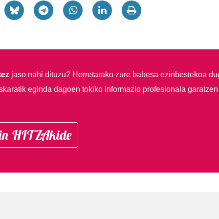
tez
jaso nahi dituzu?
Horretarako zure babesa ezinbestekoa du
skaratik eginda dagoen tokiko informazio profesionala garatzen
in HITZAkide