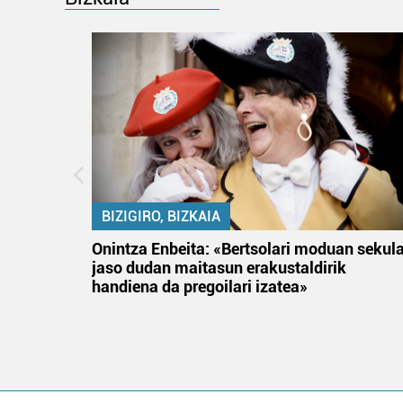
BIZIGIRO, BIZKAIA
na
Onintza Enbeita: «Bertsolari moduan sekul
jaso dudan maitasun erakustaldirik
handiena da pregoilari izatea»