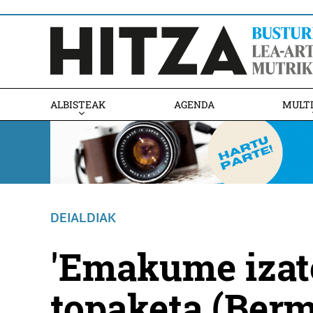
ALBISTEAK
AGENDA
MULT
DEIALDIAK
'Emakume izate
topaketa (Ber