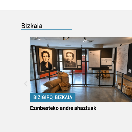
Bizkaia
BIZIGIRO, BIZKAIA
ko itun
Ezinbesteko andre ahaztuak