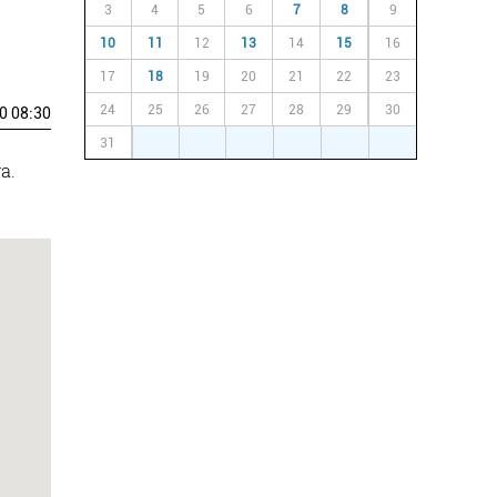
3
4
5
6
7
8
9
10
11
12
13
14
15
16
17
18
19
20
21
22
23
24
25
26
27
28
29
30
0 08:30
31
1
2
3
4
5
6
a.