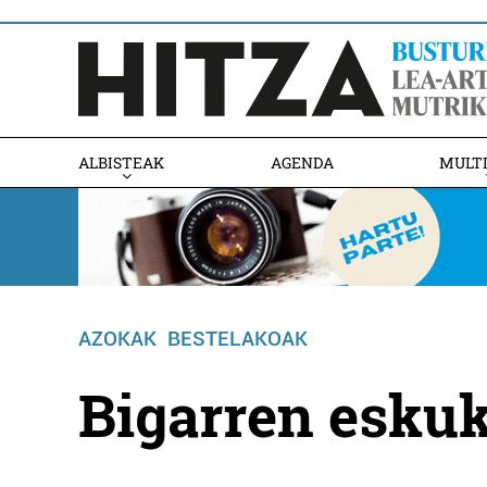
ALBISTEAK
AGENDA
MULT
AZOKAK
BESTELAKOAK
Bigarren esku