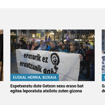
EUSKAL HERRIA, BIZKAIA
Espetxeratu dute Getxon sexu eraso bat
S
egitea leporatuta atxilotu zuten gizona
d