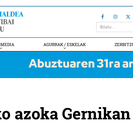
IMEDIA
AGURRAK / ESKELAK
ZERBITZ
ko azoka Gernikan