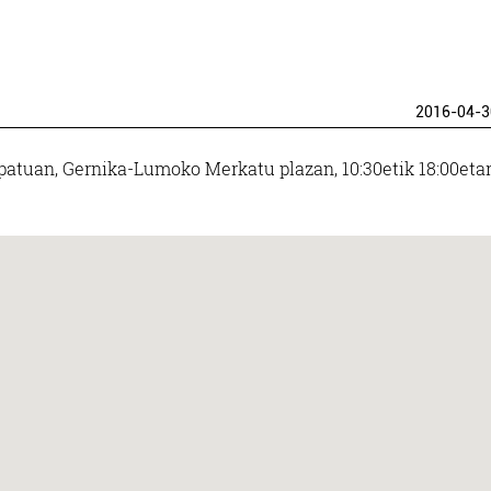
2016-04-3
patuan, Gernika-Lumoko Merkatu plazan, 10:30etik 18:00etar