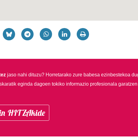
tez
jaso nahi dituzu?
Horretarako zure babesa ezinbestekoa du
skaratik eginda dagoen tokiko informazio profesionala garatzen
in HITZAkide