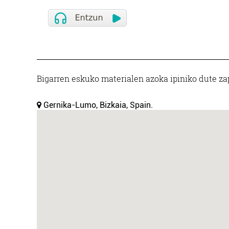
Bigarren eskuko materialen azoka ipiniko dute za
Gernika-Lumo, Bizkaia, Spain.