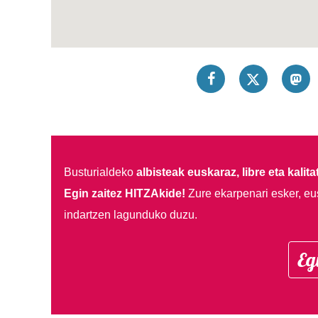
Busturialdeko
albisteak euskaraz, libre eta kalita
Egin zaitez HITZAkide!
Zure ekarpenari esker, eu
indartzen lagunduko duzu.
Eg