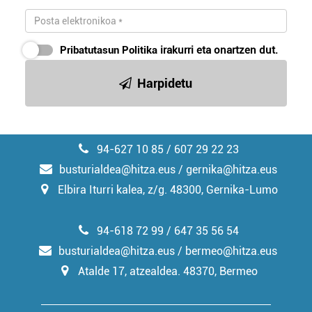
Lortu zure datu pertsonalak prozesatzeko moduari
buruzko informazio gehiago eta ezarri zure lehentasunak
datuen atalean. Edozein unetan alda edo ken dezakezu
Pribatutasun Politika
irakurri eta onartzen dut.
zure baimena Cookieen adierazpenean.
Harpidetu
Webgune honek cookie propioak eta hirugarrenen cookie-
fitxategiak erabiltzen ditu. Zure esperientzia eta
zerbitzuak hobetzeko asmoz, cookie teknologiaz
baliatzen gara. Ohar hau onartuz gero, teknologia hori
94-627 10 85 / 607 29 22 23
erabiltzeko baimen esplizitua ematen diguzu.
Gehiago
busturialdea@hitza.eus / gernika@hitza.eus
irakurri
Elbira Iturri kalea, z/g. 48300, Gernika-Lumo
94-618 72 99 / 647 35 56 54
busturialdea@hitza.eus / bermeo@hitza.eus
Atalde 17, atzealdea. 48370, Bermeo