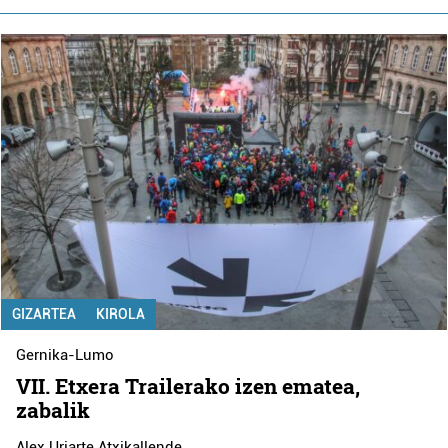
GIZARTEA
KIROLA
Gernika-Lumo
VII. Etxera Trailerako izen ematea,
zabalik
Alex Uriarte Atxikallende