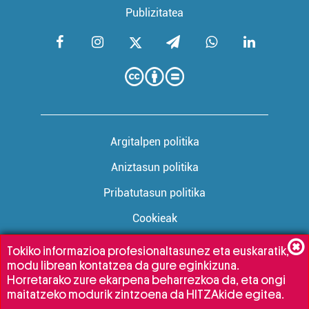
Publizitatea
Argitalpen politika
Aniztasun politika
Pribatutasun politika
Cookieak
Tokiko informazioa profesionaltasunez eta euskaratik,
modu librean kontatzea da gure eginkizuna.
Babesleak:
Horretarako zure ekarpena beharrezkoa da, eta ongi
maitatzeko modurik zintzoena da HITZAkide egitea.