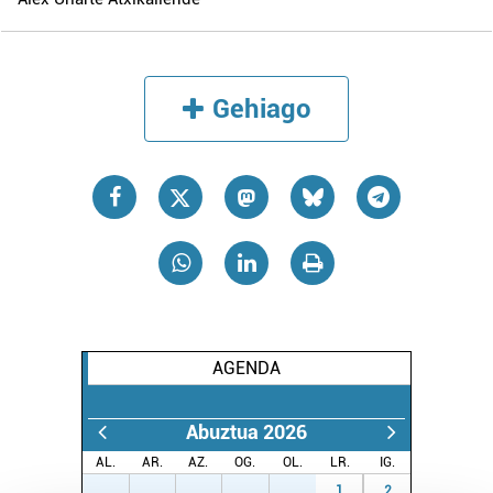
Gehiago
AGENDA
Abuztua 2026
AL.
AR.
AZ.
OG.
OL.
LR.
IG.
27
28
29
30
31
1
2