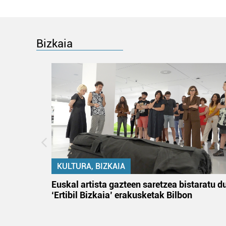
Bizkaia
KULTURA, BIZKAIA
na
Euskal artista gazteen saretzea bistaratu d
‘Ertibil Bizkaia’ erakusketak Bilbon