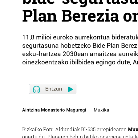
Plan Berezia o
11,8 milioi euroko aurrekontua biderat
segurtasuna hobetzeko Bide Plan Berezi
esku-hartzea 2030ean amaitzea aurreiku
oinezkoentzako ibilbidea egingo dute, A
Aintzina Monasterio Maguregi
Muxika
Bizkaiko Foru Aldundiak BI-635 errepidearen
Mux
onartu du. Planaren behin betiko onarpena uztailar