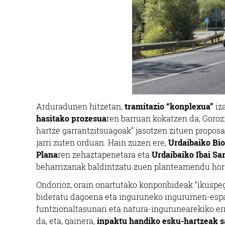
Arduradunen hitzetan,
tramitazio “konplexua”
iz
hasitako prozesua
ren barruan kokatzen da; Goro
hartze garrantzitsuagoak” jasotzen zituen propo
jarri zuten orduan. Hain zuzen ere,
Urdaibaiko Bio
Plana
ren zehaztapenetara eta
Urdaibaiko Ibai Sa
beharrizanak baldintzatu zuen planteamendu hori
Ondorioz, orain onartutako konponbideak “ikuspeg
bideratu dagoena eta inguruneko ingurumen-esparr
funtzionaltasunari eta natura-ingurunearekiko er
da, eta, gainera,
inpaktu handiko esku-hartzeak s