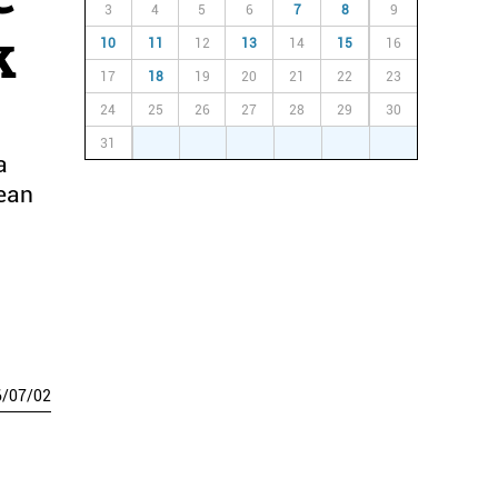
3
4
5
6
7
8
9
k
10
11
12
13
14
15
16
17
18
19
20
21
22
23
24
25
26
27
28
29
30
31
1
2
3
4
5
6
a
dean
6
/
07
/
02
i