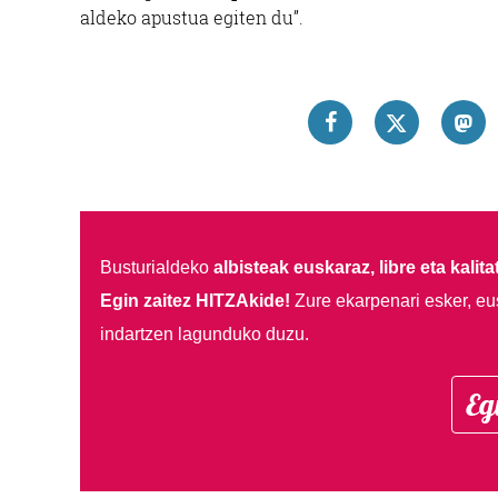
aldeko apustua egiten du”.
Busturialdeko
albisteak euskaraz, libre eta kalita
Egin zaitez HITZAkide!
Zure ekarpenari esker, eu
indartzen lagunduko duzu.
Eg