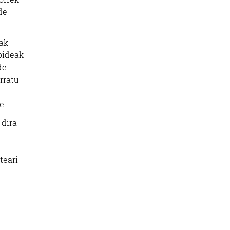
de
ak
rbideak
de
rratu
e.
 dira
teari