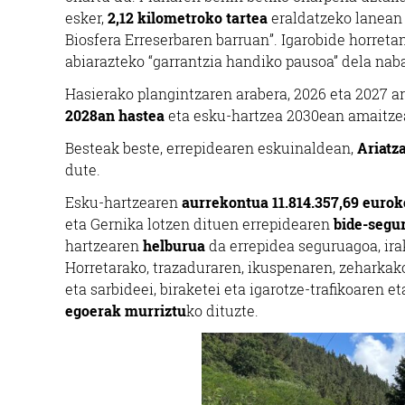
esker,
2,12 kilometroko tartea
eraldatzeko lanean 
Biosfera Erreserbaren barruan”. Igarobide horreta
abiarazteko “garrantzia handiko pausoa” dela na
Hasierako plangintzaren arabera, 2026 eta 2027 ar
2028an hastea
eta esku-hartzea 2030ean amaitzea
Besteak beste, errepidearen eskuinaldean,
Ariatz
dute.
Esku-hartzearen
aurrekontua 11.814.357,69 euro
eta Gernika lotzen dituen errepidearen
bide-segu
hartzearen
helburua
da errepidea seguruagoa, irak
Horretarako, trazaduraren, ikuspenaren, zeharka
eta sarbideei, biraketei eta igarotze-trafikoaren 
egoerak murriztu
ko dituzte.