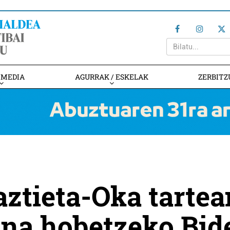
IMEDIA
AGURRAK / ESKELAK
ZERBITZ
ztieta-Oka tartea
una hobetzeko Bid