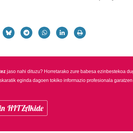
tez
jaso nahi dituzu?
Horretarako zure babesa ezinbestekoa du
skaratik eginda dagoen tokiko informazio profesionala garatzen
in HITZAkide