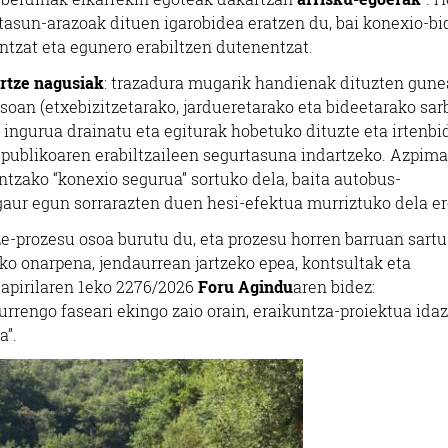
rtasun-arazoak dituen igarobidea eratzen du, bai konexio-bi
entzat eta egunero erabiltzen dutenentzat.
rtze nagusiak
: trazadura mugarik handienak dituzten gune
soan (etxebizitzetarako, jardueretarako eta bideetarako sa
n ingurua drainatu eta egiturak hobetuko dituzte eta irtenbi
o publikoaren erabiltzaileen segurtasuna indartzeko. Azpima
ntzako “konexio segurua” sortuko dela, baita autobus-
gaur egun sorrarazten duen hesi-efektua murriztuko dela er
ze-prozesu osoa burutu du, eta prozesu horren barruan sartu
ko onarpena, jendaurrean jartzeko epea, kontsultak eta
apirilaren 1eko 2276/2026
Foru Agindu
aren bidez:
rengo faseari ekingo zaio orain, eraikuntza-proiektua idaz
a”.