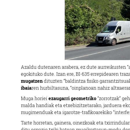
Azaldu dutenaren arabera, ez dute aurreikusten “
egokituko dute. Izan ere, BI-635 errepidearen tra
mugatzen
dituzten “baldintza fisiko garrantzitsua
ibaia
ren hurbiltasuna, “oinplanoan nahiz altxaer
Muga horiei
ezaugarri geometriko
“zorrotzak” geh
malda handiak eta etxebizitzetarako, jarduera e
mugimenduak eta igarotze-trafikoarekiko “interfer
Tarte horretan, gainera, oinezkoak eta txirrindula
ditu espazio txiki batean mugikortasun-modu de