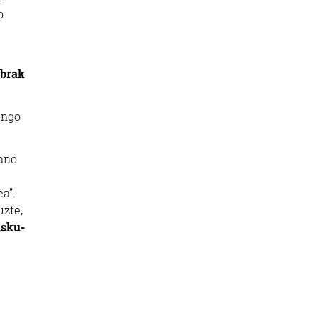
o
brak
ingo
ano
a”.
uzte,
isku-