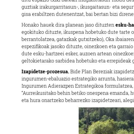
guztiak irakurgarritasun-, ikusgaitasun- eta segu
gisa erabiltzen dutenentzat, bai bertan bizi diren
Honako hauek dira planean jaso dituzten
esku-ha
egokituko dituzte, ikuspena hobetuko dute tarte o
berrantolatzea, gatazkak gutxitzeko), Oka ibaiare
espezifikoak jasoko dituzte, oinezkoen eta garrai
dute esku-hartzeei esker, auzoen artean oinezkoe
geltokietarako sarbidea hobetuko eta errepideak 
Izapidetze-prozesua.
Bide Plan Bereziak izapidet
ingurumen-ebaluazio estrategiko arrunta, hasiera
Ingurumen Adierazpen Estrategikoa formulatzea, 
“Aurreikusitako behin betiko onespena emanda, hur
eta hura onartzeko beharrezko izapidetzeari, alegi