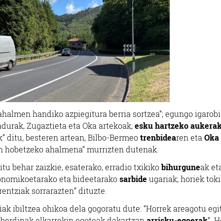
ahalmen handiko azpiegitura berria sortzea”; egungo igarob
zadurak, Zugaztieta eta Oka artekoak,
esku hartzeko aukera
k” ditu, besteren artean, Bilbo-Bermeo
trenbidea
ren eta
Oka
an hobetzeko ahalmena” murrizten dutenak.
itu behar zaizkie, esaterako, erradio txikiko
bihurgune
ak et
konomikoetarako eta bideetarako
sarbide
ugariak; horiek tok
entziak sorrarazten” dituzte.
riak ibiltzea ohikoa dela gogoratu dute: “Horrek areagotu egi
sberdinak elkarrekin egoteak dakartzan
arrisku-egoerak
“. 