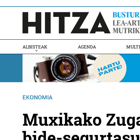
ALBISTEAK
AGENDA
MULT
EKONOMIA
Muxikako Zuga
bide-segurtas