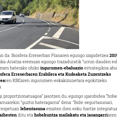
an da. Biosfera Erreserban Planaren egungo izapidetzea
201
zika-Ariatza eremuan egungo trazaduratik “urrun dauden es
samen baterako ohiko
ingurumen-ebaluazio
estrategikoa abi
sfera Erreserbaren Erabilera eta Kudeaketa Zuzentzeko
rea
ren KBEaren ingurumen-eskakizunetara egokitzeko
.
i proportzionatuagoa” jasotzen du, egungo igarobidea “hobe
uarekin “guztiz bateragarria” dena: “Bide-segurtasunari,
respetuari
lehentasuna
ematen dien esku-hartze integratu
aihesten
ditu eta
hobekuntza mailakatu eta jasangarri
aren