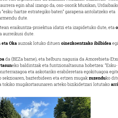
aurrera egin ahal izango da, oso-osorik Muxikan, Urdaibaik
n “esku-hartze estrategiko baten” garapena antolatzeko eta
barmendu dute.
tean eraikuntza-proiektua idatzi eta izapidetuko dute, eta
o
 aurreikusi dute.
a eta Oka
auzoak lotuko dituen
oinezkoentzako ibilbidea
eg
koa
da (BEZa barne), eta helburu nagusia da Amorebieta-Etx
rtasun
eko baldintzak eta funtzionaltasuna hobetzea: “Esku-
urterrazagoa eta askotariko erabileretara egokituagoa egite
ko sekzioaren, bazterbideen eta ertzen mugak
zuzendu
ko dit
eta tokiko mugikortasunaren arteko bizikidetzari lotutako
arr