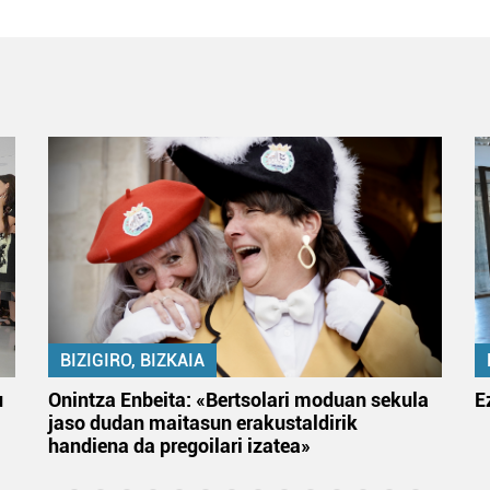
BIZIGIRO, BIZKAIA
u
Onintza Enbeita: «Bertsolari moduan sekula
E
jaso dudan maitasun erakustaldirik
handiena da pregoilari izatea»