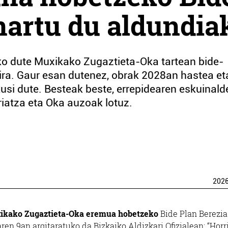
nartu du aldundia
uko dute Muxikako Zugaztieta-Oka tartean bide-
ra. Gaur esan dutenez, obrak 2028an hastea et
si dute. Besteak beste, errepidearen eskuinal
riatza eta Oka auzoak lotuz.
202
ikako Zugaztieta-Oka eremua hobetzeko
Bide Plan Berezia
en 9an argitaratuko da Bizkaiko Aldizkari Ofizialean: “Horr