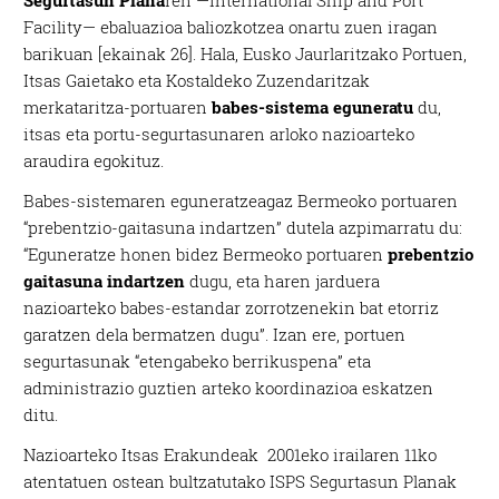
Segurtasun Plana
ren —International Ship and Port
Facility— ebaluazioa baliozkotzea onartu zuen iragan
barikuan [ekainak 26]. Hala, Eusko Jaurlaritzako Portuen,
Itsas Gaietako eta Kostaldeko Zuzendaritzak
merkataritza-portuaren
babes-sistema eguneratu
du,
itsas eta portu-segurtasunaren arloko nazioarteko
araudira egokituz.
Babes-sistemaren eguneratzeagaz Bermeoko portuaren
“prebentzio-gaitasuna indartzen” dutela azpimarratu du:
“Eguneratze honen bidez Bermeoko portuaren
prebentzio
gaitasuna indartzen
dugu, eta haren jarduera
nazioarteko babes-estandar zorrotzenekin bat etorriz
garatzen dela bermatzen dugu”. Izan ere, portuen
segurtasunak “etengabeko berrikuspena” eta
administrazio guztien arteko koordinazioa eskatzen
ditu.
Nazioarteko Itsas Erakundeak 2001eko irailaren 11ko
atentatuen ostean bultzatutako ISPS Segurtasun Planak