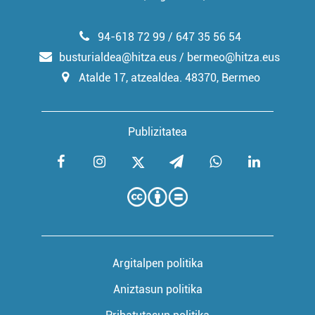
94-618 72 99 / 647 35 56 54
busturialdea@hitza.eus / bermeo@hitza.eus
Atalde 17, atzealdea. 48370, Bermeo
Publizitatea
Argitalpen politika
Aniztasun politika