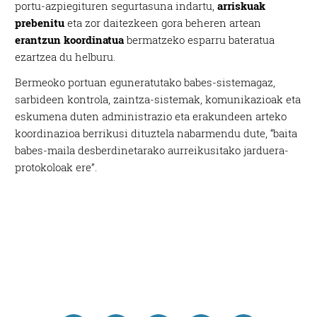
portu-azpiegituren segurtasuna indartu,
arriskuak
prebenitu
eta zor daitezkeen gora beheren artean
erantzun koordinatua
bermatzeko esparru bateratua
ezartzea du helburu.
Bermeoko portuan eguneratutako babes-sistemagaz,
sarbideen kontrola, zaintza-sistemak, komunikazioak eta
eskumena duten administrazio eta erakundeen arteko
koordinazioa berrikusi dituztela nabarmendu dute, “baita
babes-maila desberdinetarako aurreikusitako jarduera-
protokoloak ere”.