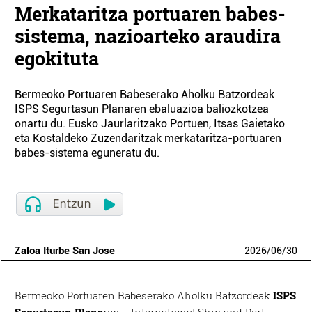
Merkataritza portuaren babes-
sistema, nazioarteko araudira
egokituta
Bermeoko Portuaren Babeserako Aholku Batzordeak
ISPS Segurtasun Planaren ebaluazioa baliozkotzea
onartu du. Eusko Jaurlaritzako Portuen, Itsas Gaietako
eta Kostaldeko Zuzendaritzak merkataritza-portuaren
babes-sistema eguneratu du.
Zaloa Iturbe San Jose
2026
/
06
/
30
Bermeoko Portuaren Babeserako Aholku Batzordeak
ISPS