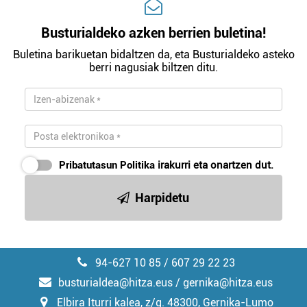
Busturialdeko azken berrien buletina!
Buletina barikuetan bidaltzen da, eta Busturialdeko asteko
berri nagusiak biltzen ditu.
Pribatutasun Politika
irakurri eta onartzen dut.
Harpidetu
94-627 10 85 / 607 29 22 23
busturialdea@hitza.eus / gernika@hitza.eus
Elbira Iturri kalea, z/g. 48300, Gernika-Lumo