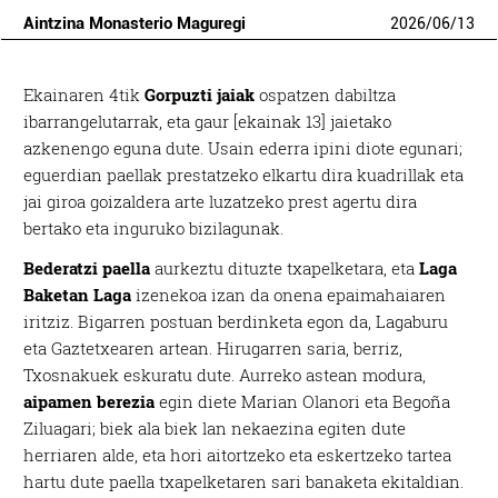
Aintzina Monasterio Maguregi
2026
/
06
/
13
Ekainaren 4tik
Gorpuzti jaiak
ospatzen dabiltza
ibarrangelutarrak, eta gaur [ekainak 13] jaietako
azkenengo eguna dute. Usain ederra ipini diote egunari;
eguerdian paellak prestatzeko elkartu dira kuadrillak eta
jai giroa goizaldera arte luzatzeko prest agertu dira
bertako eta inguruko bizilagunak.
Bederatzi paella
aurkeztu dituzte txapelketara, eta
Laga
Baketan Laga
izenekoa izan da onena epaimahaiaren
iritziz. Bigarren postuan berdinketa egon da, Lagaburu
eta Gaztetxearen artean. Hirugarren saria, berriz,
Txosnakuek eskuratu dute. Aurreko astean modura,
aipamen berezia
egin diete Marian Olanori eta Begoña
Ziluagari; biek ala biek lan nekaezina egiten dute
herriaren alde, eta hori aitortzeko eta eskertzeko tartea
hartu dute paella txapelketaren sari banaketa ekitaldian.