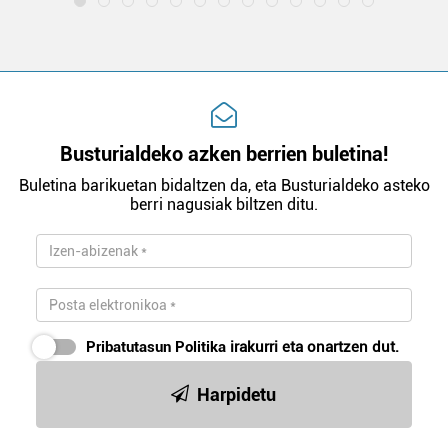
Busturialdeko azken berrien buletina!
Buletina barikuetan bidaltzen da, eta Busturialdeko asteko
berri nagusiak biltzen ditu.
Pribatutasun Politika
irakurri eta onartzen dut.
Harpidetu