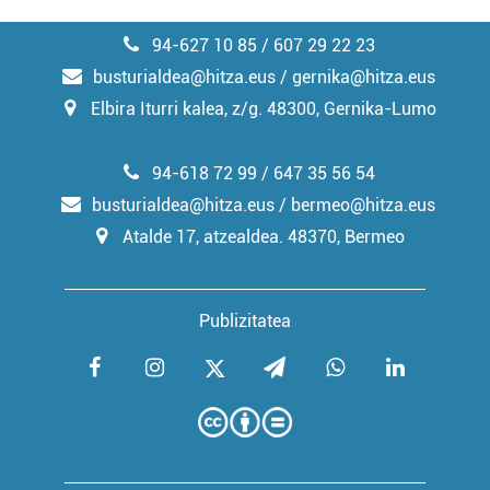
94-627 10 85 / 607 29 22 23
busturialdea@hitza.eus / gernika@hitza.eus
Elbira Iturri kalea, z/g. 48300, Gernika-Lumo
94-618 72 99 / 647 35 56 54
busturialdea@hitza.eus / bermeo@hitza.eus
Atalde 17, atzealdea. 48370, Bermeo
Publizitatea