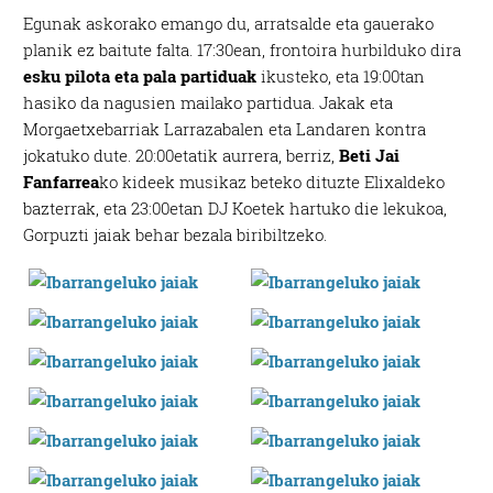
Egunak askorako emango du, arratsalde eta gauerako
planik ez baitute falta. 17:30ean, frontoira hurbilduko dira
esku pilota eta pala partiduak
ikusteko, eta 19:00tan
hasiko da nagusien mailako partidua. Jakak eta
Morgaetxebarriak Larrazabalen eta Landaren kontra
jokatuko dute. 20:00etatik aurrera, berriz,
Beti Jai
Fanfarrea
ko kideek musikaz beteko dituzte Elixaldeko
bazterrak, eta 23:00etan DJ Koetek hartuko die lekukoa,
Gorpuzti jaiak behar bezala biribiltzeko.