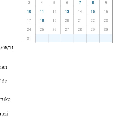
3
4
5
6
7
8
9
10
11
12
13
14
15
16
17
18
19
20
21
22
23
24
25
26
27
28
29
30
31
1
2
3
4
5
6
6
/
06
/
11
imen
alde
atuko
razi