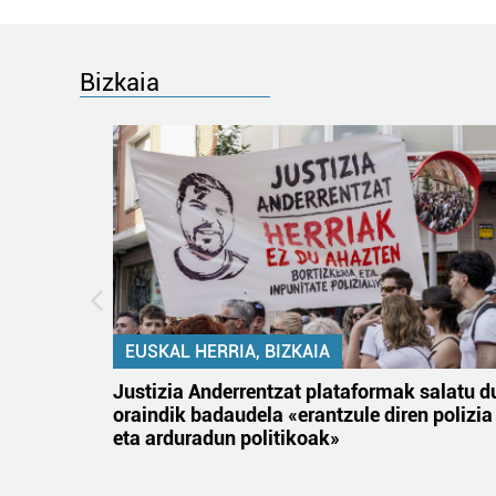
Bizkaia
EUSKAL HERRIA, BIZKAIA
an
Justizia Anderrentzat plataformak salatu d
oraindik badaudela «erantzule diren polizia
eta arduradun politikoak»