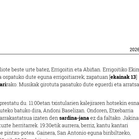
202
diote beste urte batez, Errigoitin eta Abiñan. Errigoitiko Ek
 ospatuko dute eguna errigoitiarrek; zapatuan [
ekainak 13
]
ari
rako. Musikak girotuta pasatuko dute eguerdi eta arrats
restatu du. 11:00etan txistularien kalejiraren hotsekin esn
zuteko batuko dira, Andoni Baselizan. Ondoren, Etxebarria
o arrakastatsua izaten den
sardina-jana
ez da faltako. Jakina
uzte herritarrek. 19:30etik aurrera, berriz, kantu kantari
e pintxo-potea. Gainera, San Antonio eguna biribiltzeko,