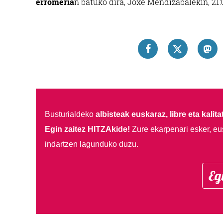
erromeria
n batuko dira, Joxe Mendizabalekin, 21:
Busturialdeko
albisteak euskaraz, libre eta kalita
Egin zaitez HITZAkide!
Zure ekarpenari esker, eu
indartzen lagunduko duzu.
Eg