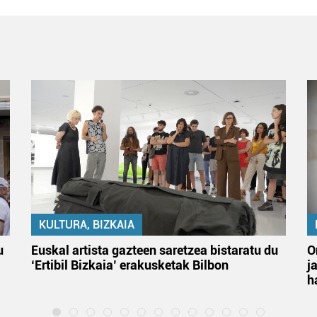
KULTURA, BIZKAIA
u
Euskal artista gazteen saretzea bistaratu du
O
‘Ertibil Bizkaia’ erakusketak Bilbon
j
h