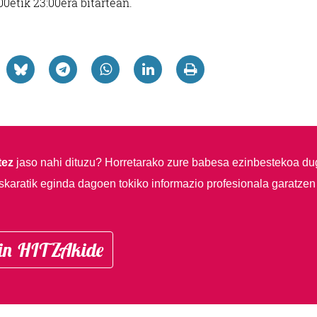
00etik 23:00era bitartean.
tez
jaso nahi dituzu?
Horretarako zure babesa ezinbestekoa du
skaratik eginda dagoen tokiko informazio profesionala garatzen
in HITZAkide