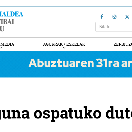
IMEDIA
AGURRAK / ESKELAK
ZERBITZ
guna ospatuko dut