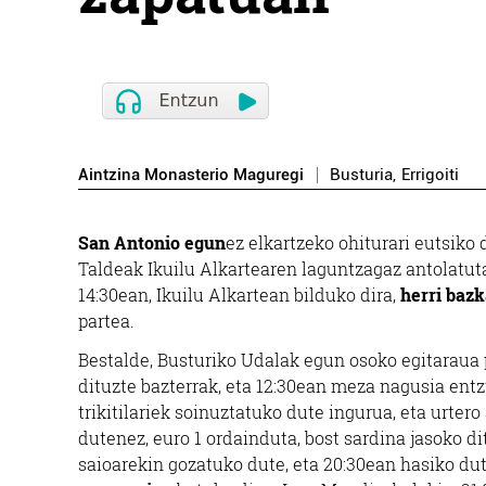
Aintzina Monasterio Maguregi
Busturia
,
Errigoiti
San Antonio egun
ez elkartzeko ohiturari eutsiko 
Taldeak Ikuilu Alkartearen laguntzagaz antolatuta
14:30ean, Ikuilu Alkartean bilduko dira,
herri bazk
partea.
Bestalde, Busturiko Udalak egun osoko egitaraua p
dituzte bazterrak, eta 12:30ean meza nagusia ent
trikitilariek soinuztatuko dute ingurua, eta urter
dutenez, euro 1 ordainduta, bost sardina jasoko dit
saioarekin gozatuko dute, eta 20:30ean hasiko dut