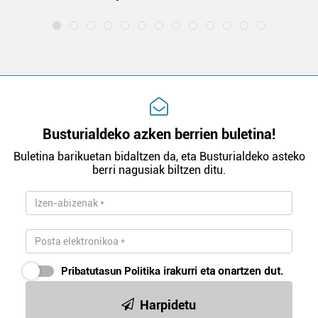
Busturialdeko azken berrien buletina!
Buletina barikuetan bidaltzen da, eta Busturialdeko asteko
berri nagusiak biltzen ditu.
Pribatutasun Politika
irakurri eta onartzen dut.
Harpidetu