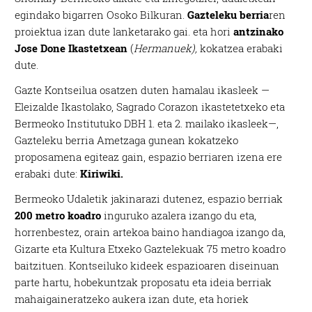
egindako bigarren Osoko Bilkuran.
Gazteleku berria
ren
proiektua izan dute lanketarako gai. eta hori
antzinako
Jose Done Ikastetxean
(
Hermanuek),
kokatzea erabaki
dute.
Gazte Kontseilua osatzen duten hamalau ikasleek —
Eleizalde Ikastolako, Sagrado Corazon ikastetetxeko eta
Bermeoko Institutuko DBH 1. eta 2. mailako ikasleek—,
Gazteleku berria Ametzaga gunean kokatzeko
proposamena egiteaz gain, espazio berriaren izena ere
erabaki dute:
Kiriwiki.
Bermeoko Udaletik jakinarazi dutenez, espazio berriak
200 metro koadro
inguruko azalera izango du eta,
horrenbestez, orain artekoa baino handiagoa izango da,
Gizarte eta Kultura Etxeko Gaztelekuak 75 metro koadro
baitzituen. Kontseiluko kideek espazioaren diseinuan
parte hartu, hobekuntzak proposatu eta ideia berriak
mahaigaineratzeko aukera izan dute, eta horiek