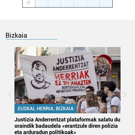
31
1
2
3
4
5
6
Bizkaia
EUSKAL HERRIA, BIZKAIA
Justizia Anderrentzat plataformak salatu du
Eu
oraindik badaudela «erantzule diren polizia
‘E
eta arduradun politikoak»