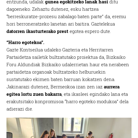
entzunda, udalak
gunea egokitzeko lanak hasi
ditu
dagoeneko. Zehaztu dutenez, esku hartzea
“berreskuratze-prozesu zabalago baten parte” da, eremu
hori berroneratzeko lanetan ari baitira. Gaztelekua
datorren ikasturterako prest
egotea espero dute.
“Harro egotekoa”.
Gazte Kontseilua udaleko Gazteria eta Herritarren
Partaidetza sailetik bultzatutako proiektua da, Bizkaiko
Foru Aldundiak Bizkaiko udalerrietan haur eta nerabeen
partaidetza organoak bultzatzeko helburuekin
sustatutako ekimen baten barruan kokatzen dena.
Jakinarazi dutenez, Bermeokoa izan zen iaz
aurrera
egitea lortu zuen bakarra
, eta ikasleei egindako lana eta
erakutsitako konpromisoa “harro egoteko modukoa” dela
adierazi die.