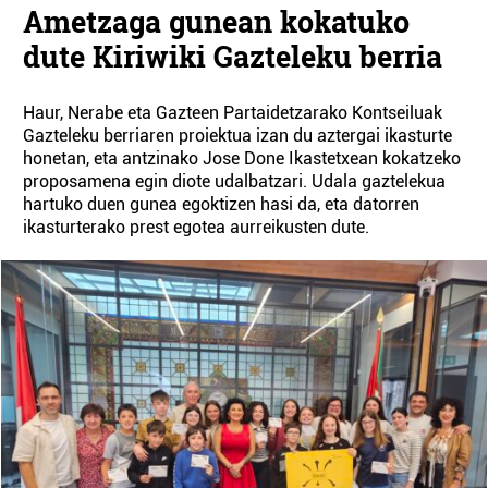
Ametzaga gunean kokatuko
dute Kiriwiki Gazteleku berria
Haur, Nerabe eta Gazteen Partaidetzarako Kontseiluak
Gazteleku berriaren proiektua izan du aztergai ikasturte
honetan, eta antzinako Jose Done Ikastetxean kokatzeko
proposamena egin diote udalbatzari. Udala gaztelekua
hartuko duen gunea egoktizen hasi da, eta datorren
ikasturterako prest egotea aurreikusten dute.