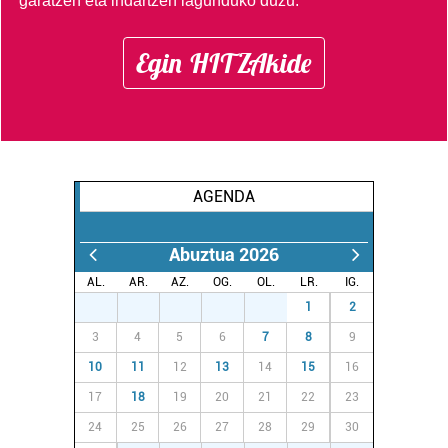
garatzen eta indartzen lagunduko duzu.
datuen atalean. Edozein unetan alda edo ken dezakezu
zure baimena Cookieen adierazpenean.
Egin HITZAkide
Webgune honek cookie propioak eta hirugarrenen cookie-
fitxategiak erabiltzen ditu. Zure esperientzia eta
zerbitzuak hobetzeko asmoz, cookie teknologiaz
baliatzen gara. Ohar hau onartuz gero, teknologia hori
erabiltzeko baimen esplizitua ematen diguzu.
Gehiago
AGENDA
irakurri
Abuztua 2026
AL.
AR.
AZ.
OG.
OL.
LR.
IG.
27
28
29
30
31
1
2
3
4
5
6
7
8
9
10
11
12
13
14
15
16
17
18
19
20
21
22
23
24
25
26
27
28
29
30