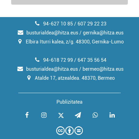
94-627 10 85 / 607 29 22 23
busturialdea@hitza.eus / gernika@hitza.eus
Elbira Iturri kalea, z/g. 48300, Gernika-Lumo
94-618 72 99 / 647 35 56 54
busturialdea@hitza.eus / bermeo@hitza.eus
Atalde 17, atzealdea. 48370, Bermeo
Publizitatea