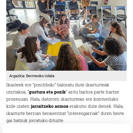
Argazkia: Bermeoko Udala
Ikasleek ere “positiboki” baloratu dute ikasturteak
utzitakoa, “
gustura eta pozik
” aritu baitira parte hartze
prozesuan. Hala, datorren ikasturtean ere kontseiluko
kide izaten
jarraitzeko asmoa
erakutsi dute denek. Hala,
ikasturte berrian beraientzat “interesgarriak” diren beste
gai batzuk jorratuko dituzte.
Osoko bilkuran ikasleekin izan zen Nemeh, eta ikasleek