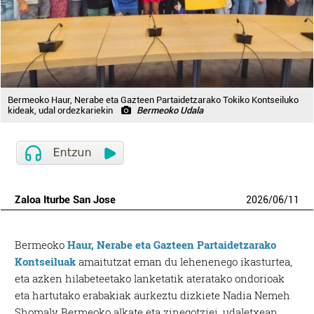
Bermeoko Haur, Nerabe eta Gazteen Partaidetzarako Tokiko Kontseiluko
kideak, udal ordezkariekin
Bermeoko Udala
Zaloa Iturbe San Jose
2026
/
06
/
11
Bermeoko
Haur,
Nerabe eta Gazteen Partaidetzarako
Kontseiluak
amaitutzat eman du lehenenego ikasturtea,
eta azken hilabeteetako lanketatik ateratako ondorioak
eta hartutako erabakiak aurkeztu dizkiete Nadia Nemeh
Shomaly Bermeoko alkate eta zinegotziei, udaletxean