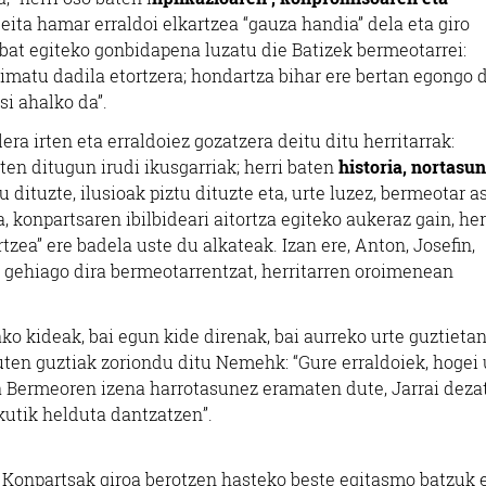
ogeita hamar erraldoi elkartzea “gauza handia” dela eta giro
z bat egiteko gonbidapena luzatu die Batizek bermeotarrei:
nimatu dadila etortzera; hondartza bihar ere bertan egongo d
si ahalko da”.
 irten eta erraldoiez gozatzera deitu ditu herritarrak:
ten ditugun irudi ikusgarriak; herri baten
historia, nortasun
 dituzte, ilusioak piztu dituzte eta, urte luzez, bermeotar 
 konpartsaren ibilbideari aitortza egiteko aukeraz gain, her
zea” ere badela uste du alkateak. Izan ere, Anton, Josefin,
 gehiago dira bermeotarrentzat, herritarren oroimenean
o kideak, bai egun kide direnak, bai aurreko urte guztieta
duten guztiak zoriondu ditu Nemehk: “Gure erraldoiek, hogei 
eta Bermeoren izena harrotasunez eramaten dute, Jarrai dezat
skutik helduta dantzatzen”.
n Konpartsak giroa berotzen hasteko beste egitasmo batzuk 