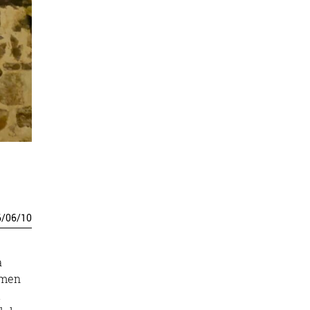
6
/
06
/
10
a
imen
i