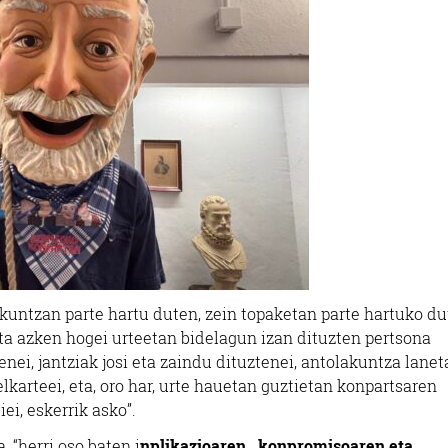
kuntzan parte hartu duten, zein topaketan parte hartuko d
ita azken hogei urteetan bidelagun izan dituzten pertsona
nei, jantziak josi eta zaindu dituztenei, antolakuntza lane
lkarteei, eta, oro har, urte hauetan guztietan konpartsaren
ei, eskerrik asko”.
, “herri oso baten i
nplikazioaren , konpromisoaren eta