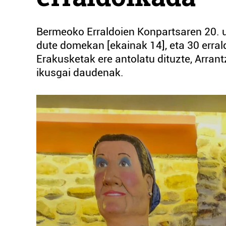
Bermeoko Erraldoien Konpartsaren 20. u
dute domekan [ekainak 14], eta 30 errald
Erakusketak ere antolatu dituzte, Arra
ikusgai daudenak.