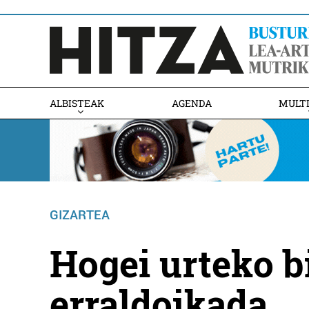
ALBISTEAK
AGENDA
MULT
GIZARTEA
Hogei urteko 
erraldoikada