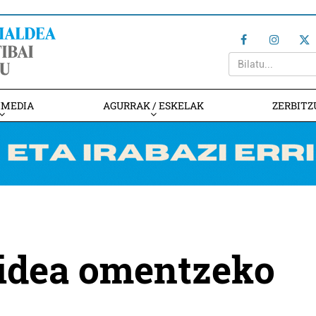
IMEDIA
AGURRAK / ESKELAK
ZERBITZ
bidea omentzeko