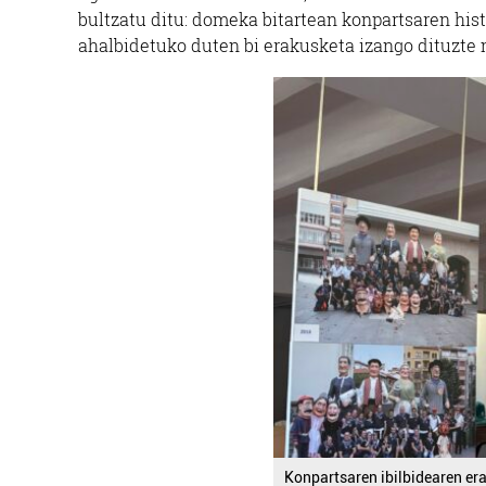
bultzatu ditu: domeka bitartean konpartsaren his
ahalbidetuko duten bi erakusketa izango dituzte
Konpartsaren ibilbidearen er