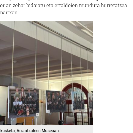
torian zehar bidaiatu eta erraldoien mundura hurreratzea
 martxan.
akusketa, Arrantzaleen Museoan.