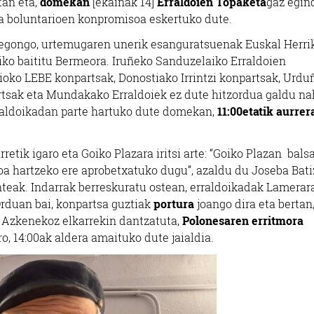
tan eta,
domekan
[ekainak 14]
Erraldoien Topaketa
gaz egin
eta boluntarioen konpromisoa eskertuko dute.
ik egongo, urtemugaren unerik esanguratsuenak Euskal Herri
iko baititu Bermeora. Iruñeko Sanduzelaiko Erraldoien
ioko LEBE konpartsak, Donostiako Irrintzi konpartsak, Urdu
rtsak eta Mundakako Erraldoiek ez dute hitzordua galdu na
raldoikadan parte hartuko dute domekan,
11:00etatik aurrer
rretik igaro eta Goiko Plazara iritsi arte: “Goiko Plazan bals
a hartzeko ere aprobetxatuko dugu”, azaldu du Joseba Bati
teak. Indarrak berreskuratu ostean, erraldoikadak Lamerar
Orduan bai, konpartsa guztiak
portura
joango dira eta bertan
 Azkenekoz elkarrekin dantzatuta,
Polonesaren erritmora
o, 14:00ak aldera amaituko dute jaialdia.