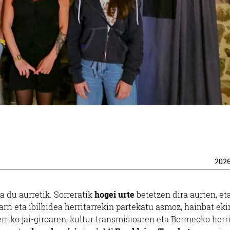
202
a du aurretik. Sorreratik
hogei urte
betetzen dira aurten, et
arri eta ibilbidea herritarrekin partekatu asmoz, hainbat ek
riko jai-giroaren, kultur transmisioaren eta Bermeoko herr