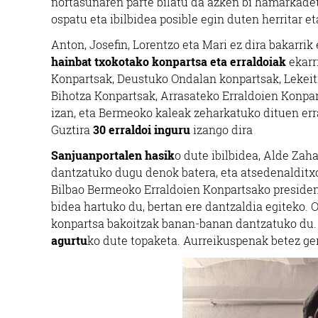
nortasunaren parte bilatu da azken bi hamarkade
ospatu eta ibilbidea posible egin duten herritar 
Anton, Josefin, Lorentzo eta Mari ez dira bakarr
hainbat txokotako konpartsa eta erraldoiak
ekarr
Konpartsak, Deustuko Ondalan konpartsak, Lekeit
Bihotza Konpartsak, Arrasateko Erraldoien Konpa
izan, eta Bermeoko kaleak zeharkatuko dituen er
Guztira
30 erraldoi inguru
izango dira
Sanjuanportalen hasik
o dute ibilbidea, Alde Zaha
dantzatuko dugu denok batera, eta atsedenalditxo
Bilbao Bermeoko Erraldoien Konpartsako presiden
bidea hartuko du, bertan ere dantzaldia egiteko. 
konpartsa bakoitzak banan-banan dantzatuko du.
agurtu
ko dute topaketa. Aurreikuspenak betez ger