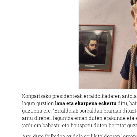
Konpartsako presidenteak erraldoikadaren antola
lagun guztien
lana eta ekarpena eskertu
ditu, ba
guztiena ere: “Erraldoiak sorbaldan eraman dituzte
aritu direnei, laguntza eman duten erakunde eta e
jarduera babestu eta hauspotu duten herritar guzti
Argi dute ibilbidea ez dela soilik taldearen lorpena