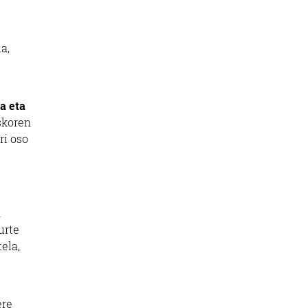
a,
a eta
askoren
ri oso
n
urte
ela,
ere