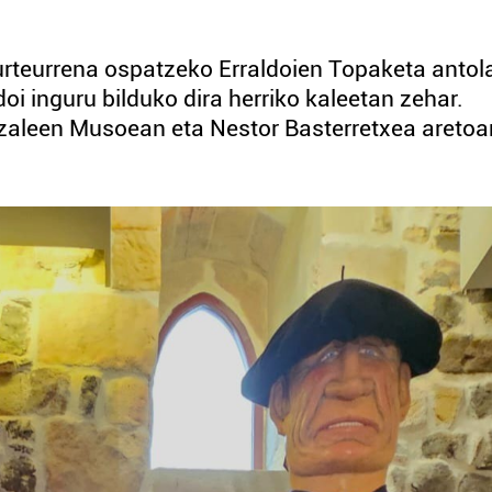
rteurrena ospatzeko Erraldoien Topaketa antol
oi inguru bilduko dira herriko kaleetan zehar.
ntzaleen Musoean eta Nestor Basterretxea aretoa