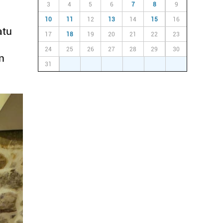
3
4
5
6
7
8
9
10
11
12
13
14
15
16
atu
17
18
19
20
21
22
23
24
25
26
27
28
29
30
n
31
1
2
3
4
5
6