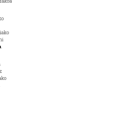
dakoa
ko
ñako
hi
a
.
a
z
ako
,