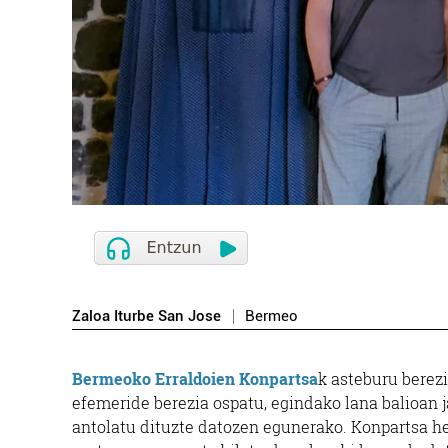
Zaloa Iturbe San Jose
Bermeo
Bermeoko Erraldoien Konpartsa
k asteburu berezi
efemeride berezia ospatu, egindako lana balioan j
antolatu dituzte datozen egunerako. Konpartsa her