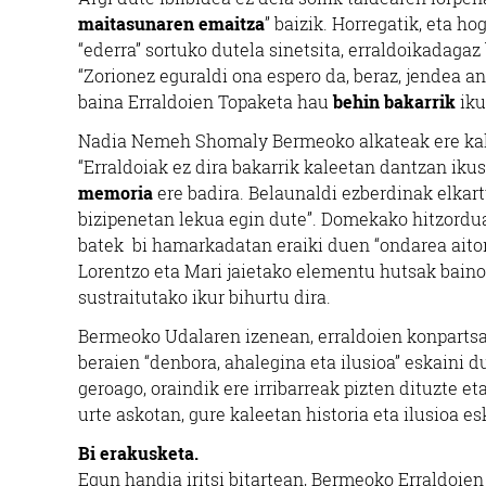
maitasunaren emaitza
” baizik. Horregatik, eta h
“ederra” sortuko dutela sinetsita, erraldoikadaga
“Zorionez eguraldi ona espero da, beraz, jendea a
baina Erraldoien Topaketa hau
behin bakarrik
iku
Nadia Nemeh Shomaly Bermeoko alkateak ere kalera
“Erraldoiak ez dira bakarrik kaleetan dantzan ikus
memoria
ere badira. Belaunaldi ezberdinak elkartu
bizipenetan lekua egin dute”. Domekako hitzordua,
batek bi hamarkadatan eraiki duen “ondarea aitort
Lorentzo eta Mari jaietako elementu hutsak baino
sustraitutako ikur bihurtu dira.
Bermeoko Udalaren izenean, erraldoien konpartsak
beraien “denbora, ahalegina eta ilusioa” eskaini 
geroago, oraindik ere irribarreak pizten dituzte 
urte askotan, gure kaleetan historia eta ilusioa e
Bi erakusketa.
Egun handia iritsi bitartean, Bermeoko Erraldoie