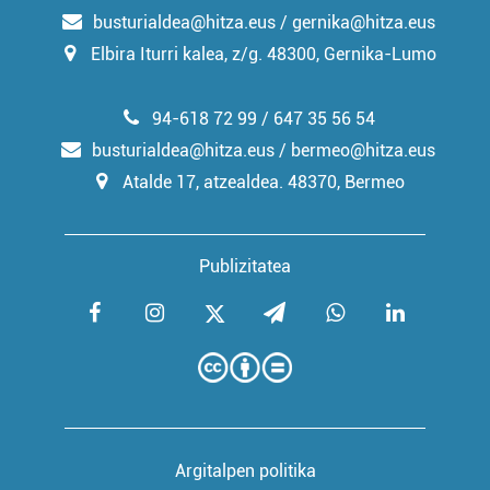
busturialdea@hitza.eus / gernika@hitza.eus
Elbira Iturri kalea, z/g. 48300, Gernika-Lumo
94-618 72 99 / 647 35 56 54
busturialdea@hitza.eus / bermeo@hitza.eus
Atalde 17, atzealdea. 48370, Bermeo
Publizitatea
Argitalpen politika