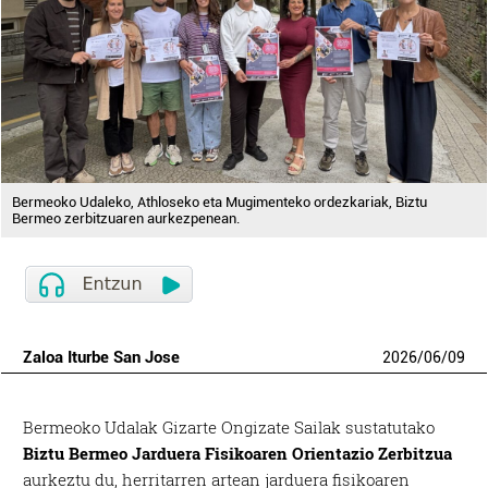
Bermeoko Udaleko, Athloseko eta Mugimenteko ordezkariak, Biztu
Bermeo zerbitzuaren aurkezpenean.
Zaloa Iturbe San Jose
2026
/
06
/
09
Bermeoko Udalak Gizarte Ongizate Sailak sustatutako
Biztu Bermeo
Jarduera Fisikoaren Orientazio Zerbitzua
aurkeztu du, herritarren artean jarduera fisikoaren