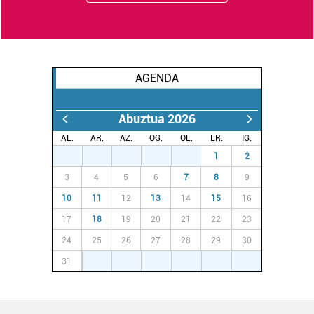
Webgune honek cookie propioak eta hirugarrenen cookie-
fitxategiak erabiltzen ditu. Zure esperientzia eta
zerbitzuak hobetzeko asmoz, cookie teknologiaz
AGENDA
baliatzen gara. Ohar hau onartuz gero, teknologia hori
erabiltzeko baimen esplizitua ematen diguzu.
Gehiago
irakurri
Abuztua 2026
AL.
AR.
AZ.
OG.
OL.
LR.
IG.
27
28
29
30
31
1
2
3
4
5
6
7
8
9
10
11
12
13
14
15
16
17
18
19
20
21
22
23
24
25
26
27
28
29
30
31
1
2
3
4
5
6