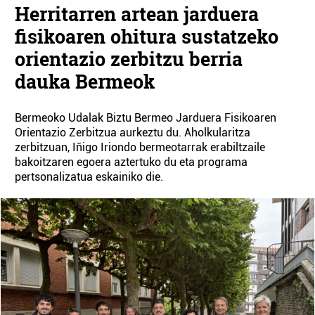
Herritarren artean jarduera
fisikoaren ohitura sustatzeko
orientazio zerbitzu berria
dauka Bermeok
Bermeoko Udalak Biztu Bermeo Jarduera Fisikoaren
Orientazio Zerbitzua aurkeztu du. Aholkularitza
zerbitzuan, Iñigo Iriondo bermeotarrak erabiltzaile
bakoitzaren egoera aztertuko du eta programa
pertsonalizatua eskainiko die.