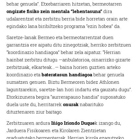
behar genuela”. Etxebarriaren hitzetan, bermeotarren
ongizate fisiko zein mentala “lehentasuna”
dira
udalarentzat eta zerbitzu berria bide horretan orain arte
egindako lana biribiltzeko programa “ezin hobea” da.
Saretze-lanak Bermeo eta bermeotarrentzat duen
garrantzia ere aipatu ditu zinegotziak, herriko zerbitzuen
“koordinazio handiagoa” behar zela aipatuz: “Herrian
hainbat zerbitzu ditugu —anbulatorioa, oinarrizko gizarte
zerbitzuak, elkarteak…— baina horien guztien arteko
koordinazio eta
bateratasun handiagoa
behar genuela
sumatzen genuen. Biztu Bermeoren bidez Athlonen
laguntzarekin, saretze-lan hori indartu eta gauzatu dugu”.
Etorkizunera begira “aurrerapauso handia” suposatuko
duela uste du, herritarrek
onurak
nabarituko
dituztenaren ziur baitago.
Zerbitzuaren ardura
Iñigo Iriondo Duque
k izango du,
Jarduera Fisikoaren eta Kirolaren Zientzietan
graduatutako bermeotarrak. Herrian kirola ezagutzeko