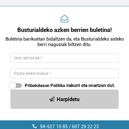
Busturialdeko azken berrien buletina!
Buletina barikuetan bidaltzen da, eta Busturialdeko asteko
berri nagusiak biltzen ditu.
Pribatutasun Politika
irakurri eta onartzen dut.
Harpidetu
94-627 10 85 / 607 29 22 23