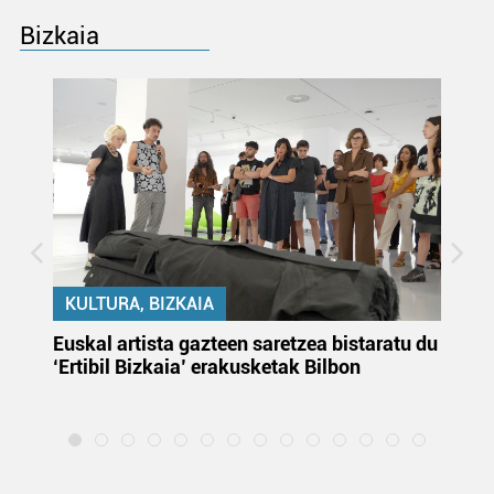
Bizkaia
KULTURA, BIZKAIA
Euskal artista gazteen saretzea bistaratu du
On
‘Ertibil Bizkaia’ erakusketak Bilbon
ja
ha