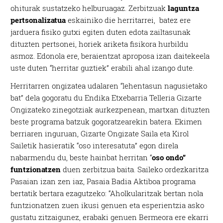
ohiturak sustatzeko helburuagaz. Zerbitzuak
laguntza
pertsonalizatua
eskainiko die herritarrei, batez ere
jarduera fisiko gutxi egiten duten edota zailtasunak
dituzten pertsonei, horiek ariketa fisikora hurbildu
asmoz. Edonola ere, beraientzat aproposa izan daitekeela
uste duten “herritar guztiek” erabili ahal izango dute.
Herritarren ongizatea udalaren “lehentasun nagusietako
bat” dela gogoratu du Endika Etxebarria Telleria Gizarte
Ongizateko zinegotziak aurkezpenean, martxan dituzten
beste programa batzuk gogoratzearekin batera. Ekimen
berriaren inguruan, Gizarte Ongizate Saila eta Kirol
Sailetik hasieratik “oso interesatuta” egon direla
nabarmendu du, beste hainbat herritan “
oso ondo”
funtzionatzen
duen zerbitzua baita. Saileko ordezkaritza
Pasaian izan zen iaz, Pasaia Badia Aktiboa programa
bertatik bertara ezagutzeko: “Aholkularitzak bertan nola
funtzionatzen zuen ikusi genuen eta esperientzia asko
gustatu zitzaigunez, erabaki genuen Bermeora ere ekarri