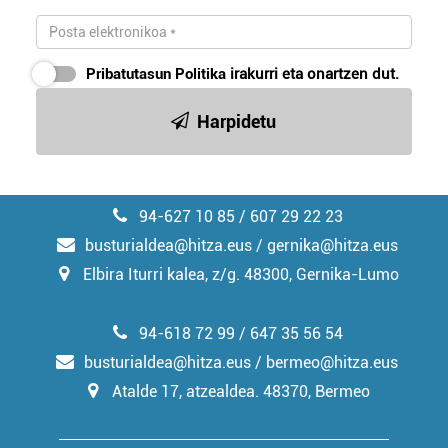
Pribatutasun Politika
irakurri eta onartzen dut.
Harpidetu
94-627 10 85 / 607 29 22 23
busturialdea@hitza.eus / gernika@hitza.eus
Elbira Iturri kalea, z/g. 48300, Gernika-Lumo
94-618 72 99 / 647 35 56 54
busturialdea@hitza.eus / bermeo@hitza.eus
Atalde 17, atzealdea. 48370, Bermeo