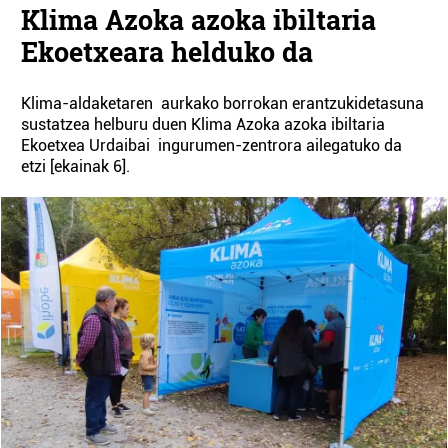
Klima Azoka azoka ibiltaria
Ekoetxeara helduko da
Klima-aldaketaren aurkako borrokan erantzukidetasuna
sustatzea helburu duen Klima Azoka azoka ibiltaria
Ekoetxea Urdaibai ingurumen-zentrora ailegatuko da
etzi [ekainak 6].