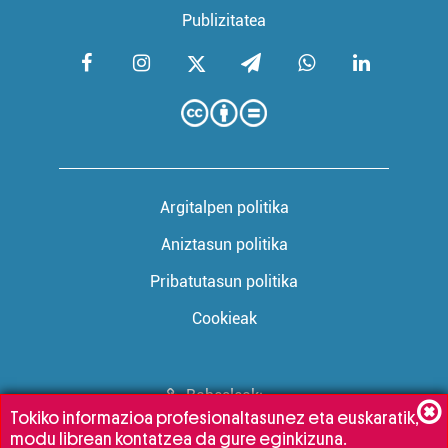
Publizitatea
Argitalpen politika
Aniztasun politika
Pribatutasun politika
Cookieak
Babesleak:
Tokiko informazioa profesionaltasunez eta euskaratik,
modu librean kontatzea da gure eginkizuna.