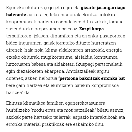
Eguneko ohiturez gogogeta egin eta
gizarte jasangarriago
baterantz
aurrera egiteko, bisitariak ekintza txikikin
konpromisoak hartzera gonbidatzen ditu azokak, familiei
zuzendurako proposamen bategaz.
Zazpi karpa
tematikoren, jolasen, dinamiken eta erronka-pasaporteen
bidez ingurumen-gaiak jorratuko dituzte hurreratzen
direnek, hala nola, klima-aldaketaren arrazoiak, energia,
etxeko ohiturak, mugikortasuna, aisialdia, kontsumoa,
lurzoruaren babesa eta aldaketari ikuspegi pertsonaletik
egin diezaioketen ekarpena. Antolatzaileek argitu
dutenez, azken helburua “
pertsona bakoitzak erronka bat
bere gain hartzea eta ekintzaren batekin konpromisoa
hartzea” da.
Ekintza klimatikoa familien egunerokotasunera
hurbiltzeko “modu erraz eta motibatzaileak” bilatu asmoz,
azokak parte hartzeko tailerrak, espazio interaktiboak eta
erronka material praktikoak ere eskainiko ditu.