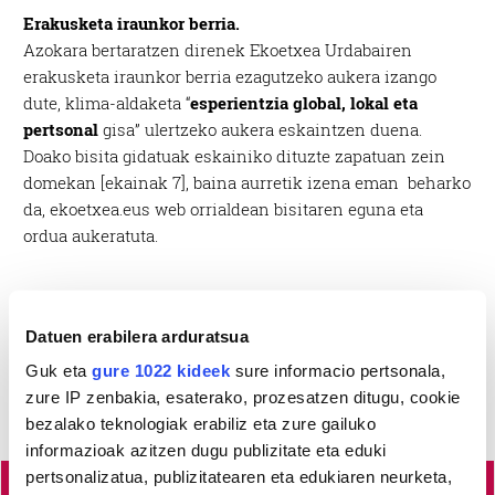
Erakusketa iraunkor berria.
Azokara bertaratzen direnek Ekoetxea Urdabairen
erakusketa iraunkor berria ezagutzeko aukera izango
dute, klima-aldaketa “
esperientzia global, lokal eta
pertsonal
gisa” ulertzeko aukera eskaintzen duena.
Doako bisita gidatuak eskainiko dituzte zapatuan zein
domekan [ekainak 7], baina aurretik izena eman beharko
da, ekoetxea.eus web orrialdean bisitaren eguna eta
ordua aukeratuta.
Datuen erabilera arduratsua
Guk eta
gure 1022 kideek
sure informacio pertsonala,
zure IP zenbakia, esaterako, prozesatzen ditugu, cookie
bezalako teknologiak erabiliz eta zure gailuko
informazioak azitzen dugu publizitate eta eduki
pertsonalizatua, publizitatearen eta edukiaren neurketa,