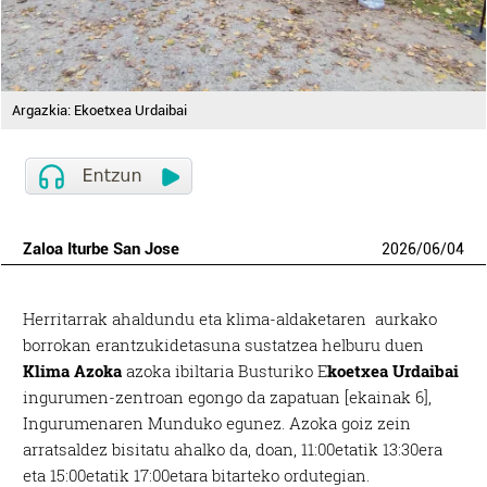
Argazkia: Ekoetxea Urdaibai
Zaloa Iturbe San Jose
2026
/
06
/
04
Herritarrak ahaldundu eta klima-aldaketaren aurkako
borrokan erantzukidetasuna sustatzea helburu duen
Klima Azoka
azoka ibiltaria Busturiko E
koetxea Urdaibai
ingurumen-zentroan egongo da zapatuan [ekainak 6],
Ingurumenaren Munduko egunez. Azoka goiz zein
arratsaldez bisitatu ahalko da, doan, 11:00etatik 13:30era
eta 15:00etatik 17:00etara bitarteko ordutegian.