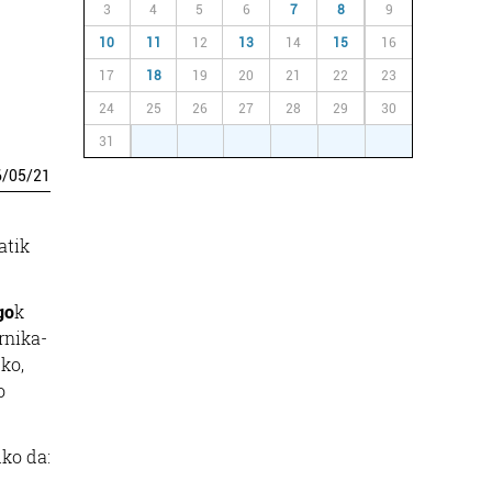
3
4
5
6
7
8
9
10
11
12
13
14
15
16
17
18
19
20
21
22
23
24
25
26
27
28
29
30
31
1
2
3
4
5
6
6
/
05
/
21
atik
go
k
rnika-
ko,
o
ko da: