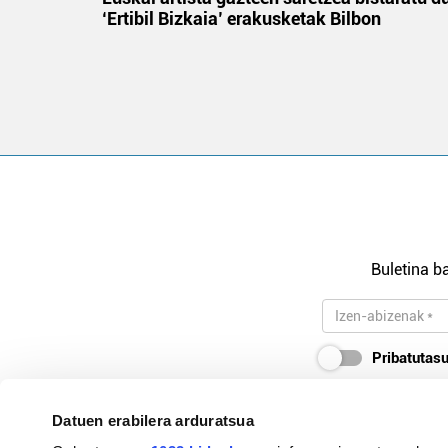
‘Ertibil Bizkaia’ erakusketak Bilbon
Buletina ba
Pribatutasu
Datuen erabilera arduratsua