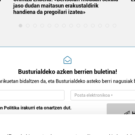
jaso dudan maitasun erakustaldirik
handiena da pregoilari izatea»
Busturialdeko azken berrien buletina!
rikuetan bidaltzen da, eta Busturialdeko asteko berri nagusiak b
n Politika
irakurri eta onartzen dut.
H