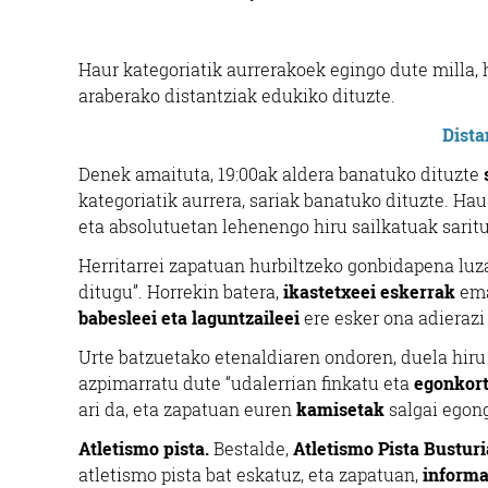
Haur kategoriatik aurrerakoek egingo dute milla, 
araberako distantziak edukiko dituzte.
Dista
Denek amaituta, 19:00ak aldera banatuko dituzte
kategoriatik aurrera, sariak banatuko dituzte. Hau
eta absolutuetan lehenengo hiru sailkatuak saritu
Herritarrei zapatuan hurbiltzeko gonbidapena luz
ditugu”. Horrekin batera,
ikastetxeei eskerrak
ema
babesleei eta laguntzaileei
ere esker ona adierazi
Urte batzuetako etenaldiaren ondoren, duela hiru 
azpimarratu dute “udalerrian finkatu eta
egonkor
ari da, eta zapatuan euren
kamisetak
salgai egong
Atletismo pista.
Bestalde,
Atletismo Pista Bustur
atletismo pista bat eskatuz, eta zapatuan,
informa