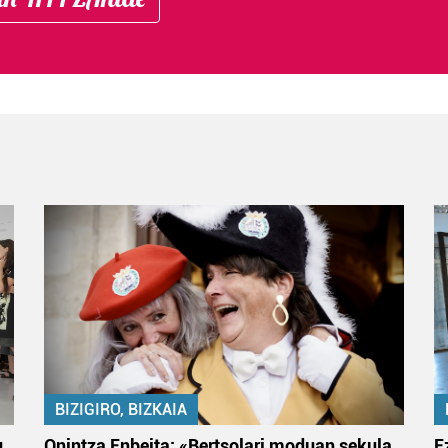
BIZIGIRO, BIZKAIA
u
Onintza Enbeita: «Bertsolari moduan sekula
E