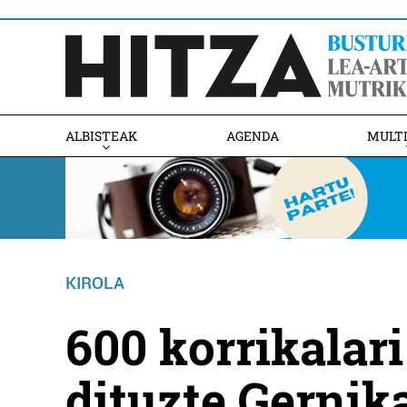
ALBISTEAK
AGENDA
MULT
KIROLA
600 korrikalar
dituzte Gerni