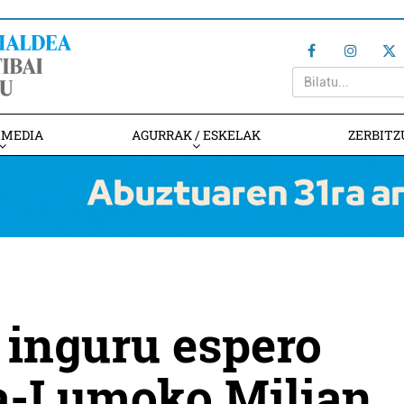
IMEDIA
AGURRAK / ESKELAK
ZERBITZ
i inguru espero
ka-Lumoko Milian