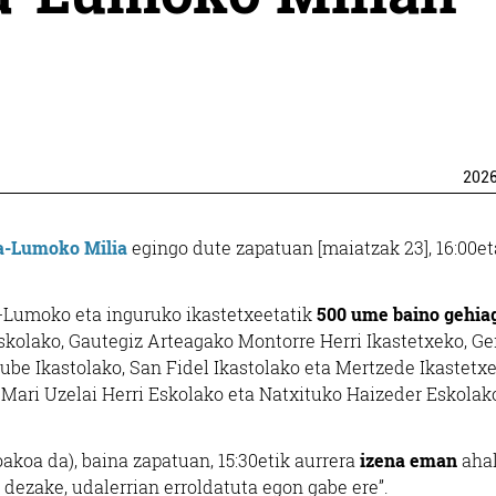
202
a-Lumoko Milia
egingo dute zapatuan [maiatzak 23], 16:00et
ka-Lumoko eta inguruko ikastetxeetatik
500 ume baino gehia
kolako, Gautegiz Arteagako Montorre Herri Ikastetxeko, Ge
ube Ikastolako, San Fidel Ikastolako eta Mertzede Ikastetxe
e Mari Uzelai Herri Eskolako eta Natxituko Haizeder Eskolak
oakoa da), baina zapatuan, 15:30etik aurrera
izena eman
ahal
dezake, udalerrian erroldatuta egon gabe ere”.