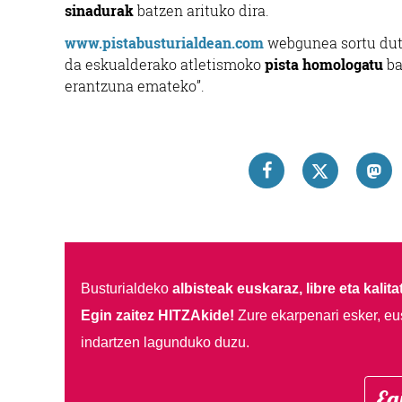
sinadurak
batzen arituko dira.
www.pistabusturialdean.com
webgunea sortu dute
da eskualderako atletismoko
pista homologatu
ba
erantzuna emateko”.
Busturialdeko
albisteak euskaraz, libre eta kalita
Egin zaitez HITZAkide!
Zure ekarpenari esker, eu
indartzen lagunduko duzu.
Eg