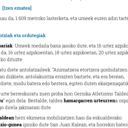
[Izen ematea]
hau da, 1.609 metroko lasterketa, eta umeek euren adin tar
ntziak eta ordutegiak
sariak
. Umeek medaila bana jasoko dute, eta 16 urtez azpik
 da, 16 urtez azpikoentan, 18 urtez azpikoetan, 20 urtez azp
ko dituzte.
atu diete antolatzaileek: “Animatzera etortzera gonbidatzen
n dizkiete, antolakuntza errazten baitiete, eta era berean,
 diete, modu batera edo bestera, egiten duten ekarpenagatik
urte berreskuratu zuen proba hori Gernika Atletismo Taldea
tu
” egin dela. Bestalde, taldea
hamargarren urteurren
a osp
o direla jakinarazi dute.
ialdean
herri ekimena mobilizatzen hasi da eskualderako
zio-gunea
ipiniko dute San Juan Kalean, eta horrekin bater