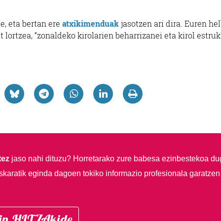
, eta bertan ere
atxikimenduak
jasotzen ari dira. Euren he
t lortzea, “zonaldeko kirolarien beharrizanei eta kirol estruk
tez
jaso nahi dituzu?
Horretarako zure babesa ezinbestekoa du
skaratik eginda dagoen tokiko informazio profesionala garatzen
in HITZAkide