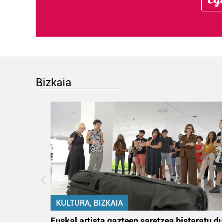
Bizkaia
KULTURA, BIZKAIA
na
Euskal artista gazteen saretzea bistaratu d