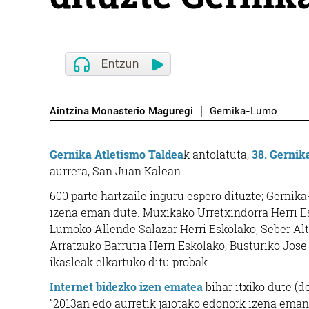
Aintzina Monasterio Maguregi
Gernika-Lumo
Gernika Atletismo Taldea
k antolatuta,
38. Gernik
aurrera, San Juan Kalean.
600 parte hartzaile inguru espero dituzte; Gerni
izena eman dute. Muxikako Urretxindorra Herri Es
Lumoko Allende Salazar Herri Eskolako, Seber Alt
Arratzuko Barrutia Herri Eskolako, Busturiko Jos
ikasleak elkartuko ditu probak.
Internet bidezko izen ematea
bihar itxiko dute (d
“2013an edo aurretik jaiotako edonork izena eman 