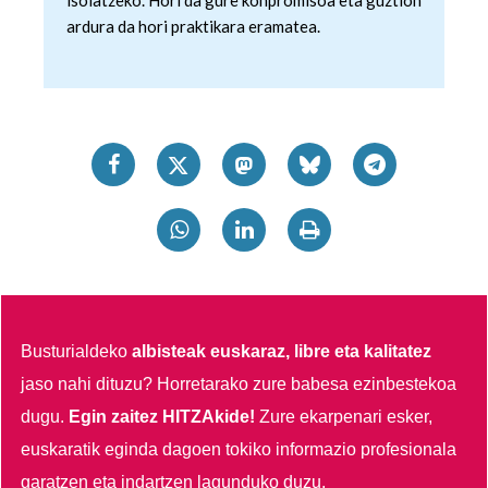
isolatzeko. Hori da gure konpromisoa eta guztion
ardura da hori praktikara eramatea.
Busturialdeko
albisteak euskaraz, libre eta kalitatez
jaso nahi dituzu?
Horretarako zure babesa ezinbestekoa
dugu.
Egin zaitez HITZAkide!
Zure ekarpenari esker,
euskaratik eginda dagoen tokiko informazio profesionala
garatzen eta indartzen lagunduko duzu.