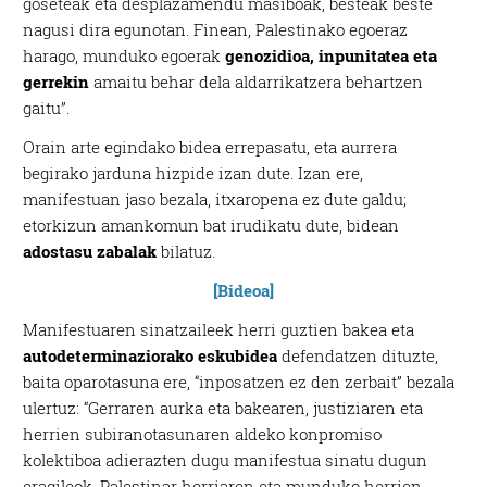
goseteak eta desplazamendu masiboak, besteak beste
nagusi dira egunotan. Finean, Palestinako egoeraz
harago, munduko egoerak
genozidioa, inpunitatea eta
gerrekin
amaitu behar dela aldarrikatzera behartzen
gaitu”.
Orain arte egindako bidea errepasatu, eta aurrera
begirako jarduna hizpide izan dute. Izan ere,
manifestuan jaso bezala, itxaropena ez dute galdu;
etorkizun amankomun bat irudikatu dute, bidean
adostasu zabalak
bilatuz.
[Bideoa]
Manifestuaren sinatzaileek herri guztien bakea eta
autodeterminaziorako eskubidea
defendatzen dituzte,
baita oparotasuna ere, “inposatzen ez den zerbait” bezala
ulertuz: “Gerraren aurka eta bakearen, justiziaren eta
herrien subiranotasunaren aldeko konpromiso
kolektiboa adierazten dugu manifestua sinatu dugun
eragileok. Palestinar herriaren eta munduko herrien