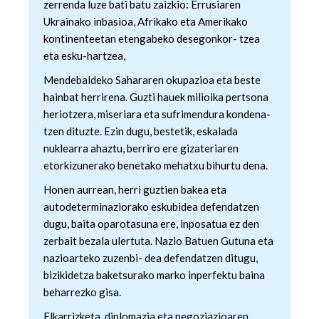
zerrenda luze bati batu zaizkio: Errusiaren
datuen atalean. Edozein unetan alda edo ken dezakezu
Ukrainako inbasioa, Afrikako eta Amerikako
zure baimena Cookieen adierazpenean.
kontinenteetan etengabeko desegonkor- tzea
eta esku-hartzea,
Webgune honek cookie propioak eta hirugarrenen cookie-
fitxategiak erabiltzen ditu. Zure esperientzia eta
Mendebaldeko Sahararen okupazioa eta beste
zerbitzuak hobetzeko asmoz, cookie teknologiaz
hainbat herrirena. Guzti hauek milioika pertsona
baliatzen gara. Ohar hau onartuz gero, teknologia hori
heriotzera, miseriara eta sufrimendura kondena-
erabiltzeko baimen esplizitua ematen diguzu.
Gehiago
tzen dituzte. Ezin dugu, bestetik, eskalada
irakurri
nuklearra ahaztu, berriro ere gizateriaren
etorkizunerako benetako mehatxu bihurtu dena.
Honen aurrean, herri guztien bakea eta
autodeterminaziorako eskubidea defendatzen
dugu, baita oparotasuna ere, inposatua ez den
zerbait bezala ulertuta. Nazio Batuen Gutuna eta
nazioarteko zuzenbi- dea defendatzen ditugu,
bizikidetza baketsurako marko inperfektu baina
beharrezko gisa.
Elkarrizketa, diplomazia eta negoziazioaren