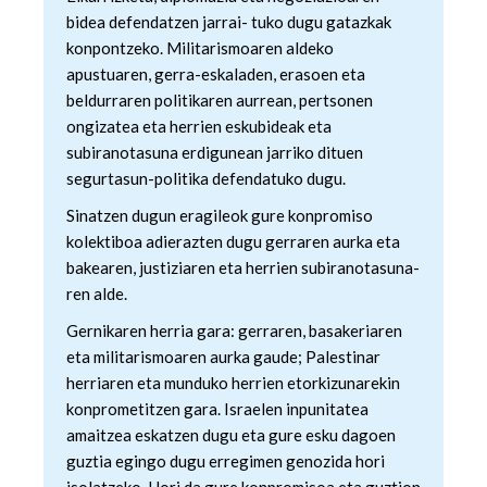
bidea defendatzen jarrai- tuko dugu gatazkak
konpontzeko. Militarismoaren aldeko
apustuaren, gerra-eskaladen, erasoen eta
beldurraren politikaren aurrean, pertsonen
ongizatea eta herrien eskubideak eta
subiranotasuna erdigunean jarriko dituen
segurtasun-politika defendatuko dugu.
Sinatzen dugun eragileok gure konpromiso
kolektiboa adierazten dugu gerraren aurka eta
bakearen, justiziaren eta herrien subiranotasuna-
ren alde.
Gernikaren herria gara: gerraren, basakeriaren
eta militarismoaren aurka gaude; Palestinar
herriaren eta munduko herrien etorkizunarekin
konprometitzen gara. Israelen inpunitatea
amaitzea eskatzen dugu eta gure esku dagoen
guztia egingo dugu erregimen genozida hori