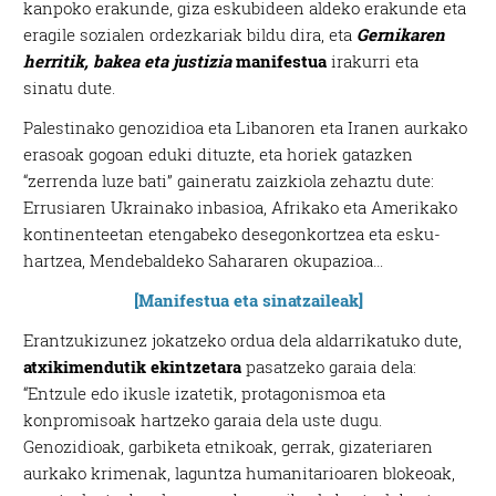
kanpoko erakunde, giza eskubideen aldeko erakunde eta
eragile sozialen ordezkariak bildu dira, eta
Gernikaren
herritik, bakea eta justizia
manifestua
irakurri eta
sinatu dute.
Palestinako genozidioa eta Libanoren eta Iranen aurkako
erasoak gogoan eduki dituzte, eta horiek gatazken
“zerrenda luze bati” gaineratu zaizkiola zehaztu dute:
Errusiaren Ukrainako inbasioa, Afrikako eta Amerikako
kontinenteetan etengabeko desegonkortzea eta esku-
hartzea, Mendebaldeko Sahararen okupazioa…
[Manifestua eta sinatzaileak]
Erantzukizunez jokatzeko ordua dela aldarrikatuko dute,
atxikimendutik ekintzetara
pasatzeko garaia dela:
“Entzule edo ikusle izatetik, protagonismoa eta
konpromisoak hartzeko garaia dela uste dugu.
Genozidioak, garbiketa etnikoak, gerrak, gizateriaren
aurkako krimenak, laguntza humanitarioaren blokeoak,