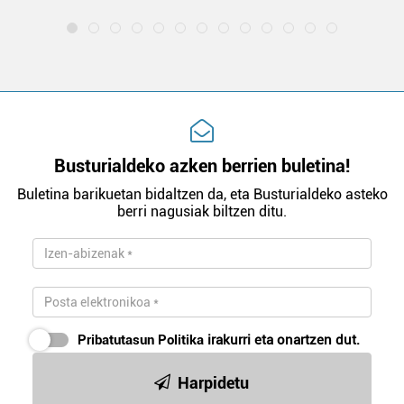
Busturialdeko azken berrien buletina!
Buletina barikuetan bidaltzen da, eta Busturialdeko asteko
berri nagusiak biltzen ditu.
Pribatutasun Politika
irakurri eta onartzen dut.
Harpidetu