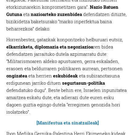
etorkizunarekin konprometitzen gara”.
Nazio Batuen
Gutuna
eta
nazioarteko zuzenbidea
defendatzen dituzte,
bizikidetza baketsurako “marko inperfektua baina
beharrezkoa” delako.
Horrenbestez, gatazkak konpontzeko helburuari eutsiz,
elkarrizketa, diplomazia eta negoziazioa
ren bidea
defendatzen jarraituko dutela azpimarratu dute:
“Militarismoaren aldeko apustuaren, gerra eskaladen,
erasoen eta beldurraren politikaren aurrean, pertsonen
ongizatea
eta herrien
eskubideak
eta subiranotasuna
erdigunean jarriko dituen
segurtasun-politika
defendatuko dugu”. Beste behin ere, Israelen inpunitatea
amaitzea eskatu dute, eta adierazi dute euren esku
dagoen guztia egingo dutela “erregimen genozida hori
isolatzeko”.
[Manifestua eta sinatzaileak]
Ibon Meñika Gernika-Palestina Herri Ekimeneko kideak