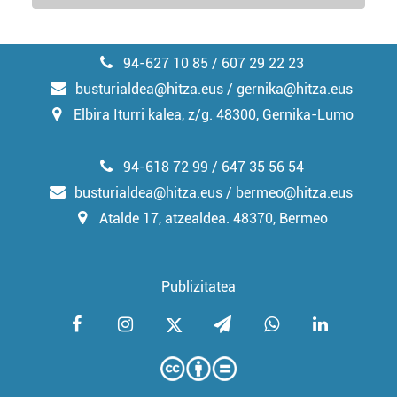
94-627 10 85 / 607 29 22 23
busturialdea@hitza.eus / gernika@hitza.eus
Elbira Iturri kalea, z/g. 48300, Gernika-Lumo
94-618 72 99 / 647 35 56 54
busturialdea@hitza.eus / bermeo@hitza.eus
Atalde 17, atzealdea. 48370, Bermeo
Publizitatea