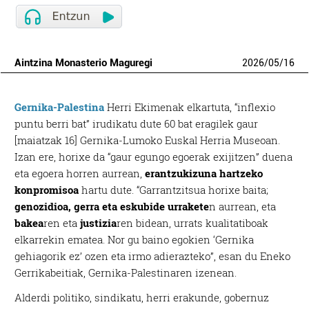
Aintzina Monasterio Maguregi
2026
/
05
/
16
Gernika-Palestina
Herri Ekimenak elkartuta, “inflexio
puntu berri bat” irudikatu dute 60 bat eragilek gaur
[maiatzak 16] Gernika-Lumoko Euskal Herria Museoan.
Izan ere, horixe da “gaur egungo egoerak exijitzen” duena
eta egoera horren aurrean,
erantzukizuna hartzeko
konpromisoa
hartu dute. “Garrantzitsua horixe baita;
genozidioa, gerra eta eskubide urrakete
n aurrean, eta
bakea
ren eta
justizia
ren bidean, urrats kualitatiboak
elkarrekin ematea. Nor gu baino egokien ‘Gernika
gehiagorik ez’ ozen eta irmo adierazteko”, esan du Eneko
Gerrikabeitiak, Gernika-Palestinaren izenean.
Alderdi politiko, sindikatu, herri erakunde, gobernuz