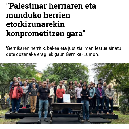
"Palestinar herriaren eta
munduko herrien
etorkizunarekin
konprometitzen gara"
'Gernikaren herritik, bakea eta justizia' manifestua sinatu
dute dozenaka eragilek gaur, Gernika-Lumon.