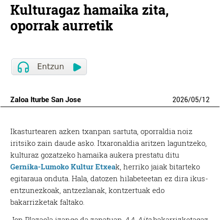
Kulturagaz hamaika zita,
oporrak aurretik
Zaloa Iturbe San Jose
2026
/
05
/
12
Ikasturtearen azken txanpan sartuta, oporraldia noiz
iritsiko zain daude asko. Itxaronaldia aritzen laguntzeko,
kulturaz gozatzeko hamaika aukera prestatu ditu
Gernika-Lumoko Kultur Etxea
k,
herriko jaiak bitarteko
egitaraua onduta. Hala, datozen hilabeteetan ez dira ikus-
entzunezkoak, antzezlanak, kontzertuak edo
bakarrizketak faltako.
Jon Plazaola izango da zapatuan
AA Aita
bakarrizketagaz