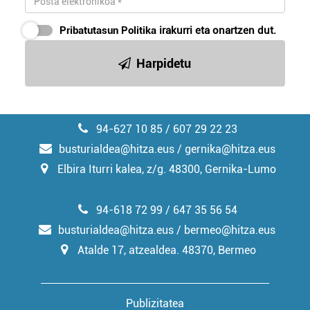
Pribatutasun Politika
irakurri eta onartzen dut.
Harpidetu
94-627 10 85 / 607 29 22 23
busturialdea@hitza.eus / gernika@hitza.eus
Elbira Iturri kalea, z/g. 48300, Gernika-Lumo
94-618 72 99 / 647 35 56 54
busturialdea@hitza.eus / bermeo@hitza.eus
Atalde 17, atzealdea. 48370, Bermeo
Publizitatea