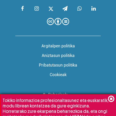
Argitalpen politika
Aniztasun politika
Pribatutasun politika
Cookieak
Babesleak:
Tokiko informazioa profesionaltasunez eta euskaratik,
modu librean kontatzea da gure eginkizuna.
Horretarako zure ekarpena beharrezkoa da, eta ongi