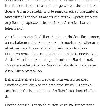
herritarren ahoan irribarrea margotzeko ardura hartuko
duena. Guraso denetik bi urte igaro direla aprobetxatuta,
aitatasuna izango ditu ardatz eta aitzaki, «patetismo eta
ergelkeria propioaz» aritu eta Lizeo Antzokia barrez
lehertzeko.
Apirila memoriarako hilabetea izaten da Gernika-Lumon,
baina bakearen aldeko mezuak urte guztian zabaltzearen
aldekoak dira. Horregatik, Pforzheim eta Gernika-
Lumoren senidetzea ardatz, bi udalerrietako abesbatzek,
Andra Mari Koralak eta Jugendkantorei Pforzheimek,
Bakearen aldeko kontzertua
eskainiko dute maiatzaren
23an, Lizeo Antzokian.
Bakarrizketak eta kontzertuek ikus-entzunezkoei
emango diete lekukoa maiatza amaitzeko: Lizeotekak
antolatuta, Carlos Iglesiasen
La Bala
filma ikusi ahalko
da.
Ekaina berezia izango da aurten, gernika-lumotarrena