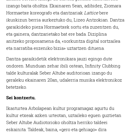
izango baita oholtza. Ekainaren 5ean, adibidez, Ziomara
Hormaetxe koreografo eta dantzariak
Lattice
bere
ikuskizun berria aurkeztuko du, Lizeo Antzokian. Dantza
garaikideko pieza Hormaetxek sortu eta zuzentzen du,
eta gainera, dantzarietako bat ere bada. Diziplina
anitzeko proposamena da, «sorkuntza digital sortzailea
eta narratiba eszeniko bizia» uztartzen dituena.
Dantza garaikidetik elektronikara jauzi egingo dute
ondoren. Munduan zehar ibili ostean, Infinity Clubbing
talde kulturalak Seber Altube auditorioan izango du
geraleku ekainaren 20an, udalerria musika elektronikoz
betetzeko.
Sei kontzertu.
Ikasturtea Arbolapean kultur programagaz agurtu du
kultur etxeak azken urteotan, uztaileko eguen guztietan
Seber Altube Audiotorioko oholtza herriko taldeei
eskainita. Taldeak, baina, «gero eta gehiago» dira