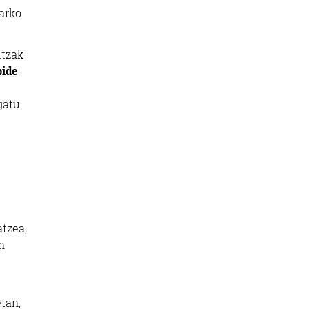
harko
itzak
bide
gatu
atzea,
n
tan,