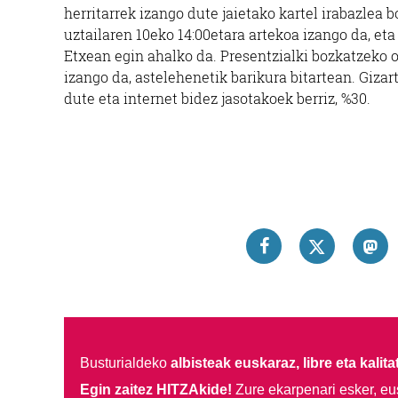
herritarrek izango dute jaietako kartel irabazlea 
uztailaren 10eko 14:00etara artekoa izango da, e
Etxean egin ahalko da. Presentzialki bozkatzeko or
izango da, astelehenetik barikura bitartean. Giza
dute eta internet bidez jasotakoek berriz, %30.
Busturialdeko
albisteak euskaraz, libre eta kalita
Egin zaitez HITZAkide!
Zure ekarpenari esker, eu