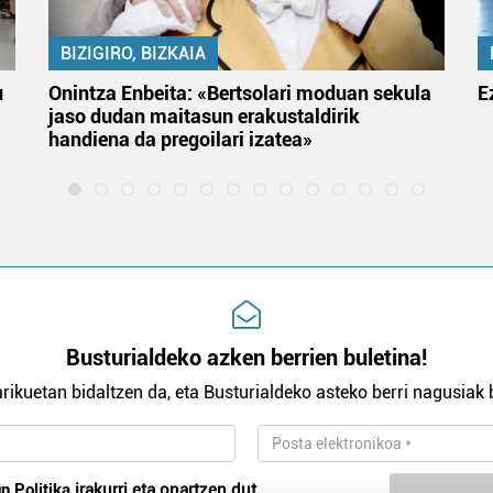
BIZIGIRO, BIZKAIA
u
Onintza Enbeita: «Bertsolari moduan sekula
E
jaso dudan maitasun erakustaldirik
handiena da pregoilari izatea»
Busturialdeko azken berrien buletina!
rikuetan bidaltzen da, eta Busturialdeko asteko berri nagusiak b
n Politika
irakurri eta onartzen dut.