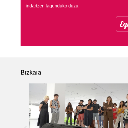
indartzen lagunduko duzu.
Eg
Bizkaia