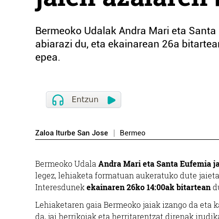
Bermeoko Udalak Andra Mari eta Santa E
abiarazi du, eta ekainarean 26a bitart
epea.
Zaloa Iturbe San Jose
Bermeo
Bermeoko Udala
Andra Mari eta Santa Eufemia j
legez, lehiaketa formatuan aukeratuko dute jaieta
Interesdunek
ekainaren 26ko 14:00ak bitartean
d
Lehiaketaren gaia Bermeoko jaiak izango da eta ka
da, jai herrikoiak eta herritarentzat direnak irudi