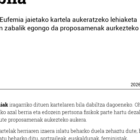
ufemia jaietako kartela aukeratzeko lehiaketa
ean zabalik egongo da proposamenak aurkezteko
202
aiak
iragarriko dituen kartelaren bila dabiltza dagoeneko. O
ko azal berria eta edozein pertsona fisikok parte hartu deza
ute proposamenak aukezteko aukera.
rtelak herriaren izaera islatu beharko duela zehaztu dute;
katu beharko ditu, sortzaileak, euskaldunak, feministak,