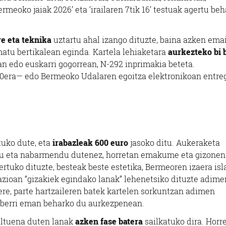
ermeoko jaiak 2026’ eta ‘irailaren 7tik 16’ testuak agertu be
re eta teknika
uztartu ahal izango dituzte, baina azken ema
matu bertikalean eginda. Kartela lehiaketara
aurkezteko bi 
n edo euskarri gogorrean, N-292 inprimakia beteta.
0era— edo Bermeoko Udalaren egoitza elektronikoan entre
tuko dute, eta
irabazleak 600 euro
jasoko ditu. Aukeraketa
du eta nabarmendu dutenez, horretan emakume eta gizonen
ertuko dituzte, besteak beste estetika, Bermeoren izaera isl
razioan “gizakiek egindako lanak” lehenetsiko dituzte adime
 ere, parte hartzaileren batek kartelen sorkuntzan adimen
en berri eman beharko du aurkezpenean.
altuena duten lanak
azken fase batera
sailkatuko dira. Horre