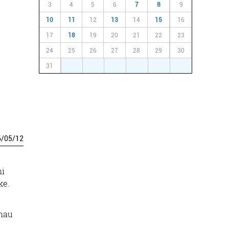
3
4
5
6
7
8
9
10
11
12
13
14
15
16
17
18
19
20
21
22
23
24
25
26
27
28
29
30
31
1
2
3
4
5
6
6
/
05
/
12
hi
ke.
 hau