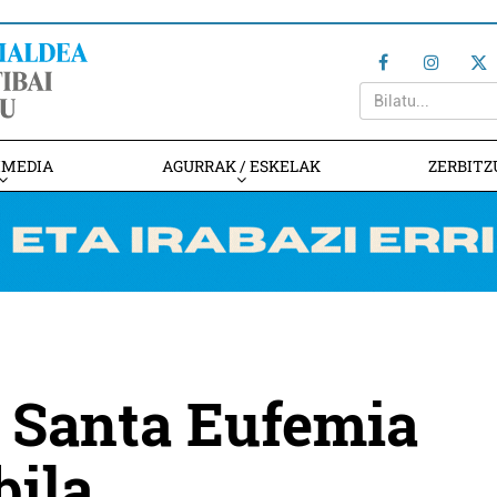
IMEDIA
AGURRAK / ESKELAK
ZERBITZ
a Santa Eufemia
bila