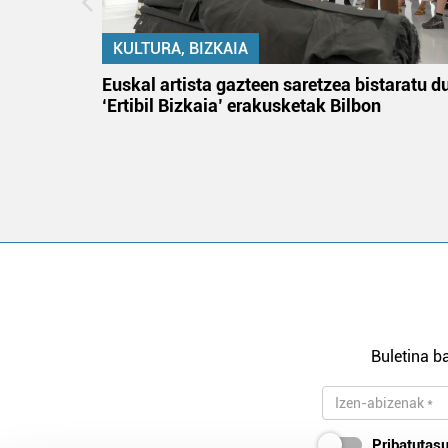
KULTURA, BIZKAIA
na
Euskal artista gazteen saretzea bistaratu d
‘Ertibil Bizkaia’ erakusketak Bilbon
Buletina ba
Pribatutasu