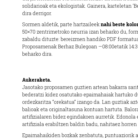
solidarioak eta ekologistak. Gainera, karteletan ‘B
dira derrigor.
Sormen aldetik, parte hartzaileek
nahi beste kolo
50×70 zentrimetroko neurria izan beharko du, for
zabaldu dituzte: bereizmen handiko PDF formatua
Proposamenak Berhaz Bulegoan —08:00etatik 14:3
beharko dira.
Aukeraketa.
Jasotako proposamen guztien artean bakarra sari
bederatzi kidez osatutako epaimahaiak hartuko 
ordezkaritza “orekatua” izango da. Lan guztiak azt
balioak eta originaltasuna kontuan hartuta. Balo
artifizialaren bidez egindakoen aurretik. Edonola
artifiziala erabiltzen baldin badu, nahitaez horr
Epaimahaikiden bozkak zenbatuta, puntuaziorik 