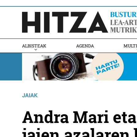
ALBISTEAK
AGENDA
MULT
JAIAK
Andra Mari et
jaien azalaren 