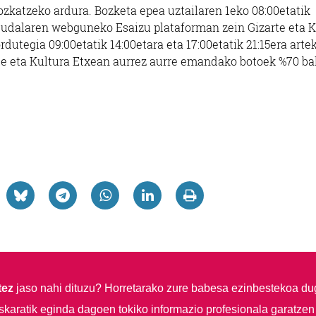
bozkatzeko ardura. Bozketa epea uztailaren 1eko 08:00etatik
ta udalaren webguneko Esaizu plataforman zein Gizarte eta K
dutegia 09:00etatik 14:00etara eta 17:00etatik 21:15era arte
rte eta Kultura Etxean aurrez aurre emandako botoek %70 ba
tez
jaso nahi dituzu?
Horretarako zure babesa ezinbestekoa du
skaratik eginda dagoen tokiko informazio profesionala garatzen