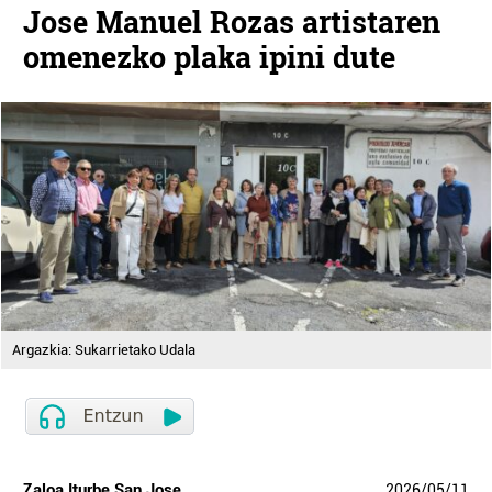
Jose Manuel Rozas artistaren
omenezko plaka ipini dute
Argazkia: Sukarrietako Udala
Zaloa Iturbe San Jose
2026
/
05
/
11