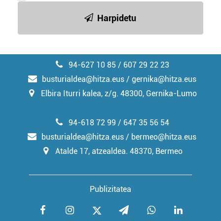
Harpidetu
94-627 10 85 / 607 29 22 23
busturialdea@hitza.eus / gernika@hitza.eus
Elbira Iturri kalea, z/g. 48300, Gernika-Lumo
94-618 72 99 / 647 35 56 54
busturialdea@hitza.eus / bermeo@hitza.eus
Atalde 17, atzealdea. 48370, Bermeo
Publizitatea