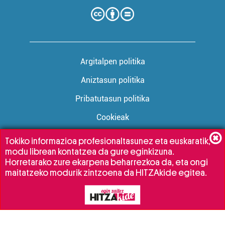
Argitalpen politika
Aniztasun politika
Pribatutasun politika
Cookieak
Tokiko informazioa profesionaltasunez eta euskaratik,
modu librean kontatzea da gure eginkizuna.
Babesleak:
Horretarako zure ekarpena beharrezkoa da, eta ongi
maitatzeko modurik zintzoena da HITZAkide egitea.