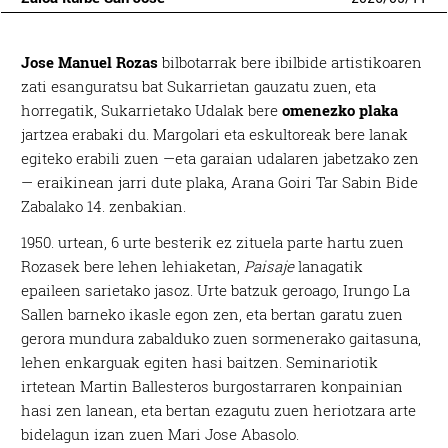
Jose Manuel Rozas
bilbotarrak bere ibilbide artistikoaren
zati esanguratsu bat Sukarrietan gauzatu zuen, eta
horregatik, Sukarrietako Udalak bere
omenezko plaka
jartzea erabaki du. Margolari eta eskultoreak bere lanak
egiteko erabili zuen —eta garaian udalaren jabetzako zen
— eraikinean jarri dute plaka, Arana Goiri Tar Sabin Bide
Zabalako 14. zenbakian.
1950. urtean, 6 urte besterik ez zituela parte hartu zuen
Rozasek bere lehen lehiaketan,
Paisaje
lanagatik
epaileen sarietako jasoz. Urte batzuk geroago, Irungo La
Sallen barneko ikasle egon zen, eta bertan garatu zuen
gerora mundura zabalduko zuen sormenerako gaitasuna,
lehen enkarguak egiten hasi baitzen. Seminariotik
irtetean Martin Ballesteros burgostarraren konpainian
hasi zen lanean, eta bertan ezagutu zuen heriotzara arte
bidelagun izan zuen Mari Jose Abasolo.