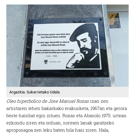
Argazkia. Sukarrietako Udala
Oleo hiperbolico de Jose Manuel Rozas
izan zen
artistaren lehen bakarkako erakusketa, 1967an eta gerora
beste hainbat egin zituen. Rozas eta Abasolo 1975. urtean
ezkondu ziren eta orduan, sormen lanak garatzeko
aproposagoa zen leku baten bila hasi ziren. Hala,