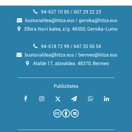
94-627 10 85 / 607 29 22 23
busturialdea@hitza.eus / gernika@hitza.eus
Elbira Iturri kalea, z/g. 48300, Gernika-Lumo
94-618 72 99 / 647 35 56 54
busturialdea@hitza.eus / bermeo@hitza.eus
Atalde 17, atzealdea. 48370, Bermeo
Publizitatea