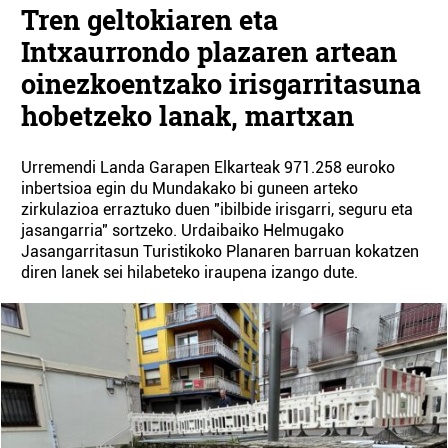
Tren geltokiaren eta
Intxaurrondo plazaren artean
oinezkoentzako irisgarritasuna
hobetzeko lanak, martxan
Urremendi Landa Garapen Elkarteak 971.258 euroko
inbertsioa egin du Mundakako bi guneen arteko
zirkulazioa erraztuko duen "ibilbide irisgarri, seguru eta
jasangarria" sortzeko. Urdaibaiko Helmugako
Jasangarritasun Turistikoko Planaren barruan kokatzen
diren lanek sei hilabeteko iraupena izango dute.