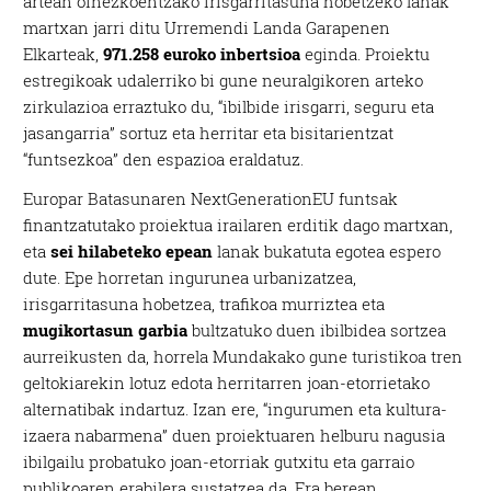
artean oinezkoentzako irisgarritasuna hobetzeko lanak
martxan jarri ditu Urremendi Landa Garapenen
Elkarteak,
971.258 euroko inbertsioa
eginda. Proiektu
estregikoak udalerriko bi gune neuralgikoren arteko
zirkulazioa erraztuko du, “ibilbide irisgarri, seguru eta
jasangarria” sortuz eta herritar eta bisitarientzat
“funtsezkoa” den espazioa eraldatuz.
Europar Batasunaren NextGenerationEU funtsak
finantzatutako proiektua irailaren erditik dago martxan,
eta
sei hilabeteko epean
lanak bukatuta egotea espero
dute. Epe horretan ingurunea urbanizatzea,
irisgarritasuna hobetzea, trafikoa murriztea eta
mugikortasun garbia
bultzatuko duen ibilbidea sortzea
aurreikusten da, horrela Mundakako gune turistikoa tren
geltokiarekin lotuz edota herritarren joan-etorrietako
alternatibak indartuz. Izan ere, “ingurumen eta kultura-
izaera nabarmena” duen proiektuaren helburu nagusia
ibilgailu probatuko joan-etorriak gutxitu eta garraio
publikoaren erabilera sustatzea da. Era berean,