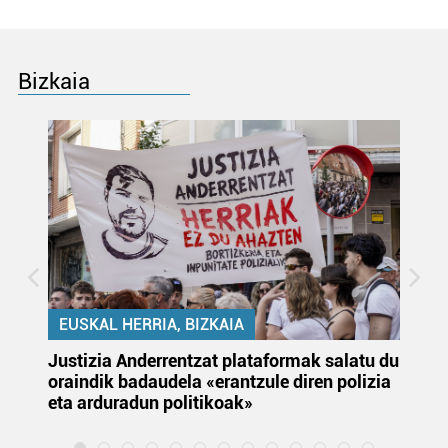
Bizkaia
EUSKAL HERRIA, BIZKAIA
Justizia Anderrentzat plataformak salatu du
Eu
oraindik badaudela «erantzule diren polizia
‘E
eta arduradun politikoak»