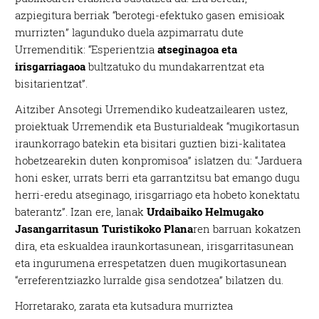
azpiegitura berriak “berotegi-efektuko gasen emisioak
murrizten” lagunduko duela azpimarratu dute
Urremenditik: “Esperientzia
atseginagoa eta
irisgarriagaoa
bultzatuko du mundakarrentzat eta
bisitarientzat”.
Aitziber Ansotegi Urremendiko kudeatzailearen ustez,
proiektuak Urremendik eta Busturialdeak “mugikortasun
iraunkorrago batekin eta bisitari guztien bizi-kalitatea
hobetzearekin duten konpromisoa” islatzen du: “Jarduera
honi esker, urrats berri eta garrantzitsu bat emango dugu
herri-eredu atseginago, irisgarriago eta hobeto konektatu
baterantz”. Izan ere, lanak
Urdaibaiko Helmugako
Jasangarritasun Turistikoko Plana
ren barruan kokatzen
dira, eta eskualdea iraunkortasunean, irisgarritasunean
eta ingurumena errespetatzen duen mugikortasunean
“erreferentziazko lurralde gisa sendotzea” bilatzen du.
Horretarako, zarata eta kutsadura murriztea