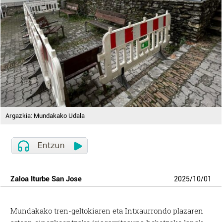
Argazkia: Mundakako Udala
Zaloa Iturbe San Jose
2025
/
10
/
01
Mundakako tren-geltokiaren eta Intxaurrondo plazaren