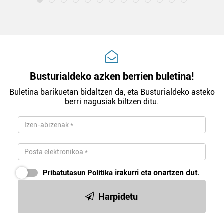
Busturialdeko azken berrien buletina!
Buletina barikuetan bidaltzen da, eta Busturialdeko asteko
berri nagusiak biltzen ditu.
Pribatutasun Politika
irakurri eta onartzen dut.
Harpidetu