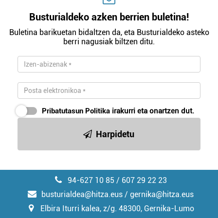
Busturialdeko azken berrien buletina!
Buletina barikuetan bidaltzen da, eta Busturialdeko asteko
berri nagusiak biltzen ditu.
Pribatutasun Politika
irakurri eta onartzen dut.
Harpidetu
94-627 10 85 / 607 29 22 23
busturialdea@hitza.eus / gernika@hitza.eus
Elbira Iturri kalea, z/g. 48300, Gernika-Lumo