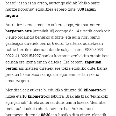
beste” jasan izan arren, aurtengo aldiak “ohiko parte
hartze kopurua” edukitzea espero dute:
300 lagun
inguru
.
Aurretiaz izena emateko aukera dago, eta martxaren
bezperara arte
[uztailak 18] egongo da. 14 urtetik gorakoek
8 euro ordaindu beharko dituzte, eta adin hori baino
gazteagoa direnek berriz, 6 euro. Txartelak udaletxean
nahiz herriko tabernan daude salgai, baina ES80 3035-
0022-41-0221154997 banku korronte zenbakira ordainketa
eginda ere izena eman daiteke. Era berean,
zapatuan
bertan
animatzen direnek ere tokia edukiko dute, baina
prezioa 10 eurokoa izango da, egunean bertan izena
emanez gero.
Mendizaleek aukera bi edukiko dituzte:
20 kilometro
ko
luzea eta
10 kilometro
ko laburra. Biak ala biak “teknikoki
egingarriak” direla adierazi dute, baina luzeak “desnibel
metatua” daukala ohartarazi ere bai. Aukera hori
hautatzen dutenak
08:30
ean hasiko dira oinez, plazatik