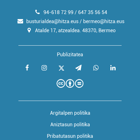
94-618 72 99 / 647 35 56 54
busturialdea@hitza.eus / bermeo@hitza.eus
Atalde 17, atzealdea. 48370, Bermeo
Publizitatea
Argitalpen politika
Aniztasun politika
Pribatutasun politika