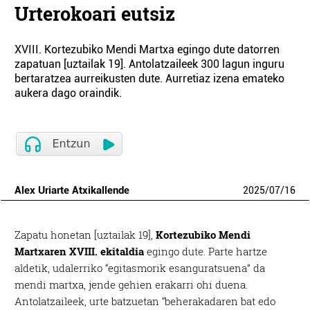
Urterokoari eutsiz
XVIII. Kortezubiko Mendi Martxa egingo dute datorren
zapatuan [uztailak 19]. Antolatzaileek 300 lagun inguru
bertaratzea aurreikusten dute. Aurretiaz izena emateko
aukera dago oraindik.
Alex Uriarte Atxikallende
2025
/
07
/
16
Zapatu honetan [uztailak 19],
Kortezubiko Mendi
Martxaren XVIII. ekitaldia
egingo dute. Parte hartze
aldetik, udalerriko “egitasmorik esanguratsuena” da
mendi martxa, jende gehien erakarri ohi duena.
Antolatzaileek, urte batzuetan “beherakadaren bat edo