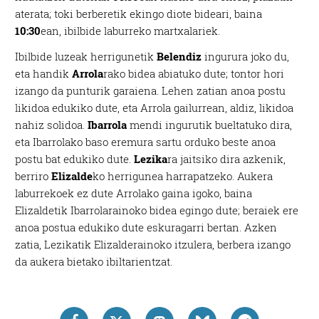
aterata; toki berberetik ekingo diote bideari, baina
10:30
ean, ibilbide laburreko martxalariek.
Ibilbide luzeak herrigunetik
Belendiz
ingurura joko du,
eta handik
Arrola
rako bidea abiatuko dute; tontor hori
izango da punturik garaiena. Lehen zatian anoa postu
likidoa edukiko dute, eta Arrola gailurrean, aldiz, likidoa
nahiz solidoa.
Ibarrola
mendi ingurutik bueltatuko dira,
eta Ibarrolako baso eremura sartu orduko beste anoa
postu bat edukiko dute.
Lezika
ra jaitsiko dira azkenik,
berriro
Elizalde
ko herrigunea harrapatzeko. Aukera
laburrekoek ez dute Arrolako gaina igoko, baina
Elizaldetik Ibarrolarainoko bidea egingo dute; beraiek ere
anoa postua edukiko dute eskuragarri bertan. Azken
zatia, Lezikatik Elizalderainoko itzulera, berbera izango
da aukera bietako ibiltarientzat.