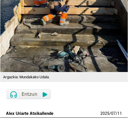
Argazkia: Mundakako Udala.
Alex Uriarte Atxikallende
2025
/
07
/
11