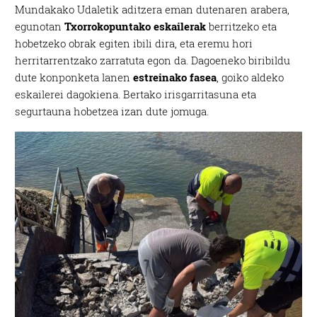
Mundakako Udaletik aditzera eman dutenaren arabera,
egunotan
Txorrokopuntako eskailerak
berritzeko eta
hobetzeko obrak egiten ibili dira, eta eremu hori
herritarrentzako zarratuta egon da. Dagoeneko biribildu
dute konponketa lanen
estreinako fasea
, goiko aldeko
eskailerei dagokiena. Bertako irisgarritasuna eta
segurtauna hobetzea izan dute jomuga.