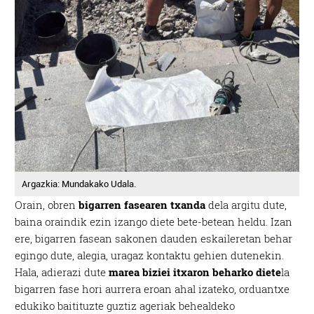
Argazkia: Mundakako Udala.
Orain, obren
bigarren fasearen txanda
dela argitu dute,
baina oraindik ezin izango diete bete-betean heldu. Izan
ere, bigarren fasean sakonen dauden eskaileretan behar
egingo dute, alegia, uragaz kontaktu gehien dutenekin.
Hala, adierazi dute
marea biziei itxaron beharko diete
la
bigarren fase hori aurrera eroan ahal izateko, orduantxe
edukiko baitituzte guztiz ageriak behealdeko