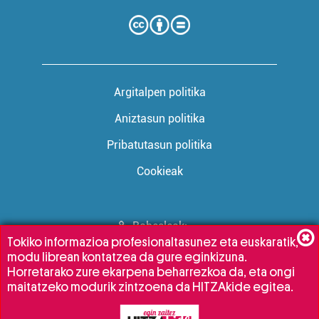
Argitalpen politika
Aniztasun politika
Pribatutasun politika
Cookieak
Babesleak:
Tokiko informazioa profesionaltasunez eta euskaratik,
modu librean kontatzea da gure eginkizuna.
Horretarako zure ekarpena beharrezkoa da, eta ongi
maitatzeko modurik zintzoena da HITZAkide egitea.