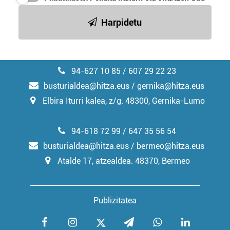
Harpidetu
94-627 10 85 / 607 29 22 23
busturialdea@hitza.eus / gernika@hitza.eus
Elbira Iturri kalea, z/g. 48300, Gernika-Lumo
94-618 72 99 / 647 35 56 54
busturialdea@hitza.eus / bermeo@hitza.eus
Atalde 17, atzealdea. 48370, Bermeo
Publizitatea