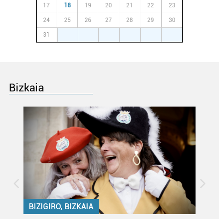
17
18
19
20
21
22
23
irakurri
24
25
26
27
28
29
30
31
1
2
3
4
5
6
Bizkaia
BIZIGIRO, BIZKAIA