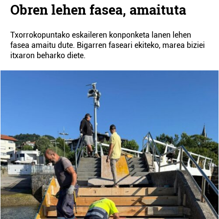
Obren lehen fasea, amaituta
Txorrokopuntako eskaileren konponketa lanen lehen
fasea amaitu dute. Bigarren faseari ekiteko, marea biziei
itxaron beharko diete.