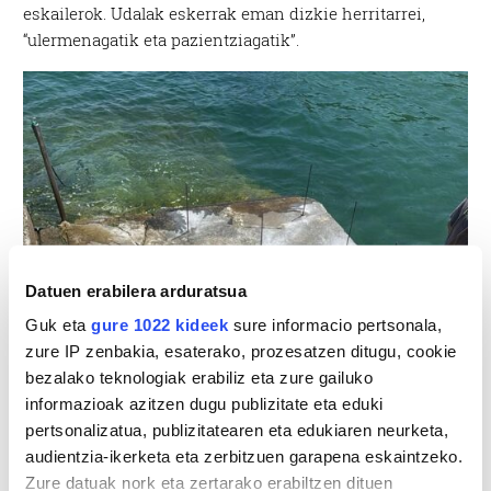
eskailerok. Udalak eskerrak eman dizkie herritarrei,
“ulermenagatik eta pazientziagatik”.
Datuen erabilera arduratsua
Guk eta
gure 1022 kideek
sure informacio pertsonala,
zure IP zenbakia, esaterako, prozesatzen ditugu, cookie
bezalako teknologiak erabiliz eta zure gailuko
informazioak azitzen dugu publizitate eta eduki
pertsonalizatua, publizitatearen eta edukiaren neurketa,
audientzia-ikerketa eta zerbitzuen garapena eskaintzeko.
Zure datuak nork eta zertarako erabiltzen dituen