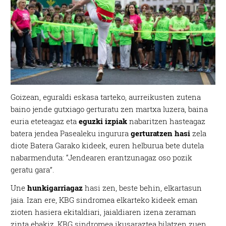
Goizean, eguraldi eskasa tarteko, aurreikusten zutena
baino jende gutxiago gerturatu zen martxa luzera, baina
euria eteteagaz eta
eguzki izpiak
nabaritzen hasteagaz
batera jendea Pasealeku ingurura
gerturatzen hasi
zela
diote Batera Garako kideek, euren helburua bete dutela
nabarmenduta: “Jendearen erantzunagaz oso pozik
geratu gara”.
Une
hunkigarriagaz
hasi zen, beste behin, elkartasun
jaia. Izan ere, KBG sindromea elkarteko kideek eman
zioten hasiera ekitaldiari, jaialdiaren izena zeraman
zinta ebakiz. KBG sindromea ikusaraztea bilatzen zuen