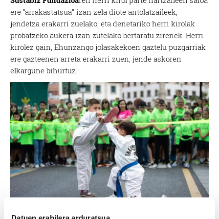
ere “arrakastatsua” izan zela diote antolatzaileek,
jendetza erakarri zuelako, eta denetariko herri kirolak
probatzeko aukera izan zutelako bertaratu zirenek.
Herri
kirolez gain, Ehunzango jolasakekoen gaztelu puzgarriak
ere gazteenen arreta erakarri zuen, jende askoren
elkargune bihurtuz.
Datuen erabilera arduratsua