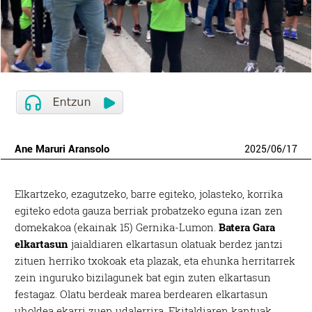
Ane Maruri Aransolo
2025
/
06
/
17
Elkartzeko, ezagutzeko, barre egiteko, jolasteko, korrika
egiteko edota gauza berriak probatzeko eguna izan zen
domekakoa (ekainak 15) Gernika-Lumon.
Batera Gara
elkartasun
jaialdiaren elkartasun olatuak berdez jantzi
zituen herriko txokoak eta plazak, eta ehunka herritarrek
zein inguruko bizilagunek bat egin zuten elkartasun
festagaz. Olatu berdeak marea berdearen elkartasun
uholdea ekarri zuen udalerrira. Ekitaldiaren kantuak