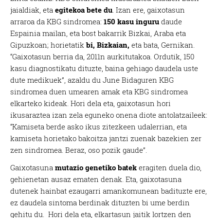
jaialdiak, eta
egitekoa bete du
. Izan ere, gaixotasun
arraroa da KBG sindromea:
150 kasu inguru
daude
Espainia mailan, eta bost bakarrik Bizkai, Araba eta
Gipuzkoan; horietatik
bi, Bizkaian,
eta bata, Gernikan.
“Gaixotasun berria da, 2011n aurkitutakoa. Ordutik, 150
kasu diagnostikatu dituzte, baina gehiago daudela uste
dute medikuek”, azaldu du June Bidaguren KBG
sindromea duen umearen amak eta KBG sindromea
elkarteko kideak. Hori dela eta, gaixotasun hori
ikusaraztea izan zela eguneko onena diote antolatzaileek:
“Kamiseta berde asko ikus zitezkeen udalerrian, eta
kamiseta horietako bakoitza jantzi zuenak bazekien zer
zen sindromea. Beraz, oso pozik gaude”.
Gaixotasuna
mutazio genetiko batek
eragiten duela dio,
gehienetan ausaz ematen denak. Eta, gaixotasuna
dutenek hainbat ezaugarri amankomunean badituzte ere,
ez daudela sintoma berdinak dituzten bi ume berdin
gehitu du.
Hori dela eta, elkartasun jaitik lortzen den