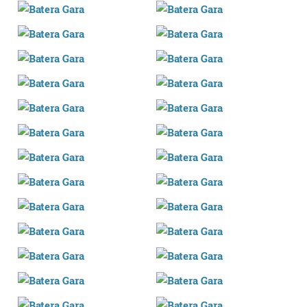
datuen atalean. Edozein unetan alda edo ken dezakezu
zure baimena Cookieen adierazpenean.
Webgune honek cookie propioak eta hirugarrenen cookie-
fitxategiak erabiltzen ditu. Zure esperientzia eta
zerbitzuak hobetzeko asmoz, cookie teknologiaz
baliatzen gara. Ohar hau onartuz gero, teknologia hori
erabiltzeko baimen esplizitua ematen diguzu.
Gehiago
irakurri