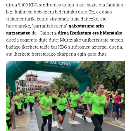
dirua %100 KBG sindromea duten haur, gazte eta familien
bizi kalitatea hobetzera bideratuko dute. Ze, ez dago
tratamenturik, baina sintomak trata daitezke, eta,
horretarako, “garrantzitsuena”
gaixotasuna arin
antzematea
da. Gainera,
dirua ikerketara ere bideratuko
dutela gogoratu dute dute: Murtziako unibertsitate batean
badago ikerketa talde bat KBG sindromea aztergai duena,
eta ikerketa horretarako ekarpena egin gura dute.