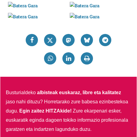
Busturialdeko
albisteak euskaraz, libre eta kalitatez
jaso nahi dituzu?
Horretarako zure babesa ezinbestekoa
dugu.
Egin zaitez HITZAkide!
Zure ekarpenari esker,
euskaratik eginda dagoen tokiko informazio profesionala
garatzen eta indartzen lagunduko duzu.