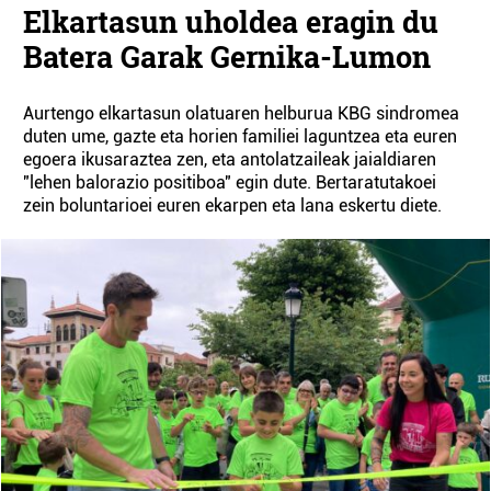
Elkartasun uholdea eragin du
Batera Garak Gernika-Lumon
Aurtengo elkartasun olatuaren helburua KBG sindromea
duten ume, gazte eta horien familiei laguntzea eta euren
egoera ikusaraztea zen, eta antolatzaileak jaialdiaren
"lehen balorazio positiboa" egin dute. Bertaratutakoei
zein boluntarioei euren ekarpen eta lana eskertu diete.