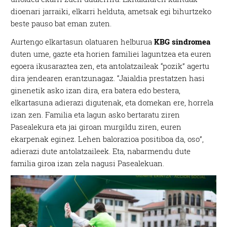
dioenari jarraiki, elkarri helduta, ametsak egi bihurtzeko
beste pauso bat eman zuten.
Aurtengo elkartasun olatuaren helburua
KBG sindromea
duten ume, gazte eta horien familiei laguntzea eta euren
egoera ikusaraztea zen, eta antolatzaileak “pozik” agertu
dira jendearen erantzunagaz. “Jaialdia prestatzen hasi
ginenetik asko izan dira, era batera edo bestera,
elkartasuna adierazi digutenak, eta domekan ere, horrela
izan zen. Familia eta lagun asko bertaratu ziren
Pasealekura eta jai giroan murgildu ziren, euren
ekarpenak eginez. Lehen balorazioa positiboa da, oso”,
adierazi dute antolatzaileek. Eta, nabarmendu dute
familia giroa izan zela nagusi Pasealekuan.