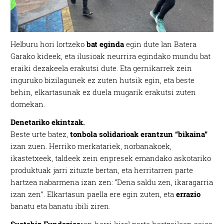
Helburu hori lortzeko
bat eginda
egin dute lan Batera
Garako kideek, eta ilusioak neurrira egindako mundu bat
eraiki dezakeela erakutsi dute. Eta gernikarrek zein
inguruko bizilagunek ez zuten hutsik egin, eta beste
behin, elkartasunak ez duela mugarik erakutsi zuten
domekan.
Denetariko ekintzak.
Beste urte batez,
tonbola solidarioak erantzun “bikaina”
izan zuen. Herriko merkatariek, norbanakoek,
ikastetxeek, taldeek zein enpresek emandako askotariko
produktuak jarri zituzte bertan, eta herritarren parte
hartzea nabarmena izan zen: “Dena saldu zen, ikaragarria
izan zen”. Elkartasun paella ere egin zuten, eta
errazio
banatu eta banatu ibili ziren.
Sustabiz Fundazioa
ren herri kirol parte hartzaileen saioa