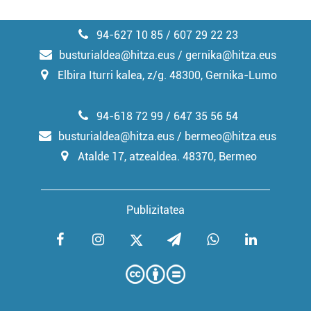
94-627 10 85 / 607 29 22 23
busturialdea@hitza.eus / gernika@hitza.eus
Elbira Iturri kalea, z/g. 48300, Gernika-Lumo
94-618 72 99 / 647 35 56 54
busturialdea@hitza.eus / bermeo@hitza.eus
Atalde 17, atzealdea. 48370, Bermeo
Publizitatea