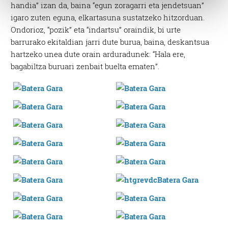
handia” izan da, baina “egun zoragarri eta jendetsuan”
and set your preferences in the
details section
.
igaro zuten eguna, elkartasuna sustatzeko hitzorduan.
Ondorioz, “pozik” eta “indartsu” oraindik, bi urte
Guk eta gure bazkideek zure datu pertsonalak
barrurako ekitaldian jarri dute burua, baina, deskantsua
prozesatzen ditugu, zure IP zenbakia, besteak beste,
hartzeko unea dute orain arduradunek: “Hala ere,
teknologia erabiliz, cookieak adibidez, iragarki eta eduki
bagabiltza buruari zenbait buelta ematen”.
pertsonalizatuak eskaintzeko, iragarkiak eta edukia
neurtzeko, jendeari buruzko informazioa biltzeko eta
produktuak garatzeko. Zure datuak nork eta zertarako
erabiltzen dituen hauta dezakezu.
Bazkide batzuek ez dizute baimenik eskatzen, eta beren
interes komertzial legitimoetan babesten dira. Ikusi gure
bazkideen zerrenda, beren ustez zein helburutarako
duten interes legitimoa eta horren aurka nola egin
dezakezun ikusteko.
Lortu zure datu pertsonalak prozesatzeko moduari
buruzko informazio gehiago eta ezarri zure lehentasunak