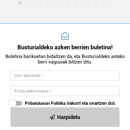
Busturialdeko azken berrien buletina!
Buletina barikuetan bidaltzen da, eta Busturialdeko asteko
berri nagusiak biltzen ditu.
Pribatutasun Politika
irakurri eta onartzen dut.
Harpidetu